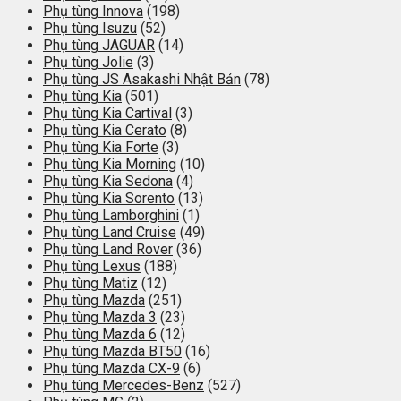
Phụ tùng Innova
(198)
Phụ tùng Isuzu
(52)
Phụ tùng JAGUAR
(14)
Phụ tùng Jolie
(3)
Phụ tùng JS Asakashi Nhật Bản
(78)
Phụ tùng Kia
(501)
Phụ tùng Kia Cartival
(3)
Phụ tùng Kia Cerato
(8)
Phụ tùng Kia Forte
(3)
Phụ tùng Kia Morning
(10)
Phụ tùng Kia Sedona
(4)
Phụ tùng Kia Sorento
(13)
Phụ tùng Lamborghini
(1)
Phụ tùng Land Cruise
(49)
Phụ tùng Land Rover
(36)
Phụ tùng Lexus
(188)
Phụ tùng Matiz
(12)
Phụ tùng Mazda
(251)
Phụ tùng Mazda 3
(23)
Phụ tùng Mazda 6
(12)
Phụ tùng Mazda BT50
(16)
Phụ tùng Mazda CX-9
(6)
Phụ tùng Mercedes-Benz
(527)