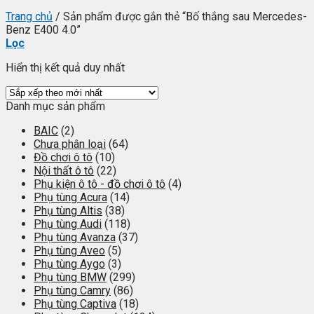
Trang chủ
/
Sản phẩm được gắn thẻ “Bố thắng sau Mercedes-
Benz E400 4.0”
Lọc
Hiển thị kết quả duy nhất
Danh mục sản phẩm
BAIC
(2)
Chưa phân loại
(64)
Đồ chơi ô tô
(10)
Nội thất ô tô
(22)
Phụ kiện ô tô - đồ chơi ô tô
(4)
Phụ tùng Acura
(14)
Phụ tùng Altis
(38)
Phụ tùng Audi
(118)
Phụ tùng Avanza
(37)
Phụ tùng Aveo
(5)
Phụ tùng Aygo
(3)
Phụ tùng BMW
(299)
Phụ tùng Camry
(86)
Phụ tùng Captiva
(18)