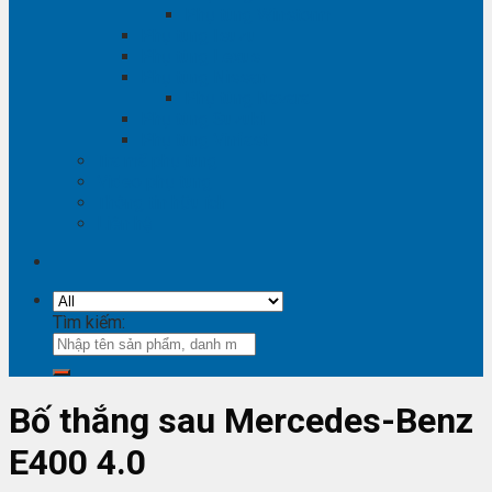
Phụ tùng Winstorm
Phụ tùng Isuzu
Phụ tùng Lexus
Phụ tùng Nissan
Phụ tùng Navara
Phụ tùng Suzuki
Phụ tùng Vinfast
Tra mã phụ tùng
Video phụ tùng
Thông tin hữu ích
Liên hệ
Tìm kiếm:
Bố thắng sau Mercedes-Benz
E400 4.0