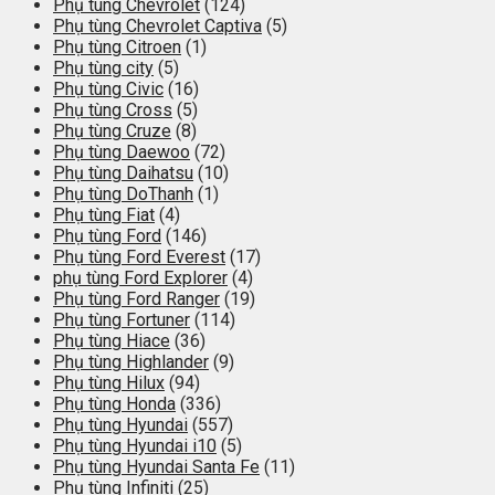
Phụ tùng Chevrolet
(124)
Phụ tùng Chevrolet Captiva
(5)
Phụ tùng Citroen
(1)
Phụ tùng city
(5)
Phụ tùng Civic
(16)
Phụ tùng Cross
(5)
Phụ tùng Cruze
(8)
Phụ tùng Daewoo
(72)
Phụ tùng Daihatsu
(10)
Phụ tùng DoThanh
(1)
Phụ tùng Fiat
(4)
Phụ tùng Ford
(146)
Phụ tùng Ford Everest
(17)
phụ tùng Ford Explorer
(4)
Phụ tùng Ford Ranger
(19)
Phụ tùng Fortuner
(114)
Phụ tùng Hiace
(36)
Phụ tùng Highlander
(9)
Phụ tùng Hilux
(94)
Phụ tùng Honda
(336)
Phụ tùng Hyundai
(557)
Phụ tùng Hyundai i10
(5)
Phụ tùng Hyundai Santa Fe
(11)
Phụ tùng Infiniti
(25)