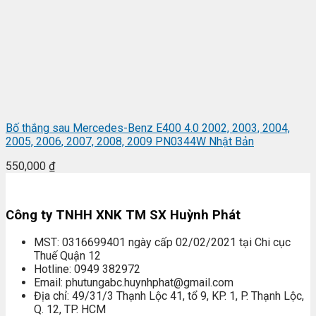
Bố thắng sau Mercedes-Benz E400 4.0 2002, 2003, 2004,
2005, 2006, 2007, 2008, 2009 PN0344W Nhật Bản
550,000
₫
Công ty TNHH XNK TM SX Huỳnh Phát
MST: 0316699401 ngày cấp 02/02/2021 tại Chi cục
Thuế Quận 12
Hotline: 0949 382972
Email: phutungabc.huynhphat@gmail.com
Địa chỉ: 49/31/3 Thạnh Lộc 41, tổ 9, KP. 1, P. Thạnh Lộc,
Q. 12, TP. HCM