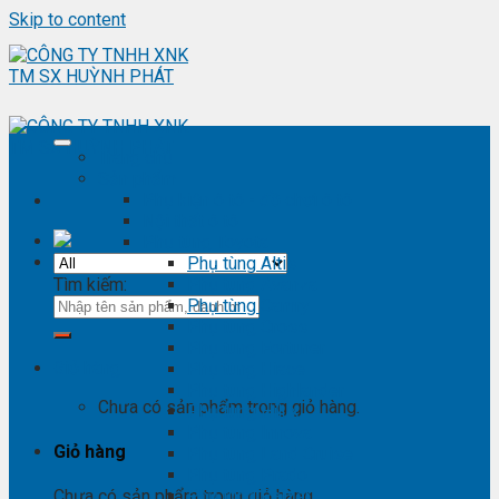
Skip to content
Trang chủ
Sản phẩm
Phụ kiện ô tô - đồ chơi ô tô
Nội thất ô tô
Phụ tùng Toyota
Phụ tùng Altis
Tìm kiếm:
Phụ tùng Avanza
Phụ tùng Camry
Phụ tùng Cross
Phụ tùng Fortuner
Giỏ hàng
Phụ tùng Hiace
Phụ tùng Highlander
Chưa có sản phẩm trong giỏ hàng.
Phụ tùng Hilux
Phụ tùng Innova
Giỏ hàng
Phụ tùng Land Cruise
Phụ tùng Prado
Phụ tùng Raizer
Chưa có sản phẩm trong giỏ hàng.