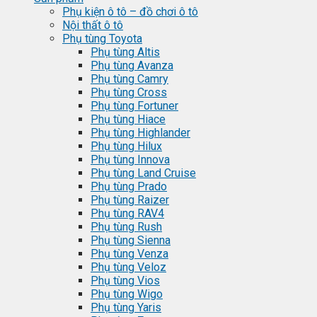
Phụ kiện ô tô – đồ chơi ô tô
Nội thất ô tô
Phụ tùng Toyota
Phụ tùng Altis
Phụ tùng Avanza
Phụ tùng Camry
Phụ tùng Cross
Phụ tùng Fortuner
Phụ tùng Hiace
Phụ tùng Highlander
Phụ tùng Hilux
Phụ tùng Innova
Phụ tùng Land Cruise
Phụ tùng Prado
Phụ tùng Raizer
Phụ tùng RAV4
Phụ tùng Rush
Phụ tùng Sienna
Phụ tùng Venza
Phụ tùng Veloz
Phụ tùng Vios
Phụ tùng Wigo
Phụ tùng Yaris