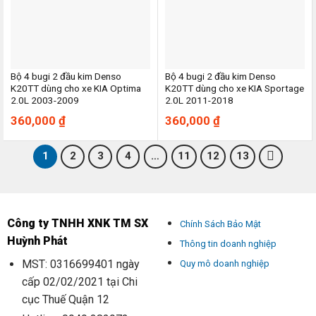
Bộ 4 bugi 2 đầu kim Denso
Bộ 4 bugi 2 đầu kim Denso
K20TT dùng cho xe KIA Optima
K20TT dùng cho xe KIA Sportage
2.0L 2003-2009
2.0L 2011-2018
360,000
₫
360,000
₫
1
2
3
4
…
11
12
13
Công ty TNHH XNK TM SX
Chính Sách Bảo Mật
Huỳnh Phát
Thông tin doanh nghiệp
MST: 0316699401 ngày
Quy mô doanh nghiệp
cấp 02/02/2021 tại Chi
cục Thuế Quận 12