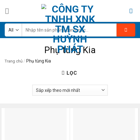
Skip
to
content
Tìm
kiếm:
Phụ tùng Kia
/
Phụ tùng Kia
Trang chủ
LỌC