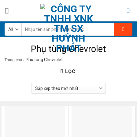
Skip
to
content
Tìm
kiếm:
Phụ tùng Chevrolet
/
Phụ tùng Chevrolet
Trang chủ
LỌC