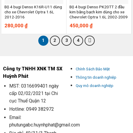
Bộ 4 bugi Denso K16R-U11 dùng
Bộ 4 bugi Denso PK20TT 2 đầu
cho xe Chevrolet Optra 1.6L
kim bằng bạch kim dùng cho xe
2012-2016
Chevrolet Optra 1.6L 2002-2009
280,000
₫
450,000
₫
1
2
3
4
Công ty TNHH XNK TM SX
Chính Sách Bảo Mật
Huỳnh Phát
Thông tin doanh nghiệp
MST: 0316699401 ngày
Quy mô doanh nghiệp
cấp 02/02/2021 tại Chi
cục Thuế Quận 12
Hotline: 0949 382972
Email:
phutungabc.huynhphat@gmail.com