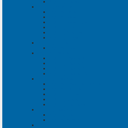
Phụ tùng Transit
Phụ tùng Mitsubishi
Phụ tùng Jolie
Phụ tùng Pajero
Phụ tùng Pajero Sport
Phụ tùng Triton
Phụ tùng Xpander
Phụ tùng Zinger
Phụ tùng Honda
Phụ tùng Civic
Phụ tùng Mazda
Phụ tùng Mazda 3
Phụ tùng Mazda 6
Phụ tùng Mazda BT50
Phụ tùng Mazda CX-9
Phụ tùng Chevrolet
Phụ tùng Chevrolet Captiva
Phụ tùng Captiva
Phụ tùng Cruze
Phụ tùng Spark
Phụ tùng Trailblazer
Phụ tùng Daewoo
Phụ tùng Matiz
Phụ tùng Winstorm
Phụ tùng Isuzu