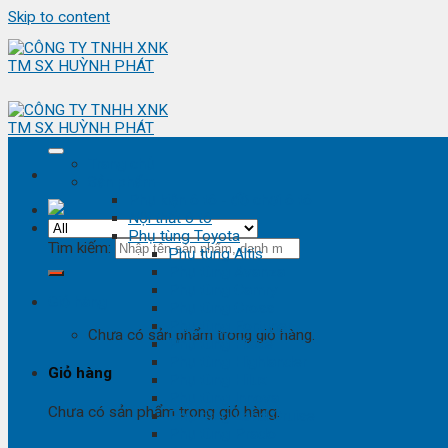
Skip to content
Trang chủ
Sản phẩm
Phụ kiện ô tô - đồ chơi ô tô
Nội thất ô tô
Phụ tùng Toyota
Tìm kiếm:
Phụ tùng Altis
Phụ tùng Avanza
Phụ tùng Camry
Giỏ hàng
Phụ tùng Cross
Phụ tùng Fortuner
Chưa có sản phẩm trong giỏ hàng.
Phụ tùng Hiace
Phụ tùng Highlander
Giỏ hàng
Phụ tùng Hilux
Phụ tùng Innova
Chưa có sản phẩm trong giỏ hàng.
Phụ tùng Land Cruise
Phụ tùng Prado