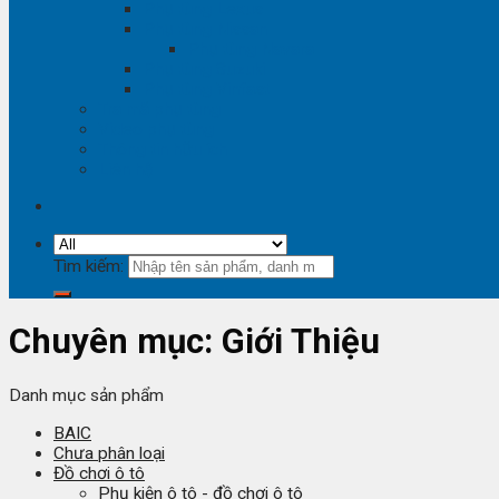
Phụ tùng Lexus
Phụ tùng Nissan
Phụ tùng Navara
Phụ tùng Suzuki
Phụ tùng Vinfast
Tra mã phụ tùng
Video phụ tùng
Thông tin hữu ích
Liên hệ
Tìm kiếm:
Chuyên mục:
Giới Thiệu
Danh mục sản phẩm
BAIC
Chưa phân loại
Đồ chơi ô tô
Phụ kiện ô tô - đồ chơi ô tô