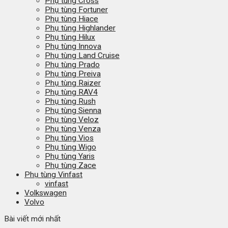
Phụ tùng Cross
Phụ tùng Fortuner
Phụ tùng Hiace
Phụ tùng Highlander
Phụ tùng Hilux
Phụ tùng Innova
Phụ tùng Land Cruise
Phụ tùng Prado
Phụ tùng Preiva
Phụ tùng Raizer
Phụ tùng RAV4
Phụ tùng Rush
Phụ tùng Sienna
Phụ tùng Veloz
Phụ tùng Venza
Phụ tùng Vios
Phụ tùng Wigo
Phụ tùng Yaris
Phụ tùng Zace
Phụ tùng Vinfast
vinfast
Volkswagen
Volvo
Bài viết mới nhất