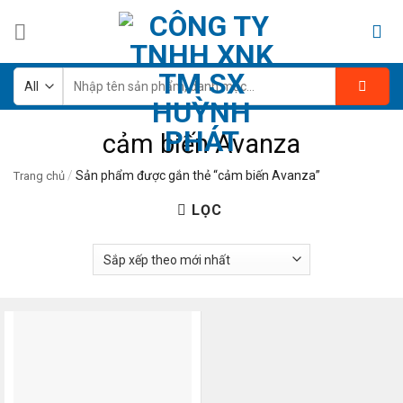
Skip
to
content
Tìm
kiếm:
cảm biến Avanza
/
Sản phẩm được gắn thẻ “cảm biến Avanza”
Trang chủ
LỌC