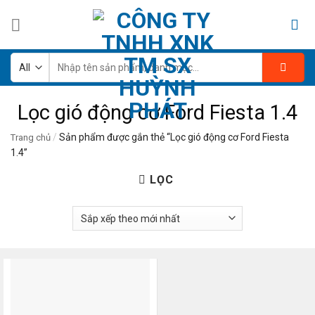
Skip
to
content
Tìm
kiếm:
Lọc gió động cơ Ford Fiesta 1.4
/
Sản phẩm được gắn thẻ “Lọc gió động cơ Ford Fiesta
Trang chủ
1.4”
LỌC