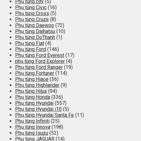
Phụ tùng city
(5)
Phụ tùng Civic
(16)
Phụ tùng Cross
(5)
Phụ tùng Cruze
(8)
Phụ tùng Daewoo
(72)
Phụ tùng Daihatsu
(10)
Phụ tùng DoThanh
(1)
Phụ tùng Fiat
(4)
Phụ tùng Ford
(146)
Phụ tùng Ford Everest
(17)
phụ tùng Ford Explorer
(4)
Phụ tùng Ford Ranger
(19)
Phụ tùng Fortuner
(114)
Phụ tùng Hiace
(36)
Phụ tùng Highlander
(9)
Phụ tùng Hilux
(94)
Phụ tùng Honda
(336)
Phụ tùng Hyundai
(557)
Phụ tùng Hyundai i10
(5)
Phụ tùng Hyundai Santa Fe
(11)
Phụ tùng Infiniti
(25)
Phụ tùng Innova
(198)
Phụ tùng Isuzu
(52)
Phụ tùng JAGUAR
(14)