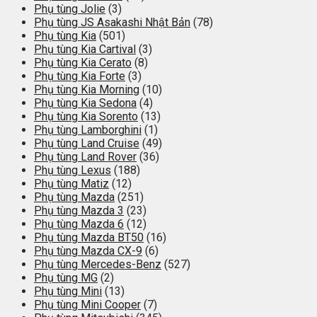
Phụ tùng Jolie
(3)
Phụ tùng JS Asakashi Nhật Bản
(78)
Phụ tùng Kia
(501)
Phụ tùng Kia Cartival
(3)
Phụ tùng Kia Cerato
(8)
Phụ tùng Kia Forte
(3)
Phụ tùng Kia Morning
(10)
Phụ tùng Kia Sedona
(4)
Phụ tùng Kia Sorento
(13)
Phụ tùng Lamborghini
(1)
Phụ tùng Land Cruise
(49)
Phụ tùng Land Rover
(36)
Phụ tùng Lexus
(188)
Phụ tùng Matiz
(12)
Phụ tùng Mazda
(251)
Phụ tùng Mazda 3
(23)
Phụ tùng Mazda 6
(12)
Phụ tùng Mazda BT50
(16)
Phụ tùng Mazda CX-9
(6)
Phụ tùng Mercedes-Benz
(527)
Phụ tùng MG
(2)
Phụ tùng Mini
(13)
Phụ tùng Mini Cooper
(7)