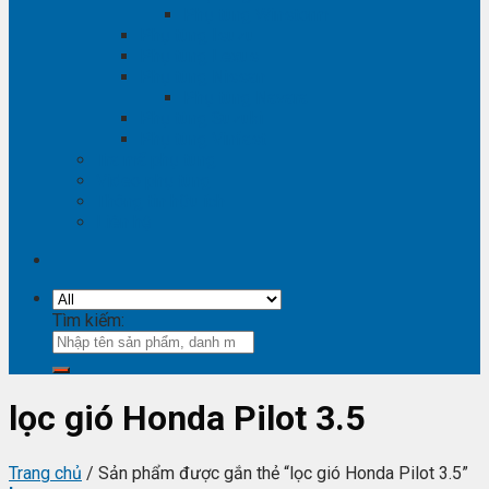
Phụ tùng Winstorm
Phụ tùng Isuzu
Phụ tùng Lexus
Phụ tùng Nissan
Phụ tùng Navara
Phụ tùng Suzuki
Phụ tùng Vinfast
Tra mã phụ tùng
Video phụ tùng
Thông tin hữu ích
Liên hệ
Tìm kiếm:
lọc gió Honda Pilot 3.5
Trang chủ
/
Sản phẩm được gắn thẻ “lọc gió Honda Pilot 3.5”