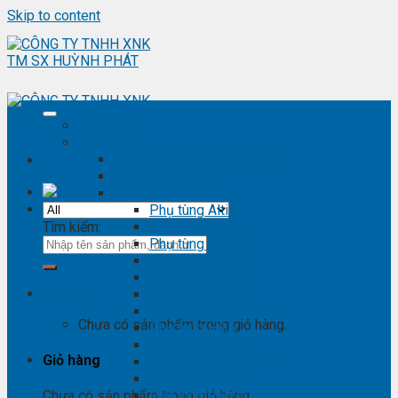
Skip to content
Trang chủ
Sản phẩm
Phụ kiện ô tô - đồ chơi ô tô
Nội thất ô tô
Phụ tùng Toyota
Phụ tùng Altis
Tìm kiếm:
Phụ tùng Avanza
Phụ tùng Camry
Phụ tùng Cross
Phụ tùng Fortuner
Giỏ hàng
Phụ tùng Hiace
Phụ tùng Highlander
Chưa có sản phẩm trong giỏ hàng.
Phụ tùng Hilux
Phụ tùng Innova
Giỏ hàng
Phụ tùng Land Cruise
Phụ tùng Prado
Phụ tùng Raizer
Chưa có sản phẩm trong giỏ hàng.