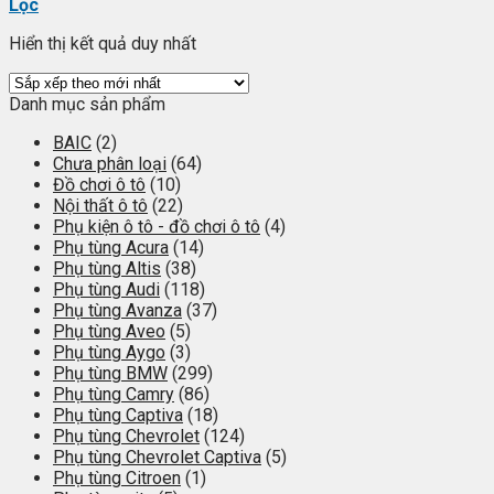
Lọc
Hiển thị kết quả duy nhất
Danh mục sản phẩm
BAIC
(2)
Chưa phân loại
(64)
Đồ chơi ô tô
(10)
Nội thất ô tô
(22)
Phụ kiện ô tô - đồ chơi ô tô
(4)
Phụ tùng Acura
(14)
Phụ tùng Altis
(38)
Phụ tùng Audi
(118)
Phụ tùng Avanza
(37)
Phụ tùng Aveo
(5)
Phụ tùng Aygo
(3)
Phụ tùng BMW
(299)
Phụ tùng Camry
(86)
Phụ tùng Captiva
(18)
Phụ tùng Chevrolet
(124)
Phụ tùng Chevrolet Captiva
(5)
Phụ tùng Citroen
(1)