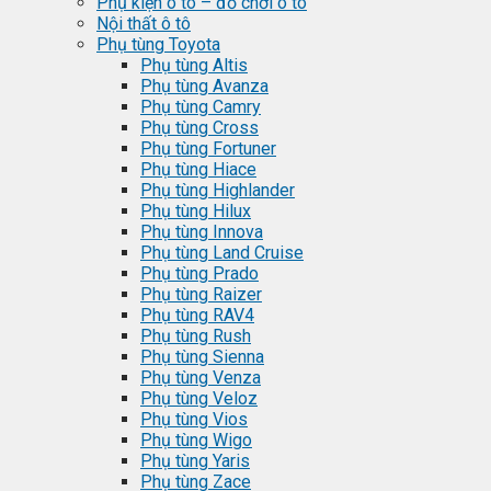
Phụ kiện ô tô – đồ chơi ô tô
Nội thất ô tô
Phụ tùng Toyota
Phụ tùng Altis
Phụ tùng Avanza
Phụ tùng Camry
Phụ tùng Cross
Phụ tùng Fortuner
Phụ tùng Hiace
Phụ tùng Highlander
Phụ tùng Hilux
Phụ tùng Innova
Phụ tùng Land Cruise
Phụ tùng Prado
Phụ tùng Raizer
Phụ tùng RAV4
Phụ tùng Rush
Phụ tùng Sienna
Phụ tùng Venza
Phụ tùng Veloz
Phụ tùng Vios
Phụ tùng Wigo
Phụ tùng Yaris
Phụ tùng Zace