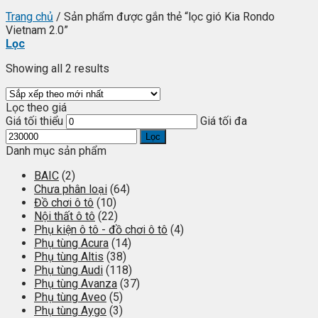
Trang chủ
/
Sản phẩm được gắn thẻ “lọc gió Kia Rondo
Vietnam 2.0”
Lọc
Showing all 2 results
Lọc theo giá
Giá tối thiểu
Giá tối đa
Lọc
Danh mục sản phẩm
BAIC
(2)
Chưa phân loại
(64)
Đồ chơi ô tô
(10)
Nội thất ô tô
(22)
Phụ kiện ô tô - đồ chơi ô tô
(4)
Phụ tùng Acura
(14)
Phụ tùng Altis
(38)
Phụ tùng Audi
(118)
Phụ tùng Avanza
(37)
Phụ tùng Aveo
(5)
Phụ tùng Aygo
(3)