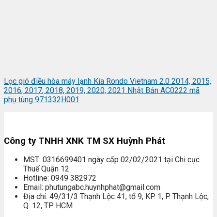
Lọc gió điều hòa máy lạnh Kia Rondo Vietnam 2.0 2014, 2015,
2016, 2017, 2018, 2019, 2020, 2021 Nhật Bản AC0222 mã
phụ tùng 971332H001
Công ty TNHH XNK TM SX Huỳnh Phát
MST: 0316699401 ngày cấp 02/02/2021 tại Chi cục
Thuế Quận 12
Hotline: 0949 382972
Email: phutungabc.huynhphat@gmail.com
Địa chỉ: 49/31/3 Thạnh Lộc 41, tổ 9, KP. 1, P. Thạnh Lộc,
Q. 12, TP. HCM