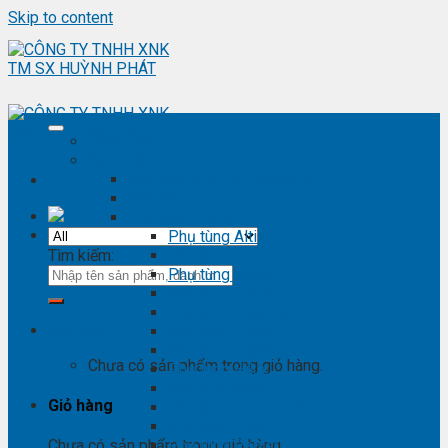
Skip to content
Trang chủ
Sản phẩm
Phụ kiện ô tô - đồ chơi ô tô
Nội thất ô tô
Phụ tùng Toyota
Phụ tùng Altis
Tìm kiếm:
Phụ tùng Avanza
Phụ tùng Camry
Phụ tùng Cross
Phụ tùng Fortuner
Giỏ hàng
Phụ tùng Hiace
Phụ tùng Highlander
Chưa có sản phẩm trong giỏ hàng.
Phụ tùng Hilux
Phụ tùng Innova
Giỏ hàng
Phụ tùng Land Cruise
Phụ tùng Prado
Phụ tùng Raizer
Chưa có sản phẩm trong giỏ hàng.