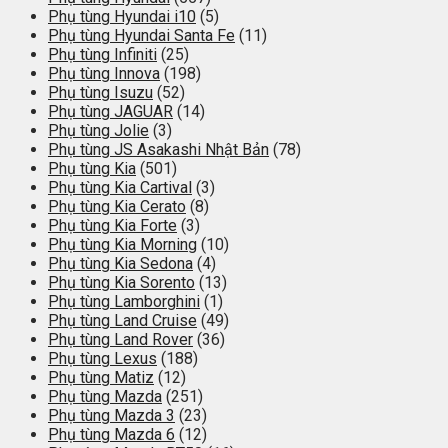
Phụ tùng Hyundai i10
(5)
Phụ tùng Hyundai Santa Fe
(11)
Phụ tùng Infiniti
(25)
Phụ tùng Innova
(198)
Phụ tùng Isuzu
(52)
Phụ tùng JAGUAR
(14)
Phụ tùng Jolie
(3)
Phụ tùng JS Asakashi Nhật Bản
(78)
Phụ tùng Kia
(501)
Phụ tùng Kia Cartival
(3)
Phụ tùng Kia Cerato
(8)
Phụ tùng Kia Forte
(3)
Phụ tùng Kia Morning
(10)
Phụ tùng Kia Sedona
(4)
Phụ tùng Kia Sorento
(13)
Phụ tùng Lamborghini
(1)
Phụ tùng Land Cruise
(49)
Phụ tùng Land Rover
(36)
Phụ tùng Lexus
(188)
Phụ tùng Matiz
(12)
Phụ tùng Mazda
(251)
Phụ tùng Mazda 3
(23)
Phụ tùng Mazda 6
(12)