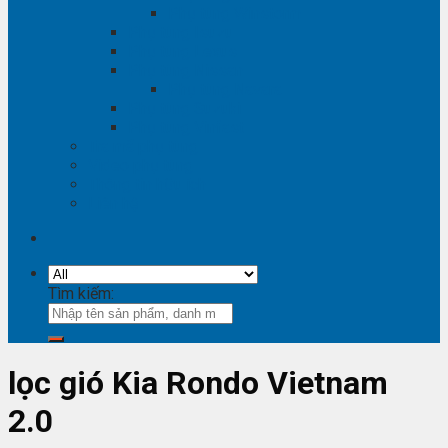
Phụ tùng Winstorm
Phụ tùng Isuzu
Phụ tùng Lexus
Phụ tùng Nissan
Phụ tùng Navara
Phụ tùng Suzuki
Phụ tùng Vinfast
Tra mã phụ tùng
Video phụ tùng
Thông tin hữu ích
Liên hệ
Tìm kiếm:
lọc gió Kia Rondo Vietnam
2.0