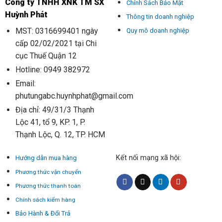
Công ty TNHH XNK TM SX
Chính Sách Bảo Mật
Huỳnh Phát
Thông tin doanh nghiệp
MST: 0316699401 ngày
Quy mô doanh nghiệp
cấp 02/02/2021 tại Chi
cục Thuế Quận 12
Hotline: 0949 382972
Email:
phutungabc.huynhphat@gmail.com
Địa chỉ: 49/31/3 Thạnh
Lộc 41, tổ 9, KP. 1, P.
Thạnh Lộc, Q. 12, TP. HCM
Kết nối mạng xã hội:
Hướng dẫn mua hàng
Phương thức vận chuyển
Phương thức thanh toán
Chính sách kiểm hàng
Bảo Hành & Đổi Trả