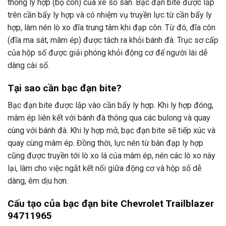
thống ly hợp (bộ côn) của xe số sàn. Bạc đạn bite được lắp
trên cần bẩy ly hợp và có nhiệm vụ truyền lực từ cần bẩy ly
hợp, làm nén lò xo đĩa trung tâm khi đạp côn. Từ đó, đĩa côn
(đĩa ma sát, mâm ép) được tách ra khỏi bánh đà. Trục sơ cấp
của hộp số được giải phóng khỏi động cơ để người lái dễ
dàng cài số.
Tại sao cần bạc đạn bite?
Bạc đạn bite được lắp vào cần bẩy ly hợp. Khi ly hợp đóng,
mâm ép liên kết với bánh đà thông qua các bulong và quay
cùng với bánh đà. Khi ly hợp mở, bạc đạn bite sẽ tiếp xúc và
quay cùng mâm ép. Đồng thời, lực nén từ bàn đạp ly hợp
cũng được truyền tới lò xo lá của mâm ép, nén các lò xo này
lại, làm cho việc ngắt kết nối giữa động cơ và hộp số dễ
dàng, êm dịu hơn.
Cấu tạo của bạc đạn bite Chevrolet Trailblazer
94711965