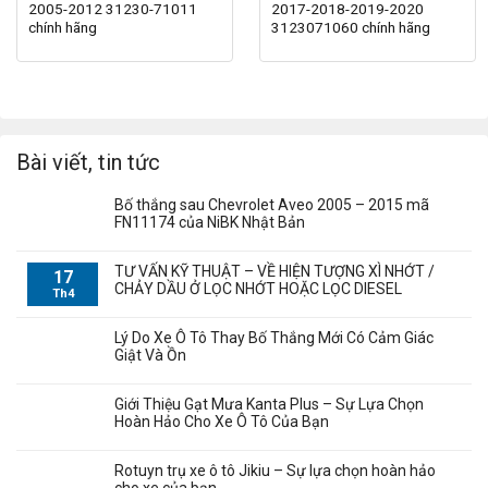
2005-2012 31230-71011
2017-2018-2019-2020
chính hãng
3123071060 chính hãng
Bài viết, tin tức
Bố thắng sau Chevrolet Aveo 2005 – 2015 mã
FN11174 của NiBK Nhật Bản
TƯ VẤN KỸ THUẬT – VỀ HIỆN TƯỢNG XÌ NHỚT /
17
CHẢY DẦU Ở LỌC NHỚT HOẶC LỌC DIESEL
Th4
Lý Do Xe Ô Tô Thay Bố Thắng Mới Có Cảm Giác
Giật Và Ồn
Giới Thiệu Gạt Mưa Kanta Plus – Sự Lựa Chọn
Hoàn Hảo Cho Xe Ô Tô Của Bạn
Rotuyn trụ xe ô tô Jikiu – Sự lựa chọn hoàn hảo
cho xe của bạn