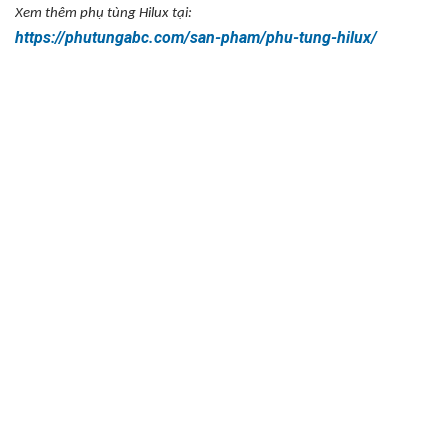
Xem thêm ph
ụ t
ùng Hilux t
ại:
https://phutungabc.com/san-pham/phu-tung-hilux/