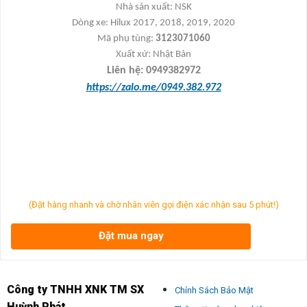
Nhà s
ản xuất:
NSK
Dòng xe: Hilux 2017, 2018, 2019, 2020
Mã ph
ụ t
ùng:
3123071060
Xu
ất xứ
: Nh
ật Bản
Liên h
ệ: 0949382972
https://zalo.me/0949.382.972
(Đặt hàng nhanh và chờ nhân viên gọi điện xác nhận sau 5 phút!)
Đặt mua ngay
Công ty TNHH XNK TM SX
Chính Sách Bảo Mật
Huỳnh Phát