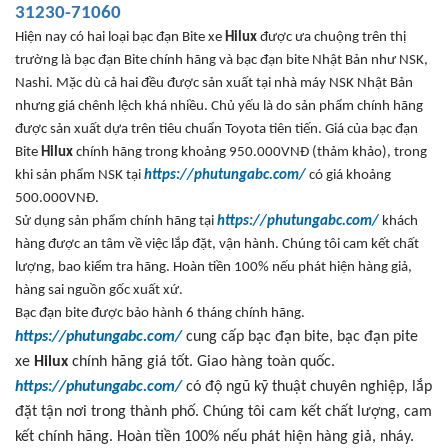
31230-71060
Hi
ện nay c
ó hai lo
ại bạc
đ
ạn Bite xe
Hilux
đư
ợc
ưa chu
ộng tr
ên th
ị
tr
ư
ờng l
à b
ạc
đ
ạn Bite ch
ính hãng và b
ạc
đ
ạn bite
Nh
ật Bản nh
ư
NSK
,
Nashi
. Mặc d
ù c
ả hai
đ
ều
đư
ợc sản xuất tại nh
à máy NSK Nh
ật Bản
nh
ưng giá chênh l
ệch kh
á nhi
ều. Chủ yếu l
à do s
ản phẩm ch
ính hãng
đư
ợc sản xuất dựa tr
ên tiêu chu
ẩn Toyota ti
ên ti
ến.
Giá c
ủa bạc
đ
ạn
Bite
Hilux
ch
ính hãng trong kho
ảng 950.000VN
Đ (th
ảm khảo), trong
khi sản phẩm NSK tại
https://phutungabc.com/
c
ó giá kho
ảng
500.000VN
Đ.
S
ử dụng sản phẩm ch
ính hãng t
ại
https://phutungabc.com/
kh
ách
hàng đư
ợc an t
âm v
ề việc lắp
đ
ặt, vận h
ành. Chúng tôi cam k
ết chất
l
ư
ợng, bao kiểm tra h
ãng. Hoàn ti
ền 100% nếu ph
át hi
ện h
àng gi
ả,
h
àng sai ngu
ồn gốc xuất xứ.
B
ạc
đ
ạn bite
đư
ợc bảo h
ành 6 tháng chính hãng.
https://phutungabc.com/
cung c
ấp
b
ạc
đ
ạn bite, bạc
đ
ạn pite
xe
Hilux
ch
ính hãng giá t
ốt. Giao h
àng toàn qu
ốc.
https://phutungabc.com/
có đ
ộ ng
ũ k
ỹ thuật chuy
ên nghi
ệp, lắp
đ
ặt tận n
ơi trong thành ph
ố. Ch
úng tôi cam k
ết chất l
ư
ợng, cam
kết ch
ính hãng. Hoàn ti
ền 100% nếu ph
át hi
ện h
àng gi
ả, nh
áy.