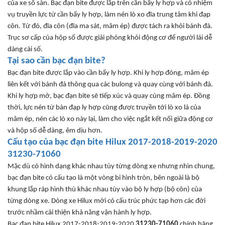
c
ủa xe
s
ố s
àn
.
B
ạc
đ
ạn bite
đư
ợc lắp tr
ên c
ần bẩy ly hợp v
à có nhi
ệm
vụ truyền lực từ cần bẩy ly hợp, l
àm nén lò xo đĩa trung tâm khi đ
ạp
c
ôn. T
ừ
đó, đĩa côn (đĩa ma sát, mâm ép) đư
ợc t
ách ra kh
ỏi b
ánh đà.
Tr
ục s
ơ c
ấp của hộp số
đư
ợc giải ph
óng kh
ỏi
đ
ộng c
ơ đ
ể ng
ư
ời l
ái d
ễ
d
àng cài s
ố.
T
ại sao cần bạc
đ
ạn bite?
B
ạc
đ
ạn bite
đư
ợc lắp v
ào c
ần bẩy ly hợp. Khi ly hợp
đóng, mâm ép
liên k
ết với b
ánh đà thông qua các bulong và quay cùng v
ới b
ánh đà.
Khi ly h
ợp mở, bạc
đ
ạn bite sẽ tiếp x
úc và quay cùng mâm ép. Đ
ồng
thời, lực n
én t
ừ b
àn đ
ạp ly hợp c
ũng đư
ợc truyền tới l
ò xo lá c
ủa
m
âm ép, nén các lò xo này l
ại, l
àm cho vi
ệc ngắt kết nối giữa
đ
ộng c
ơ
và h
ộp số dễ d
àng, êm d
ịu h
ơn.
C
ấu tạo của bạc
đ
ạn bite
Hilux
2017-2018-2019-2020
31230-71060
M
ặc d
ù có hình d
ạng kh
ác nhau tùy t
ừng d
òng xe nhưng nhìn chung,
b
ạc
đ
ạn bite c
ó c
ấu tạo l
à m
ột v
òng bi hình tròn, bên ngoài là b
ộ
khung lắp r
áp hình thù khác nhau tùy vào b
ộ ly hợp (bộ c
ôn) c
ủa
t
ừng d
òng xe. Dòng xe Hilux
mới c
ó c
ấu tr
úc ph
ức tạp h
ơn các đ
ời
tr
ư
ớc nhầm cải thiện khả n
ăng v
ận h
ành ly h
ợp.
B
ạc
đ
ạn bite
Hilux
2017-2018-2019-2020
31230-71060
ch
ính hãng