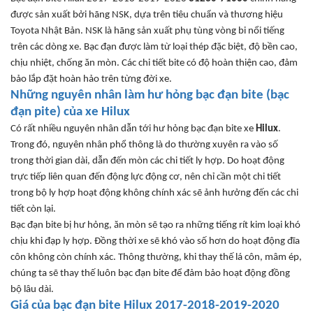
đư
ợc sản xuất bởi h
ãng NSK, d
ựa tr
ên tiêu chu
ẩn v
à thương hi
ệu
Toyota Nhật Bản. NSK l
à hãng s
ản xuất phụ t
ùng vòng bi n
ổi tiếng
tr
ên các dòng xe. B
ạc
đ
ạn
đư
ợc l
àm t
ừ loại th
ép đ
ặc biệt,
đ
ộ bền cao,
chịu nhiệt, chống
ăn mòn. Các chi ti
ết bite c
ó đ
ộ ho
àn thi
ện cao,
đ
ảm
bảo lắp
đ
ặt ho
àn h
ảo tr
ên t
ừng
đ
ời xe.
Nh
ững nguy
ên nhân làm hư h
ỏng bạc
đ
ạn bite (bạc
đ
ạn pite) của xe Hilux
Có r
ất nhiều nguy
ên nhân d
ẫn tới h
ư h
ỏng bạc
đ
ạn bite xe
Hilux
.
Trong
đó, nguyên nhân ph
ổ th
ông
l
à do thư
ờng xuy
ên ra vào s
ố
trong thời gian d
ài, d
ẫn
đ
ến m
òn các chi ti
ết ly hợp. Do hoạt
đ
ộng
trực tiếp li
ên quan đ
ến
đ
ộng lực
đ
ộng c
ơ, nên ch
ỉ cần một chi tiết
trong bộ ly hợp hoạt
đ
ộng kh
ông chính xác s
ẽ ảnh h
ư
ởng
đ
ến c
ác chi
ti
ết c
òn l
ại.
B
ạc
đ
ạn bite bị h
ư h
ỏng,
ăn mòn s
ẽ tạo ra những tiếng r
ít kim lo
ại kh
ó
ch
ịu khi
đ
ạp ly hợp
. Đ
ồng thời xe sẽ kh
ó vào s
ố h
ơn
do hoạt
đ
ộng
đĩa
côn không còn chính xác.
Th
ông thư
ờng, khi thay
th
ế l
á côn, mâm ép,
chúng ta s
ẽ thay thế lu
ôn b
ạc
đ
ạn bite
đ
ể
đ
ảm bảo hoạt
đ
ộng
đ
ồng
bộ l
âu dài.
Giá c
ủa bạc
đ
ạn bite
Hilux
2017-2018-2019-2020