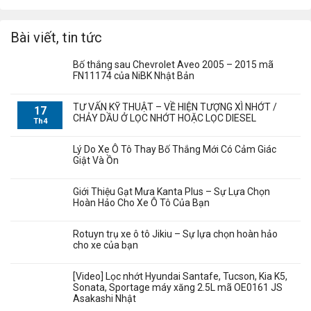
Bài viết, tin tức
Bố thắng sau Chevrolet Aveo 2005 – 2015 mã
FN11174 của NiBK Nhật Bản
TƯ VẤN KỸ THUẬT – VỀ HIỆN TƯỢNG XÌ NHỚT /
17
CHẢY DẦU Ở LỌC NHỚT HOẶC LỌC DIESEL
Th4
Lý Do Xe Ô Tô Thay Bố Thắng Mới Có Cảm Giác
Giật Và Ồn
Giới Thiệu Gạt Mưa Kanta Plus – Sự Lựa Chọn
Hoàn Hảo Cho Xe Ô Tô Của Bạn
Rotuyn trụ xe ô tô Jikiu – Sự lựa chọn hoàn hảo
cho xe của bạn
[Video] Lọc nhớt Hyundai Santafe, Tucson, Kia K5,
Sonata, Sportage máy xăng 2.5L mã OE0161 JS
Asakashi Nhật