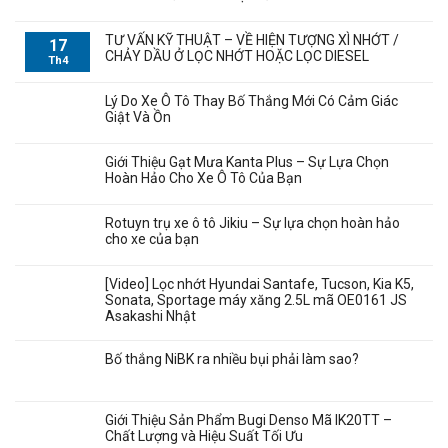
TƯ VẤN KỸ THUẬT – VỀ HIỆN TƯỢNG XÌ NHỚT /
17
CHẢY DẦU Ở LỌC NHỚT HOẶC LỌC DIESEL
Th4
Lý Do Xe Ô Tô Thay Bố Thắng Mới Có Cảm Giác
Giật Và Ồn
Giới Thiệu Gạt Mưa Kanta Plus – Sự Lựa Chọn
Hoàn Hảo Cho Xe Ô Tô Của Bạn
Rotuyn trụ xe ô tô Jikiu – Sự lựa chọn hoàn hảo
cho xe của bạn
[Video] Lọc nhớt Hyundai Santafe, Tucson, Kia K5,
Sonata, Sportage máy xăng 2.5L mã OE0161 JS
Asakashi Nhật
Bố thắng NiBK ra nhiều bụi phải làm sao?
Giới Thiệu Sản Phẩm Bugi Denso Mã IK20TT –
Chất Lượng và Hiệu Suất Tối Ưu