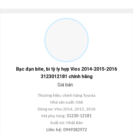
Bạc đạn bite, bi tỳ ly hợp Vios 2014-2015-2016
3123012181 chính hãng
Giá bán:
Thương hi
ệu:
chính hãng
Toyota
Nhà s
ản xuất:
NSK
Dòng xe: Vios 2014, 2015, 2016
Mã ph
ụ t
ùng:
31230-12181
Xu
ất xứ
: Nh
ật Bản
Liên h
ệ: 0949382972