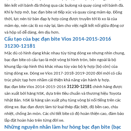
liên k
ết với b
ánh đà thông qua các bulong và quay cùng v
ới b
ánh đà.
Khi ly h
ợp mở, bạc
đ
ạn bite sẽ tiếp x
úc và quay cùng mâm ép. Đ
ồng
thời, lực n
én t
ừ b
àn đ
ạp ly hợp c
ũng đư
ợc truyền tới l
ò xo lá c
ủa
m
âm ép, nén các lò xo này l
ại, l
àm cho vi
ệc ngắt kết nối giữa
đ
ộng c
ơ
và h
ộp số dễ d
àng, êm d
ịu h
ơn.
C
ấu tạo của bạc
đ
ạn bite
Vios 2014-2015-2016
31230-12181
M
ặc d
ù có hình d
ạng kh
ác nhau tùy t
ừng d
òng xe nhưng nhìn chung,
b
ạc
đ
ạn bite c
ó c
ấu tạo l
à m
ột v
òng bi hình tròn, bên ngoài là b
ộ
khung lắp r
áp hình thù khác nhau tùy vào b
ộ ly hợp (bộ c
ôn) c
ủa
t
ừng d
òng xe. Dòng xe Vios 2017-2018-2019-2020 đ
ời mới c
ó c
ấu
tr
úc ph
ức tạp h
ơn nh
ầm cải thiện khả n
ăng v
ận h
ành ly h
ợp.
B
ạc
đ
ạn bite
Vios 2014-2015-2016
31230-12181
ch
ính hãng đư
ợc
sản xuất bởi h
ãng NSK, d
ựa tr
ên tiêu chu
ẩn v
à thương hi
ệu Toyota
Nhật Bản. NSK l
à hãng s
ản xuất phụ t
ùng vòng bi n
ổi tiếng tr
ên các
dòng xe. B
ạc
đ
ạn
đư
ợc l
àm t
ừ loại th
ép đ
ặc biệt,
đ
ộ bền cao, chịu
nhiệt, chống
ăn mòn. Các chi ti
ết bite c
ó đ
ộ ho
àn thi
ện cao,
đ
ảm bảo
lắp
đ
ặt ho
àn h
ảo tr
ên t
ừng
đ
ời xe.
Nh
ững nguy
ên nhân làm hư h
ỏng bạc
đ
ạn bite (bạc