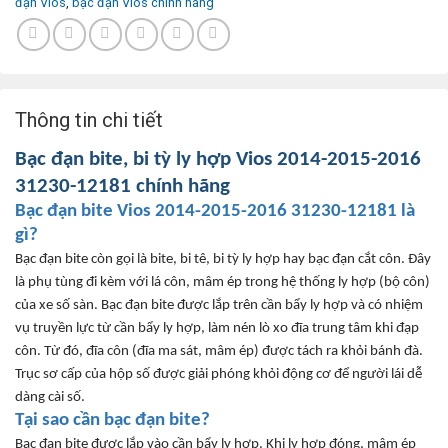
đạn Vios
,
bạc đạn Vios chính hãng
Thông tin chi tiết
B
ạc
đ
ạn bite, bi tỳ ly hợp
Vios 2014-2015-2016
31230-12181
ch
ính hãng
B
ạc
đ
ạn bite
Vios 2014-2015-2016
31230-12181
l
à
gì?
B
ạc
đ
ạn bite c
òn g
ọi l
à bite, bi tê, bi t
ỳ ly hợp
hay b
ạc
đ
ạn cắt c
ôn
.
Đây
là ph
ụ t
ùng đi kèm v
ới l
á côn, mâm ép trong h
ệ thống ly hợp (bộ c
ôn)
c
ủa xe
s
ố s
àn
.
B
ạc
đ
ạn bite
đư
ợc lắp tr
ên c
ần bẩy ly hợp v
à có nhi
ệm
vụ truyền lực từ cần bẩy ly hợp, l
àm nén lò xo đĩa trung tâm khi đ
ạp
c
ôn. T
ừ
đó, đĩa côn (đĩa ma sát, mâm ép) đư
ợc t
ách ra kh
ỏi b
ánh đà.
Tr
ục s
ơ c
ấp của hộp số
đư
ợc giải ph
óng kh
ỏi
đ
ộng c
ơ đ
ể ng
ư
ời l
ái d
ễ
d
àng cài s
ố.
T
ại sao cần bạc
đ
ạn bite?
B
ạc
đ
ạn bite
đư
ợc lắp v
ào c
ần bẩy ly hợp. Khi ly hợp
đóng, mâm ép