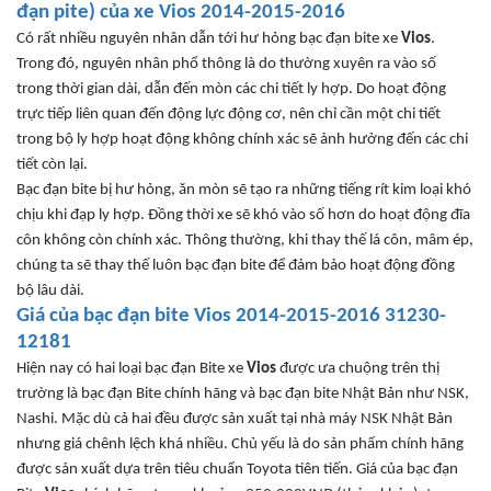
đ
ạn pite) của xe
Vios 2014-2015-2016
Có r
ất nhiều nguy
ên nhân d
ẫn tới h
ư h
ỏng bạc
đ
ạn bite xe
Vios
.
Trong
đó, nguyên nhân ph
ổ th
ông
l
à do thư
ờng xuy
ên ra vào s
ố
trong thời gian d
ài, d
ẫn
đ
ến m
òn các chi ti
ết ly hợp. Do hoạt
đ
ộng
trực tiếp li
ên quan đ
ến
đ
ộng lực
đ
ộng c
ơ, nên ch
ỉ cần một chi tiết
trong bộ ly hợp hoạt
đ
ộng kh
ông chính xác s
ẽ ảnh h
ư
ởng
đ
ến c
ác chi
ti
ết c
òn l
ại.
B
ạc
đ
ạn bite bị h
ư h
ỏng,
ăn mòn s
ẽ tạo ra những tiếng r
ít kim lo
ại kh
ó
ch
ịu khi
đ
ạp ly hợp
. Đ
ồng thời xe sẽ kh
ó vào s
ố h
ơn
do hoạt
đ
ộng
đĩa
côn không còn chính xác.
Th
ông thư
ờng, khi thay
th
ế l
á côn, mâm ép,
chúng ta s
ẽ thay thế lu
ôn b
ạc
đ
ạn bite
đ
ể
đ
ảm bảo hoạt
đ
ộng
đ
ồng
bộ l
âu dài.
Giá c
ủa bạc
đ
ạn bite
Vios 2014-2015-2016
31230-
12181
Hi
ện nay c
ó hai lo
ại bạc
đ
ạn Bite xe
Vios
đư
ợc
ưa chu
ộng tr
ên th
ị
tr
ư
ờng l
à b
ạc
đ
ạn Bite ch
ính hãng và b
ạc
đ
ạn bite
Nh
ật Bản nh
ư
NSK
,
Nashi
. Mặc d
ù c
ả hai
đ
ều
đư
ợc sản xuất tại nh
à máy NSK Nh
ật Bản
nh
ưng giá chênh l
ệch kh
á nhi
ều. Chủ yếu l
à do s
ản phẩm ch
ính hãng
đư
ợc sản xuất dựa tr
ên tiêu chu
ẩn Toyota ti
ên ti
ến.
Giá c
ủa bạc
đ
ạn