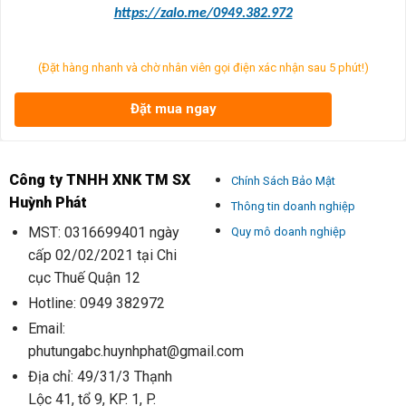
https://zalo.me/0949.382.972
(Đặt hàng nhanh và chờ nhân viên gọi điện xác nhận sau 5 phút!)
Đặt mua ngay
Công ty TNHH XNK TM SX
Chính Sách Bảo Mật
Huỳnh Phát
Thông tin doanh nghiệp
MST: 0316699401 ngày
Quy mô doanh nghiệp
cấp 02/02/2021 tại Chi
cục Thuế Quận 12
Hotline: 0949 382972
Email:
phutungabc.huynhphat@gmail.com
Địa chỉ: 49/31/3 Thạnh
Lộc 41, tổ 9, KP. 1, P.