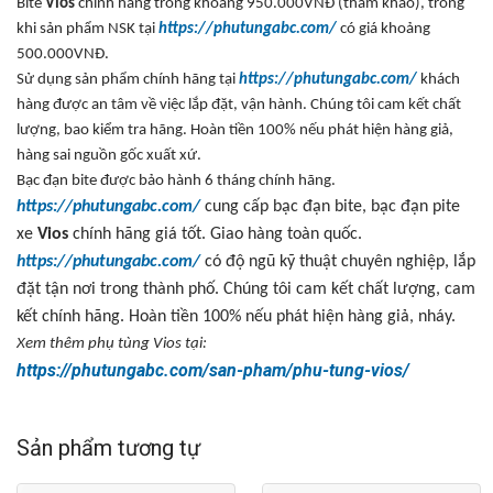
Bite
Vios
ch
ính hãng trong kho
ảng 950.000VN
Đ (th
ảm khảo), trong
khi sản phẩm NSK tại
https://phutungabc.com/
c
ó giá kho
ảng
500.000VN
Đ.
S
ử dụng sản phẩm ch
ính hãng t
ại
https://phutungabc.com/
kh
ách
hàng đư
ợc an t
âm v
ề việc lắp
đ
ặt, vận h
ành. Chúng tôi cam k
ết chất
l
ư
ợng, bao kiểm tra h
ãng. Hoàn ti
ền 100% nếu ph
át hi
ện h
àng gi
ả,
h
àng sai ngu
ồn gốc xuất xứ.
B
ạc
đ
ạn bite
đư
ợc bảo h
ành 6 tháng chính hãng.
https://phutungabc.com/
cung c
ấp
b
ạc
đ
ạn bite, bạc
đ
ạn pite
xe
Vios
ch
ính hãng giá t
ốt. Giao h
àng toàn qu
ốc.
https://phutungabc.com/
có đ
ộ ng
ũ k
ỹ thuật chuy
ên nghi
ệp, lắp
đ
ặt tận n
ơi trong thành ph
ố. Ch
úng tôi cam k
ết chất l
ư
ợng, cam
kết ch
ính hãng. Hoàn ti
ền 100% nếu ph
át hi
ện h
àng gi
ả, nh
áy.
Xem thêm ph
ụ t
ùng Vios t
ại:
https://phutungabc.com/san-pham/phu-tung-vios/
Sản phẩm tương tự