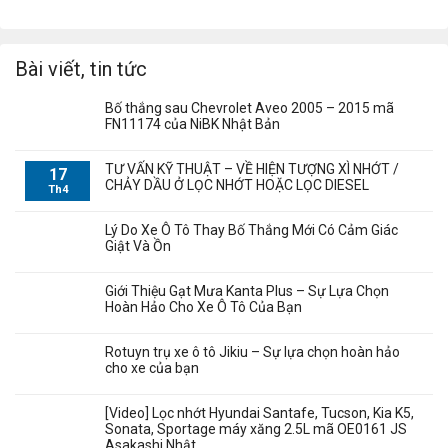
Bài viết, tin tức
Bố thắng sau Chevrolet Aveo 2005 – 2015 mã
FN11174 của NiBK Nhật Bản
TƯ VẤN KỸ THUẬT – VỀ HIỆN TƯỢNG XÌ NHỚT /
17
CHẢY DẦU Ở LỌC NHỚT HOẶC LỌC DIESEL
Th4
Lý Do Xe Ô Tô Thay Bố Thắng Mới Có Cảm Giác
Giật Và Ồn
Giới Thiệu Gạt Mưa Kanta Plus – Sự Lựa Chọn
Hoàn Hảo Cho Xe Ô Tô Của Bạn
Rotuyn trụ xe ô tô Jikiu – Sự lựa chọn hoàn hảo
cho xe của bạn
[Video] Lọc nhớt Hyundai Santafe, Tucson, Kia K5,
Sonata, Sportage máy xăng 2.5L mã OE0161 JS
Asakashi Nhật