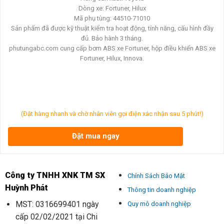
Dòng xe: Fortuner, Hilux
Mã phụ tùng: 44510-71010
Sản phẩm đã được kỹ thuật kiểm tra hoạt động, tính năng, cấu hình đầy
đủ. Bảo hành 3 tháng.
phutungabc.com cung cấp bơm ABS xe Fortuner, hộp điều khiển ABS xe
Fortuner, Hilux, Innova.
(Đặt hàng nhanh và chờ nhân viên gọi điện xác nhận sau 5 phút!)
Đặt mua ngay
Công ty TNHH XNK TM SX
Chính Sách Bảo Mật
Huỳnh Phát
Thông tin doanh nghiệp
MST: 0316699401 ngày
Quy mô doanh nghiệp
cấp 02/02/2021 tại Chi