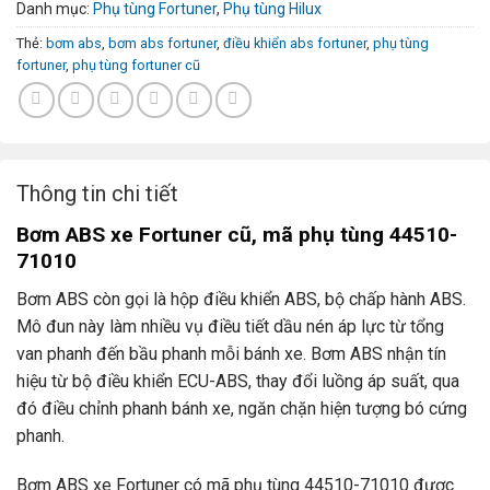
Danh mục:
Phụ tùng Fortuner
,
Phụ tùng Hilux
Thẻ:
bơm abs
,
bơm abs fortuner
,
điều khiển abs fortuner
,
phụ tùng
fortuner
,
phụ tùng fortuner cũ
Thông tin chi tiết
Bơm ABS xe Fortuner cũ, mã phụ tùng 44510-
71010
Bơm ABS còn gọi là hộp điều khiển ABS, bộ chấp hành ABS.
Mô đun này làm nhiều vụ điều tiết dầu nén áp lực từ tổng
van phanh đến bầu phanh mỗi bánh xe. Bơm ABS nhận tín
hiệu từ bộ điều khiển ECU-ABS, thay đổi luồng áp suất, qua
đó điều chỉnh phanh bánh xe, ngăn chặn hiện tượng bó cứng
phanh.
Bơm ABS xe Fortuner có mã phụ tùng 44510-71010 được