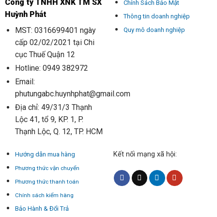
Công ty TNHH XNK TM SX
Chính Sách Bảo Mật
Huỳnh Phát
Thông tin doanh nghiệp
MST: 0316699401 ngày
Quy mô doanh nghiệp
cấp 02/02/2021 tại Chi
cục Thuế Quận 12
Hotline: 0949 382972
Email:
phutungabc.huynhphat@gmail.com
Địa chỉ: 49/31/3 Thạnh
Lộc 41, tổ 9, KP. 1, P.
Thạnh Lộc, Q. 12, TP. HCM
Kết nối mạng xã hội:
Hướng dẫn mua hàng
Phương thức vận chuyển
Phương thức thanh toán
Chính sách kiểm hàng
Bảo Hành & Đổi Trả