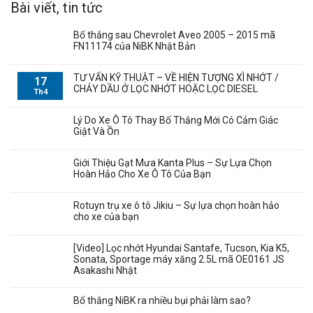
Bài viết, tin tức
Bố thắng sau Chevrolet Aveo 2005 – 2015 mã
FN11174 của NiBK Nhật Bản
TƯ VẤN KỸ THUẬT – VỀ HIỆN TƯỢNG XÌ NHỚT /
17
CHẢY DẦU Ở LỌC NHỚT HOẶC LỌC DIESEL
Th4
Lý Do Xe Ô Tô Thay Bố Thắng Mới Có Cảm Giác
Giật Và Ồn
Giới Thiệu Gạt Mưa Kanta Plus – Sự Lựa Chọn
Hoàn Hảo Cho Xe Ô Tô Của Bạn
Rotuyn trụ xe ô tô Jikiu – Sự lựa chọn hoàn hảo
cho xe của bạn
[Video] Lọc nhớt Hyundai Santafe, Tucson, Kia K5,
Sonata, Sportage máy xăng 2.5L mã OE0161 JS
Asakashi Nhật
Bố thắng NiBK ra nhiều bụi phải làm sao?