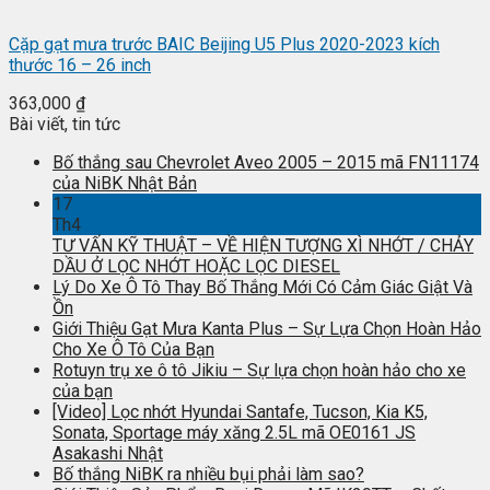
Cặp gạt mưa trước BAIC Beijing U5 Plus 2020-2023 kích
thước 16 – 26 inch
363,000
₫
Bài viết, tin tức
Bố thắng sau Chevrolet Aveo 2005 – 2015 mã FN11174
của NiBK Nhật Bản
17
Th4
TƯ VẤN KỸ THUẬT – VỀ HIỆN TƯỢNG XÌ NHỚT / CHẢY
DẦU Ở LỌC NHỚT HOẶC LỌC DIESEL
Lý Do Xe Ô Tô Thay Bố Thắng Mới Có Cảm Giác Giật Và
Ồn
Giới Thiệu Gạt Mưa Kanta Plus – Sự Lựa Chọn Hoàn Hảo
Cho Xe Ô Tô Của Bạn
Rotuyn trụ xe ô tô Jikiu – Sự lựa chọn hoàn hảo cho xe
của bạn
[Video] Lọc nhớt Hyundai Santafe, Tucson, Kia K5,
Sonata, Sportage máy xăng 2.5L mã OE0161 JS
Asakashi Nhật
Bố thắng NiBK ra nhiều bụi phải làm sao?