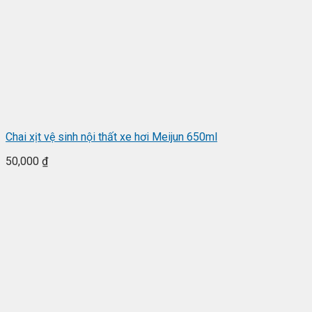
Chai xịt vệ sinh nội thất xe hơi Meijun 650ml
50,000
₫