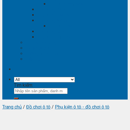
Phụ tùng Winstorm
Phụ tùng Isuzu
Phụ tùng Lexus
Phụ tùng Nissan
Phụ tùng Navara
Phụ tùng Suzuki
Phụ tùng Vinfast
Tra mã phụ tùng
Video phụ tùng
Thông tin hữu ích
Liên hệ
Tìm kiếm:
Trang chủ
/
Đồ chơi ô tô
/
Phụ kiện ô tô - đồ chơi ô tô