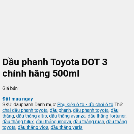
Dầu phanh Toyota DOT 3
chính hãng 500ml
Giá bán:
Đặt mua ngay
SKU:
dauphanh
Danh mục:
Phụ kiện ô tô - đồ chơi ô tô
Thẻ:
chai dầu phanh toyota
,
dầu phanh
,
dầu phanh toyota
,
dầu
thắng
,
dầu thắng altis
,
dầu thắng avanza
,
dầu thắng fortuner
,
dầu thắng hilux
,
dầu thắng innova
,
dầu thắng rush
,
dầu thắng
toyota
,
dầu thắng vios
,
dầu thắng yaris