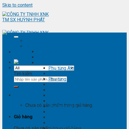
Skip to content
Trang chủ
Sản phẩm
Phụ kiện ô tô - đồ chơi ô tô
Nội thất ô tô
Phụ tùng Toyota
Phụ tùng Altis
Tìm kiếm:
Phụ tùng Avanza
Phụ tùng Camry
Phụ tùng Cross
Phụ tùng Fortuner
Giỏ hàng
Phụ tùng Hiace
Phụ tùng Highlander
Chưa có sản phẩm trong giỏ hàng.
Phụ tùng Hilux
Phụ tùng Innova
Giỏ hàng
Phụ tùng Land Cruise
Phụ tùng Prado
Phụ tùng Raizer
Chưa có sản phẩm trong giỏ hàng.