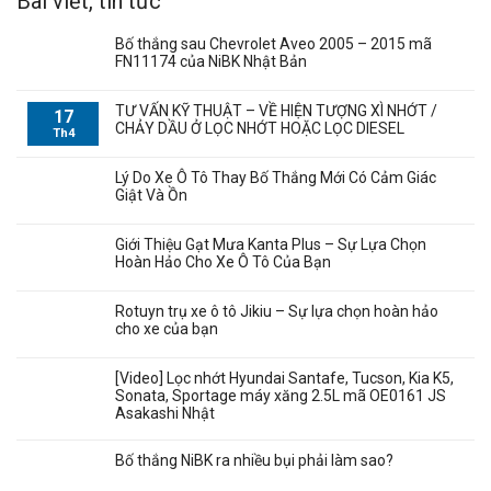
Bài viết, tin tức
Bố thắng sau Chevrolet Aveo 2005 – 2015 mã
FN11174 của NiBK Nhật Bản
TƯ VẤN KỸ THUẬT – VỀ HIỆN TƯỢNG XÌ NHỚT /
17
CHẢY DẦU Ở LỌC NHỚT HOẶC LỌC DIESEL
Th4
Lý Do Xe Ô Tô Thay Bố Thắng Mới Có Cảm Giác
Giật Và Ồn
Giới Thiệu Gạt Mưa Kanta Plus – Sự Lựa Chọn
Hoàn Hảo Cho Xe Ô Tô Của Bạn
Rotuyn trụ xe ô tô Jikiu – Sự lựa chọn hoàn hảo
cho xe của bạn
[Video] Lọc nhớt Hyundai Santafe, Tucson, Kia K5,
Sonata, Sportage máy xăng 2.5L mã OE0161 JS
Asakashi Nhật
Bố thắng NiBK ra nhiều bụi phải làm sao?