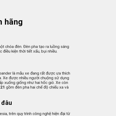
h hãng
một chóa đèn. Đèn pha tạo ra luồng sáng
iều kiện thời tiết xấu, bụi nhiều.
pander là mẫu xe đang rất được ưa thích
ova. Xe được nhiều người chuộng sử dụng
ấp xuống giống như hai hốc gió. Xe còn
121
gồm đèn pha hai chế độ chiếu xa và
ở đâu
ia, trên quy trình công nghệ hiện đại từ