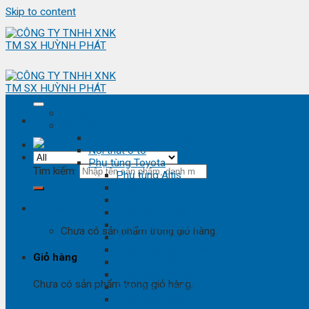
Skip to content
Trang chủ
Sản phẩm
Phụ kiện ô tô - đồ chơi ô tô
Nội thất ô tô
Phụ tùng Toyota
Tìm kiếm:
Phụ tùng Altis
Phụ tùng Avanza
Phụ tùng Camry
Giỏ hàng
Phụ tùng Cross
Phụ tùng Fortuner
Chưa có sản phẩm trong giỏ hàng.
Phụ tùng Hiace
Phụ tùng Highlander
Giỏ hàng
Phụ tùng Hilux
Phụ tùng Innova
Chưa có sản phẩm trong giỏ hàng.
Phụ tùng Land Cruise
Phụ tùng Prado