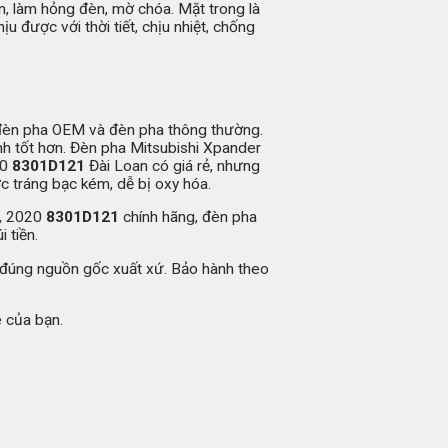
, làm hỏng đèn, mờ chóa. Mặt trong là
 được với thời tiết, chịu nhiệt, chống
đèn pha OEM và đèn pha thông thường.
nh tốt hơn. Đèn pha Mitsubishi Xpander
20
8301D121
Đài Loan có giá rẻ, nhưng
ợc tráng bạc kém, dễ bị oxy hóa.
9, 2020
8301D121
chính hãng, đèn pha
 tiền.
t đúng nguồn gốc xuất xứ. Bảo hành theo
e của bạn.