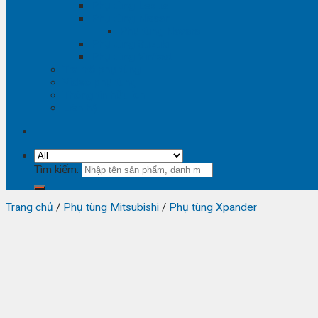
Phụ tùng Lexus
Phụ tùng Nissan
Phụ tùng Navara
Phụ tùng Suzuki
Phụ tùng Vinfast
Tra mã phụ tùng
Video phụ tùng
Thông tin hữu ích
Liên hệ
Tìm kiếm:
Trang chủ
/
Phụ tùng Mitsubishi
/
Phụ tùng Xpander