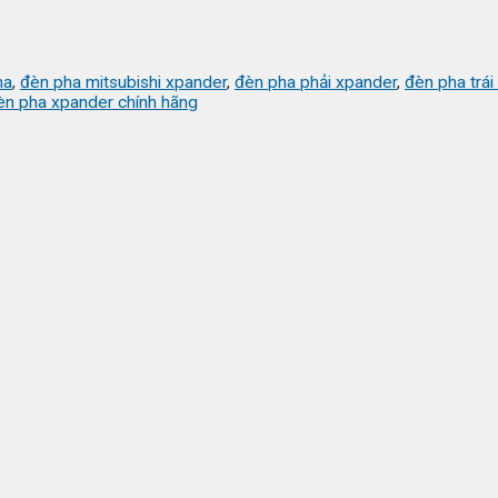
ha
,
đèn pha mitsubishi xpander
,
đèn pha phải xpander
,
đèn pha trái
èn pha xpander chính hãng