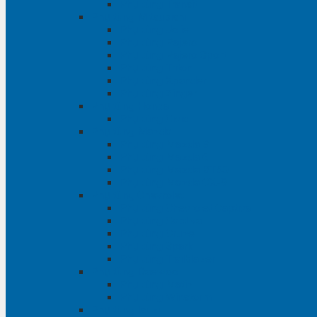
Phụ tùng Transit
Phụ tùng Mitsubishi
Phụ tùng Jolie
Phụ tùng Pajero
Phụ tùng Pajero Sport
Phụ tùng Triton
Phụ tùng Xpander
Phụ tùng Zinger
Phụ tùng Honda
Phụ tùng Civic
Phụ tùng Mazda
Phụ tùng Mazda 3
Phụ tùng Mazda 6
Phụ tùng Mazda BT50
Phụ tùng Mazda CX-9
Phụ tùng Chevrolet
Phụ tùng Chevrolet Captiva
Phụ tùng Captiva
Phụ tùng Cruze
Phụ tùng Spark
Phụ tùng Trailblazer
Phụ tùng Daewoo
Phụ tùng Matiz
Phụ tùng Winstorm
Phụ tùng Isuzu