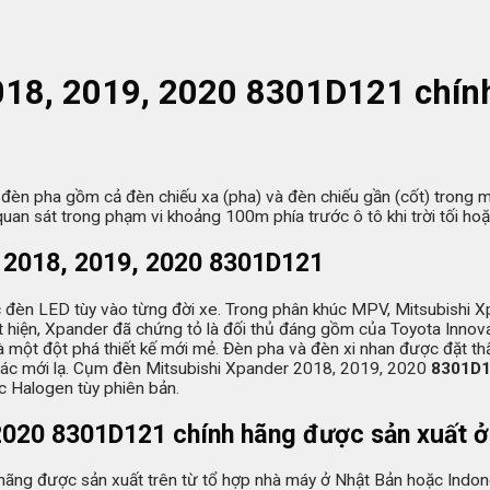
018, 2019, 2020
8301D121
chín
 đèn pha gồm cả đèn chiếu xa (pha) và đèn chiếu gần (cốt) trong 
n sát trong phạm vi khoảng 100m phía trước ô tô khi trời tối hoặc đ
 2018, 2019, 2020
8301D121
 đèn LED tùy vào từng đời xe. Trong phân khúc MPV, Mitsubishi X
xuất hiện, Xpander đã chứng tỏ là đối thủ đáng gồm của Toyota Inn
 một đột phá thiết kế mới mẻ. Đèn pha và đèn xi nhan được đặt th
giác mới lạ. Cụm đèn Mitsubishi Xpander 2018, 2019, 2020
8301D
ặc Halogen tùy phiên bản.
 2020
8301D121
chính hãng được sản xuất 
hãng được sản xuất trên từ tổ hợp nhà máy ở Nhật Bản hoặc Indones