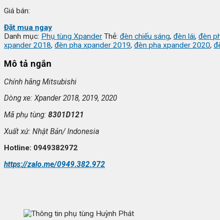
Giá bán:
Đặt mua ngay
Danh mục:
Phụ tùng Xpander
Thẻ:
đèn chiếu sáng
,
đèn lái
,
đèn p
xpander 2018
,
đèn pha xpander 2019
,
đèn pha xpander 2020
,
đ
Mô tả ngắn
Chính hãng Mitsubishi
Dòng xe: Xpander 2018, 2019, 2020
Mã ph
ụ t
ùng:
8301D121
Xu
ất xứ:
Nh
ật Bản/ Indonesia
Hotline: 0949382972
https://zalo.me/0949.382.972