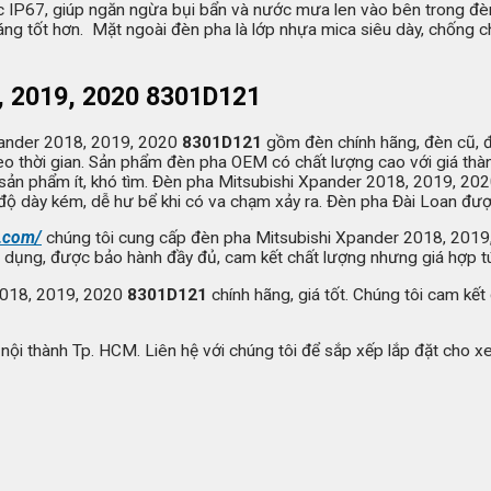
 IP67, giúp ngăn ngừa bụi bẩn và nước mưa len vào bên trong đèn
g tốt hơn. Mặt ngoài đèn pha là lớp nhựa mica siêu dày, chống chịu
, 2019, 2020
8301D121
Xpander 2018, 2019, 2020
8301D121
gồm đèn chính hãng, đèn cũ, 
eo thời gian. Sản phẩm đèn pha OEM có chất lượng cao với giá thà
g sản phẩm ít, khó tìm. Đèn pha Mitsubishi Xpander 2018, 2019, 20
t là độ dày kém, dễ hư bể khi có va chạm xảy ra. Đèn pha Đài Loan đư
c.com/
chúng tôi cung cấp đèn pha Mitsubishi Xpander 2018, 201
dụng, được bảo hành đầy đủ, cam kết chất lượng nhưng giá hợp túi
2018, 2019, 2020
8301D121
chính hãng, giá tốt. Chúng tôi cam kế
g nội thành Tp. HCM. Liên hệ với chúng tôi để sắp xếp lắp đặt cho x