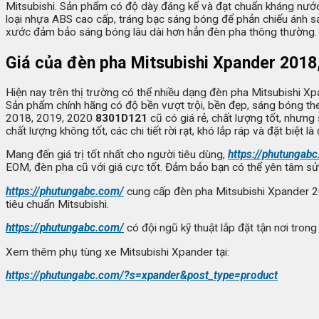
Mitsubishi. Sản phẩm có độ dày đáng kể và đạt chuẩn kháng nước
loại nhựa ABS cao cấp, tráng bạc sáng bóng để phản chiếu ánh sán
xước đảm bảo sáng bóng lâu dài hơn hẳn đèn pha thông thường.
Giá của đèn pha Mitsubishi Xpander 2018
Hiện nay trên thị trường có thể nhiều dạng đèn pha Mitsubishi 
Sản phẩm chính hãng có độ bền vượt trội, bền đẹp, sáng bóng th
2018, 2019, 2020
8301D121
cũ có giá rẻ, chất lượng tốt, nhưn
chất lượng không tốt, các chi tiết rời rạt, khó lắp ráp và đặt biệ
Mang đến giá trị tốt nhất cho người tiêu dùng,
https://phutungab
EOM, đèn pha cũ với giá cực tốt. Đảm bảo bạn có thể yên tâm sử 
https://phutungabc.com/
cung cấp đèn pha Mitsubishi Xpander 
tiêu chuẩn Mitsubishi.
https://phutungabc.com/
có đội ngũ kỹ thuật lắp đặt tận nơi tron
Xem thêm phụ tùng xe Mitsubishi Xpander tại:
https://phutungabc.com/?s=xpander&post_type=product