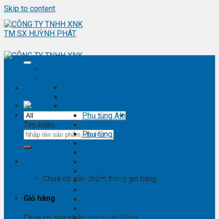
Skip to content
Trang chủ
Sản phẩm
Phụ kiện ô tô - đồ chơi ô tô
Nội thất ô tô
Phụ tùng Toyota
Phụ tùng Altis
Tìm kiếm:
Phụ tùng Avanza
Phụ tùng Camry
Phụ tùng Cross
Phụ tùng Fortuner
Giỏ hàng
Phụ tùng Hiace
Phụ tùng Highlander
Chưa có sản phẩm trong giỏ hàng.
Phụ tùng Hilux
Phụ tùng Innova
Giỏ hàng
Phụ tùng Land Cruise
Phụ tùng Prado
Phụ tùng Raizer
Chưa có sản phẩm trong giỏ hàng.