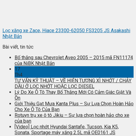
Lọc xăng xe Zace, Hiace 23300-62050 FS3205 JS Asakashi
Nhật Bản
Bài viết, tin tức
Bố thắng sau Chevrolet Aveo 2005 – 2015 mã FN11174
của NiBK Nhật Bản
17
Th4
TƯ VẤN KỸ THUẬT – VỀ HIỆN TƯỢNG XÌ NHỚT / CHẢY
DẦU Ở LỌC NHỚT HOẶC LỌC DIESEL
Lý Do Xe Ô Tô Thay Bố Thắng Mới Có Cảm Giác Giật Và
Ồn
Giới Thiệu Gạt Mưa Kanta Plus – Sự Lựa Chọn Hoàn Hảo
Cho Xe Ô Tô Của Bạn
Rotuyn trụ xe ô tô Jikiu – Sự lựa chọn hoàn hảo cho xe
của bạn
[Video] Lọc nhớt Hyundai Santafe, Tucson, Kia K5,
Sonata, Sportage máy xăng 2.5L mã OE0161 JS