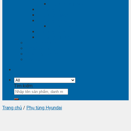
Phụ tùng Winstorm
Phụ tùng Isuzu
Phụ tùng Lexus
Phụ tùng Nissan
Phụ tùng Navara
Phụ tùng Suzuki
Phụ tùng Vinfast
Tra mã phụ tùng
Video phụ tùng
Thông tin hữu ích
Liên hệ
Tìm kiếm:
Trang chủ
/
Phụ tùng Hyundai