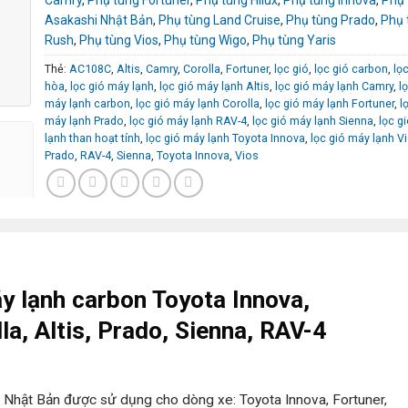
Camry
,
Phụ tùng Fortuner
,
Phụ tùng Hilux
,
Phụ tùng Innova
,
Phụ 
Asakashi Nhật Bản
,
Phụ tùng Land Cruise
,
Phụ tùng Prado
,
Phụ 
Rush
,
Phụ tùng Vios
,
Phụ tùng Wigo
,
Phụ tùng Yaris
Thẻ:
AC108C
,
Altis
,
Camry
,
Corolla
,
Fortuner
,
lọc gió
,
lọc gió carbon
,
lọ
hòa
,
lọc gió máy lạnh
,
lọc gió máy lạnh Altis
,
lọc gió máy lạnh Camry
,
l
máy lạnh carbon
,
lọc gió máy lạnh Corolla
,
lọc gió máy lạnh Fortuner
,
l
máy lạnh Prado
,
lọc gió máy lạnh RAV-4
,
lọc gió máy lạnh Sienna
,
lọc g
lạnh than hoạt tính
,
lọc gió máy lạnh Toyota Innova
,
lọc gió máy lạnh V
Prado
,
RAV-4
,
Sienna
,
Toyota Innova
,
Vios
áy lạnh carbon Toyota Innova,
la, Altis, Prado, Sienna, RAV-4
 Nhật Bản được sử dụng cho dòng xe: Toyota Innova, Fortuner,