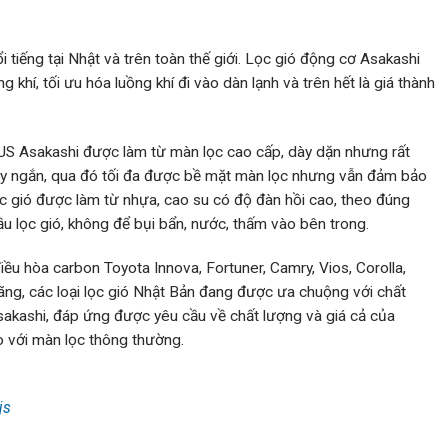
i tiếng tại Nhật và trên toàn thế giới. Lọc gió động cơ Asakashi
g khí, tối ưu hóa luồng khí đi vào dàn lạnh và trên hết là giá thành
S Asakashi được làm từ màn lọc cao cấp, dày dặn nhưng rất
y ngắn, qua đó tối đa được bề mặt màn lọc nhưng vẫn đảm bảo
ọc gió được làm từ nhựa, cao su có độ đàn hồi cao, theo đúng
ầu lọc gió, không để bụi bẩn, nước, thấm vào bên trong.
 điều hòa carbon Toyota Innova, Fortuner, Camry, Vios, Corolla,
 hãng, các loại lọc gió Nhật Bản đang được ưa chuộng với chất
Asakashi, đáp ứng được yêu cầu về chất lượng và giá cả của
o với màn lọc thông thường.
js