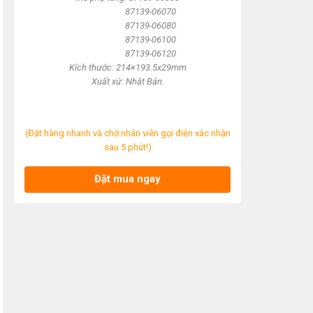
87139-06070
87139-06080
87139-06100
87139-06120
Kích thước: 214×193.5x29mm
Xuất xứ: Nhật Bản.
(Đặt hàng nhanh và chờ nhân viên gọi điện xác nhận
sau 5 phút!)
Đặt mua ngay
Lọc gió động cơ Fortuner
Công tắc chỉnh gương
H
chính hãng 17801-
Innova Fortuner Hilux
F
0L040
2017 84870-0K010
0