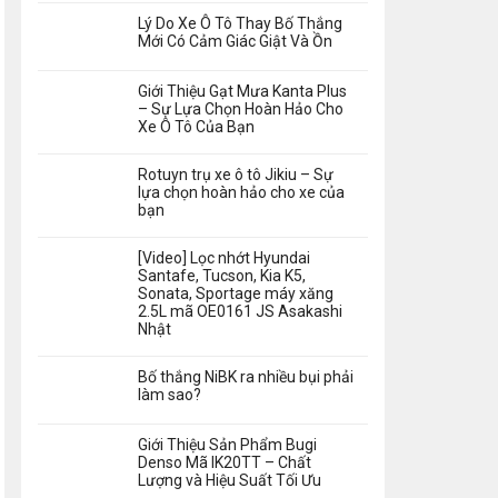
Lý Do Xe Ô Tô Thay Bố Thắng
Mới Có Cảm Giác Giật Và Ồn
Giới Thiệu Gạt Mưa Kanta Plus
– Sự Lựa Chọn Hoàn Hảo Cho
Xe Ô Tô Của Bạn
Rotuyn trụ xe ô tô Jikiu – Sự
lựa chọn hoàn hảo cho xe của
bạn
[Video] Lọc nhớt Hyundai
Santafe, Tucson, Kia K5,
Sonata, Sportage máy xăng
2.5L mã OE0161 JS Asakashi
Nhật
Bố thắng NiBK ra nhiều bụi phải
làm sao?
Giới Thiệu Sản Phẩm Bugi
Denso Mã IK20TT – Chất
Lượng và Hiệu Suất Tối Ưu