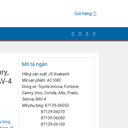
Giỏ hàng
Mô tả ngắn
ry,
Hãng sản xuất: JS Asakashi
AV-4
Mã sản phẩm: AC108C
Dòng xe: Toyota Innova, Fortuner,
Camry, Vios, Corolla, Altis, Prado,
Sienna, RAV-4
Mã phụ tùng: 87139-06050
87139-06070
87139-06080
ụ tùng
87139-06100