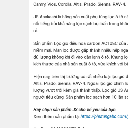
Camry, Vios, Corolla, Altis, Prado, Sienna, RAV-4.
JS Asakashi là hãng sản xuất phụ tùng lọc ô tô nổ
nổi tiếng bởi khả năng lọc sạch bụi bẩn trong khôn
rẻ.
Sản phẩm Lọc gió điều hòa carbon AC108C của J
mềm mại. Màn lọc được gấp thành nhiều nếp nga
đủ lượng không khí đi vào dàn lạnh ô tô. Khung l
kích thước của nhà sản xuất ô tô, vừa khích với b
Hiện nay, trên thị trường có rất nhiều loại lọc gió
Altis, Prado, Sienna, RAV-4. Ngoài lọc gió chính
lượng vượt trội kèm giá thành thấp. Lọc gió JS 
người tiêu dùng. Sản phẩm lọc sạch hơn 10 lần s
Hãy chọn sản phẩm JS cho xế yêu của bạn.
Xem thêm sản phẩm tại
https://phutungabc.com/