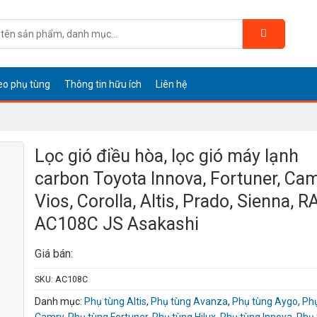
eo phụ tùng
Thông tin hữu ích
Liên hệ
Lọc gió điều hòa, lọc gió máy lạnh
carbon Toyota Innova, Fortuner, Cam
Vios, Corolla, Altis, Prado, Sienna, R
AC108C JS Asakashi
Giá bán:
SKU:
AC108C
Danh mục:
Phụ tùng Altis
,
Phụ tùng Avanza
,
Phụ tùng Aygo
,
Ph