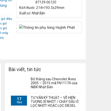
tùng JS
87139-06120
tùng
Kích thước: 214×193.5x29mm
Xuất xứ: Nhật Bản.
c gió điều
ọc gió
ọc gió
ió máy
ios
,
Bài viết, tin tức
Bố thắng sau Chevrolet Aveo
2005 – 2015 mã FN11174 của
NiBK Nhật Bản
TƯ VẤN KỸ THUẬT – VỀ HIỆN
17
TƯỢNG XÌ NHỚT / CHẢY DẦU Ở
Th4
LỌC NHỚT HOẶC LỌC DIESEL