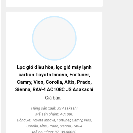
Lọc gió điều hòa, lọc gió máy lạnh
carbon Toyota Innova, Fortuner,
Camry, Vios, Corolla, Altis, Prado,
Sienna, RAV-4 AC108C JS Asakashi
Giá bán:
Hãng sản xuất: JS Asakashi
Mã sản phẩm: AC108C
Dòng xe: Toyota Innova, Fortuner, Camry, Vios,
Corolla, Altis, Prado, Sienna, RAV-4
Mã phụ tùng: 87139-06050