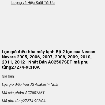
Lượng và Hiệu Suất Tối Ưu
Lọc gió điều hòa máy lạnh Bộ 2 lọc của Nissan
Navara 2005, 2006, 2007, 2008, 2009, 2010,
2011, 2012 Nhật Bản AC2507SET mã phụ
tùng27274-9CH0A
Giá bán:
L
ọc gi
ó đi
ều h
òa JS Asakashi Nh
ật
Mã s
ản phẩm AC2507SET
Mã ph
ụ t
ùng27274-9CH0A