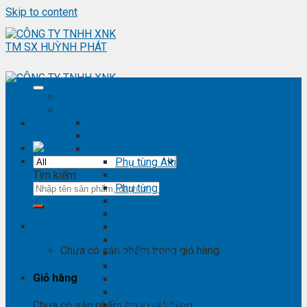
Skip to content
Trang chủ
Sản phẩm
Phụ kiện ô tô - đồ chơi ô tô
Nội thất ô tô
Phụ tùng Toyota
Phụ tùng Altis
Tìm kiếm:
Phụ tùng Avanza
Phụ tùng Camry
Phụ tùng Cross
Phụ tùng Fortuner
Giỏ hàng
Phụ tùng Hiace
Phụ tùng Highlander
Chưa có sản phẩm trong giỏ hàng.
Phụ tùng Hilux
Phụ tùng Innova
Giỏ hàng
Phụ tùng Land Cruise
Phụ tùng Prado
Phụ tùng Raizer
Chưa có sản phẩm trong giỏ hàng.