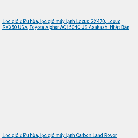
Lọc gió điều hòa, lọc gió máy lạnh Lexus GX470, Lexus
RX350 USA, Toyota Alphar AC1504C JS Asakashi Nhật Bản
Lọc gió điều hòa, lọc gió máy lạnh Carbon Land Rover