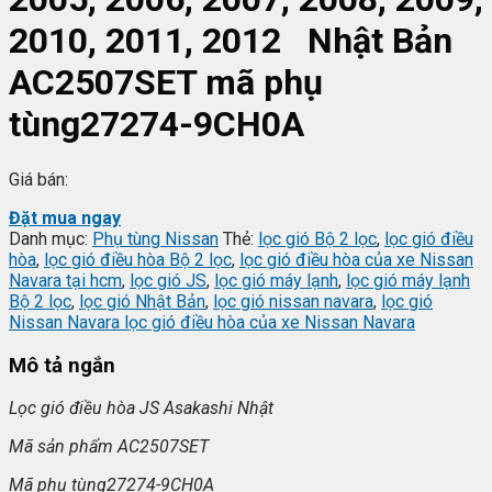
2010, 2011, 2012 Nhật Bản
AC2507SET mã phụ
tùng27274-9CH0A
Giá bán:
Đặt mua ngay
Danh mục:
Phụ tùng Nissan
Thẻ:
lọc gió Bộ 2 lọc
,
lọc gió điều
hòa
,
lọc gió điều hòa Bộ 2 lọc
,
lọc gió điều hòa của xe Nissan
Navara tại hcm
,
lọc gió JS
,
lọc gió máy lạnh
,
lọc gió máy lạnh
Bộ 2 lọc
,
lọc gió Nhật Bản
,
lọc gió nissan navara
,
lọc gió
Nissan Navara lọc gió điều hòa của xe Nissan Navara
Mô tả ngắn
L
ọc gi
ó đi
ều h
òa JS Asakashi Nh
ật
Mã s
ản phẩm AC2507SET
Mã ph
ụ t
ùng27274-9CH0A