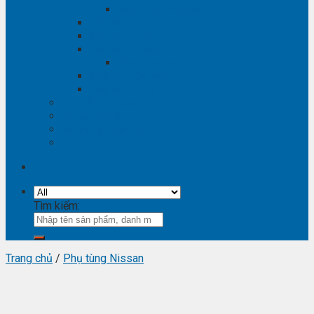
Phụ tùng Winstorm
Phụ tùng Isuzu
Phụ tùng Lexus
Phụ tùng Nissan
Phụ tùng Navara
Phụ tùng Suzuki
Phụ tùng Vinfast
Tra mã phụ tùng
Video phụ tùng
Thông tin hữu ích
Liên hệ
Tìm kiếm:
Trang chủ
/
Phụ tùng Nissan