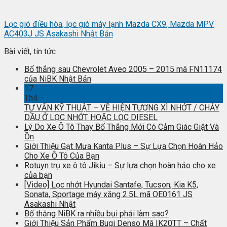
Lọc gió điều hòa, lọc gió máy lạnh Mazda CX9, Mazda MPV
AC403J JS Asakashi Nhật Bản
Bài viết, tin tức
Bố thắng sau Chevrolet Aveo 2005 – 2015 mã FN11174
của NiBK Nhật Bản
17
Th4
TƯ VẤN KỸ THUẬT – VỀ HIỆN TƯỢNG XÌ NHỚT / CHẢY
DẦU Ở LỌC NHỚT HOẶC LỌC DIESEL
Lý Do Xe Ô Tô Thay Bố Thắng Mới Có Cảm Giác Giật Và
Ồn
Giới Thiệu Gạt Mưa Kanta Plus – Sự Lựa Chọn Hoàn Hảo
Cho Xe Ô Tô Của Bạn
Rotuyn trụ xe ô tô Jikiu – Sự lựa chọn hoàn hảo cho xe
của bạn
[Video] Lọc nhớt Hyundai Santafe, Tucson, Kia K5,
Sonata, Sportage máy xăng 2.5L mã OE0161 JS
Asakashi Nhật
Bố thắng NiBK ra nhiều bụi phải làm sao?
Giới Thiệu Sản Phẩm Bugi Denso Mã IK20TT – Chất