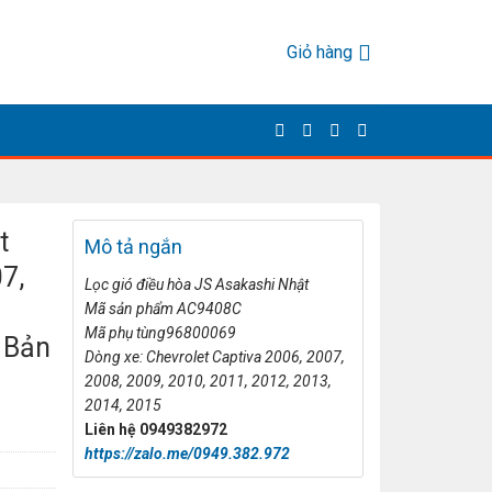
Giỏ hàng
t
Mô tả ngắn
7,
L
ọc gi
ó đi
ều h
òa JS Asakashi Nh
ật
Mã s
ản phẩm AC9408C
Mã ph
ụ t
ùng96800069
 Bản
Dòng xe: Chevrolet Captiva 2006, 2007,
2008, 2009, 2010, 2011, 2012, 2013,
2014, 2015
Liên h
ệ 0949382972
https://zalo.me/0949.382.972