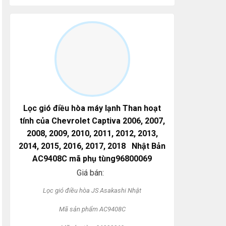
Lọc gió điều hòa máy lạnh Than hoạt
tính của Chevrolet Captiva 2006, 2007,
2008, 2009, 2010, 2011, 2012, 2013,
2014, 2015, 2016, 2017, 2018 Nhật Bản
AC9408C mã phụ tùng96800069
Giá bán:
L
ọc gi
ó đi
ều h
òa JS Asakashi Nh
ật
Mã s
ản phẩm AC9408C