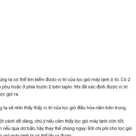
 ta có thể tìm kiếm được vị trí của lọc gió máy lạnh ô tô. Có 2
n phụ hoặc ở phía trước 2 bên taplo. Khi đã xác định được vị trí
ọc gió ra.
ta sẽ nhìn thấy thấy vị trí của lọc gió điều hòa nằm bên trong.
ột cách dễ dàng, chú ý nếu cảm thấy lọc gió máy lạnh còn tốt,
n nếu qua dơ bẩn, hãy thay thế chúng ngay. Bởi chi phí cho lọc gió
c gió máy lạnh là có thể lấy ra được.