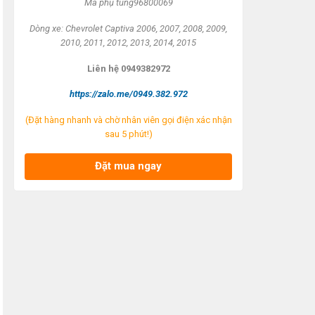
Mã ph
ụ t
ùng96800069
Dòng xe: Chevrolet Captiva 2006, 2007, 2008, 2009,
2010, 2011, 2012, 2013, 2014, 2015
Liên h
ệ 0949382972
https://zalo.me/0949.382.972
(Đặt hàng nhanh và chờ nhân viên gọi điện xác nhận
sau 5 phút!)
Đặt mua ngay