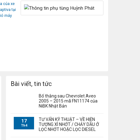
òa của xe
aptiva tại
gió máy
Bài viết, tin tức
Bố thắng sau Chevrolet Aveo
2005 – 2015 mã FN11174 của
NiBK Nhật Bản
TƯ VẤN KỸ THUẬT – VỀ HIỆN
17
TƯỢNG XÌ NHỚT / CHẢY DẦU Ở
Th4
LỌC NHỚT HOẶC LỌC DIESEL