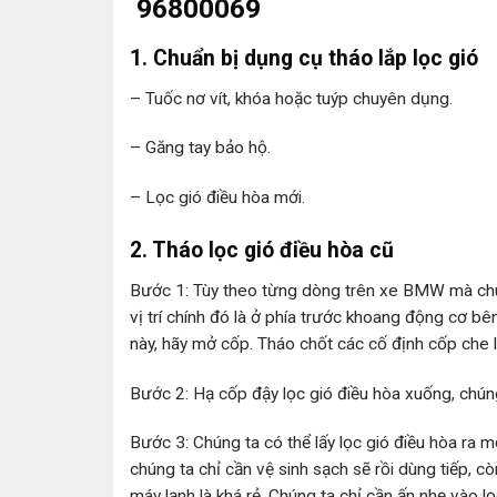
96800069
1. Chuẩn bị dụng cụ tháo lắp lọc gió
– Tuốc nơ vít, khóa hoặc tuýp chuyên dụng.
– Găng tay bảo hộ.
– Lọc gió điều hòa mới.
2. Tháo lọc gió điều hòa cũ
Bước 1: Tùy theo từng dòng trên xe BMW mà chúng
vị trí chính đó là ở phía trước khoang động cơ bê
này, hãy mở cốp. Tháo chốt các cố định cốp che l
Bước 2: Hạ cốp đậy lọc gió điều hòa xuống, chúng 
Bước 3: Chúng ta có thể lấy lọc gió điều hòa ra m
chúng ta chỉ cần vệ sinh sạch sẽ rồi dùng tiếp, cò
máy lạnh là khá rẻ. Chúng ta chỉ cần ấn nhẹ vào lọ