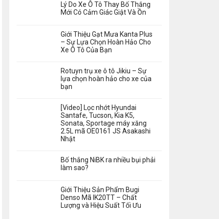
Lý Do Xe Ô Tô Thay Bố Thắng
Mới Có Cảm Giác Giật Và Ồn
Giới Thiệu Gạt Mưa Kanta Plus
– Sự Lựa Chọn Hoàn Hảo Cho
Xe Ô Tô Của Bạn
Rotuyn trụ xe ô tô Jikiu – Sự
lựa chọn hoàn hảo cho xe của
bạn
[Video] Lọc nhớt Hyundai
Santafe, Tucson, Kia K5,
Sonata, Sportage máy xăng
2.5L mã OE0161 JS Asakashi
Nhật
Bố thắng NiBK ra nhiều bụi phải
làm sao?
Giới Thiệu Sản Phẩm Bugi
Denso Mã IK20TT – Chất
Lượng và Hiệu Suất Tối Ưu