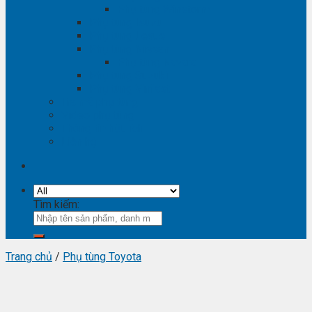
Phụ tùng Winstorm
Phụ tùng Isuzu
Phụ tùng Lexus
Phụ tùng Nissan
Phụ tùng Navara
Phụ tùng Suzuki
Phụ tùng Vinfast
Tra mã phụ tùng
Video phụ tùng
Thông tin hữu ích
Liên hệ
Tìm kiếm:
Trang chủ
/
Phụ tùng Toyota