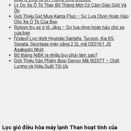
Lý Do Xe Ô Tô Thay Bố Thắng Mới Có Cảm Giác Giật Và
Ồn
Giới Thiệu Gạt Mưa Kanta Plus – Sự Lựa Chọn Hoàn Hảo
Cho Xe Ô Tô Của Bạn
Rotuyn trụ xe ô tô Jikiu – Sự lựa chọn hoàn hảo cho xe
của bạn
[Video] Lọc nhớt Hyundai Santafe, Tucson, Kia K5,
Sonata, Sportage máy xăng 2.5L mã OE0161 JS
Asakashi Nhật
Bố thắng NiBK ra nhiều bụi phải làm sao?
Giới Thiệu Sản Phẩm Bugi Denso Mã IK20TT – Chất
Lượng và Hiệu Suất Tối Ưu
Lọc gió điều hòa máy lạnh Than hoạt tính của