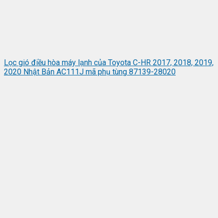
Lọc gió điều hòa máy lạnh của Toyota C-HR 2017, 2018, 2019,
2020 Nhật Bản AC111J mã phụ tùng 87139-28020