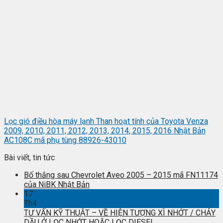
Lọc gió điều hòa máy lạnh Than hoạt tính của Toyota Venza
2009, 2010, 2011, 2012, 2013, 2014, 2015, 2016 Nhật Bản
AC108C mã phụ tùng 88926-43010
Bài viết, tin tức
Bố thắng sau Chevrolet Aveo 2005 – 2015 mã FN11174
của NiBK Nhật Bản
17
Th4
TƯ VẤN KỸ THUẬT – VỀ HIỆN TƯỢNG XÌ NHỚT / CHẢY
DẦU Ở LỌC NHỚT HOẶC LỌC DIESEL