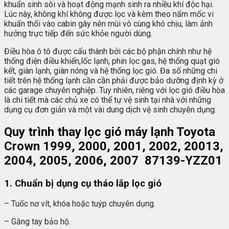
khuẩn sinh sôi và hoạt động mạnh sinh ra nhiều khí độc hại.
Lúc này, không khí không được lọc và kèm theo nấm mốc vi
khuẩn thổi vào cabin gây nên mùi vô cùng khó chịu, làm ảnh
hưởng trực tiếp đến sức khỏe người dùng.
Điều hòa ô tô được cấu thành bởi các bộ phận chính như hệ
thống điện điều khiển,lốc lạnh, phin lọc gas, hệ thống quạt gió
kết, giàn lạnh, giàn nóng và hệ thống lọc gió. Đa số những chi
tiết trên hệ thống lạnh cần cần phải được bảo dưỡng định kỳ ở
các garage chuyên nghiệp. Tuy nhiên, riêng với lọc gió điều hòa
là chi tiết mà các chủ xe có thể tự vệ sinh tại nhà với những
dụng cụ đơn giản và một vài dung dịch vệ sinh chuyên dụng.
Quy trình thay lọc gió máy lạnh Toyota
Crown 1999, 2000, 2001, 2002, 20013,
2004, 2005, 2006, 2007 87139-YZZ01
1. Chuẩn bị dụng cụ tháo lắp lọc gió
– Tuốc nơ vít, khóa hoặc tuýp chuyên dụng.
– Găng tay bảo hộ.