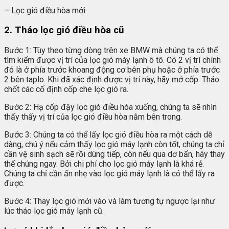
– Lọc gió điều hòa mới.
2. Tháo lọc gió điều hòa cũ
Bước 1: Tùy theo từng dòng trên xe BMW mà chúng ta có thể
tìm kiếm được vị trí của lọc gió máy lạnh ô tô. Có 2 vị trí chính
đó là ở phía trước khoang động cơ bên phụ hoặc ở phía trước
2 bên taplo. Khi đã xác định được vị trí này, hãy mở cốp. Tháo
chốt các cố định cốp che lọc gió ra.
Bước 2: Hạ cốp đậy lọc gió điều hòa xuống, chúng ta sẽ nhìn
thấy thấy vị trí của lọc gió điều hòa nằm bên trong.
Bước 3: Chúng ta có thể lấy lọc gió điều hòa ra một cách dễ
dàng, chú ý nếu cảm thấy lọc gió máy lạnh còn tốt, chúng ta chỉ
cần vệ sinh sạch sẽ rồi dùng tiếp, còn nếu qua dơ bẩn, hãy thay
thế chúng ngay. Bởi chi phí cho lọc gió máy lạnh là khá rẻ.
Chúng ta chỉ cần ấn nhẹ vào lọc gió máy lạnh là có thể lấy ra
được.
Bước 4: Thay lọc gió mới vào và làm tương tự ngược lại như
lúc tháo lọc gió máy lạnh cũ.