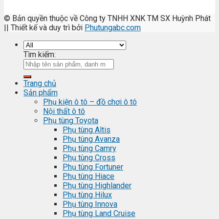
© Bản quyền thuộc về Công ty TNHH XNK TM SX Huỳnh Phát
|| Thiết kế và duy trì bởi
Phutungabc.com
Tìm kiếm:
Trang chủ
Sản phẩm
Phụ kiện ô tô – đồ chơi ô tô
Nội thất ô tô
Phụ tùng Toyota
Phụ tùng Altis
Phụ tùng Avanza
Phụ tùng Camry
Phụ tùng Cross
Phụ tùng Fortuner
Phụ tùng Hiace
Phụ tùng Highlander
Phụ tùng Hilux
Phụ tùng Innova
Phụ tùng Land Cruise