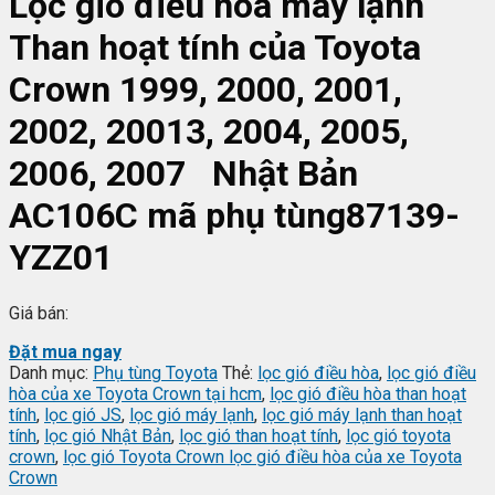
Lọc gió điều hòa máy lạnh
Than hoạt tính của Toyota
Crown 1999, 2000, 2001,
2002, 20013, 2004, 2005,
2006, 2007 Nhật Bản
AC106C mã phụ tùng87139-
YZZ01
Giá bán:
Đặt mua ngay
Danh mục:
Phụ tùng Toyota
Thẻ:
lọc gió điều hòa
,
lọc gió điều
hòa của xe Toyota Crown tại hcm
,
lọc gió điều hòa than hoạt
tính
,
lọc gió JS
,
lọc gió máy lạnh
,
lọc gió máy lạnh than hoạt
tính
,
lọc gió Nhật Bản
,
lọc gió than hoạt tính
,
lọc gió toyota
crown
,
lọc gió Toyota Crown lọc gió điều hòa của xe Toyota
Crown