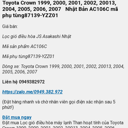
Toyota Crown 1999, 2000, 2001, 2002, 20013,
2004, 2005, 2006, 2007 Nhật Bản AC106C mã
phụ tùng87139-YZZ01
Giá bán:
L
ọc gi
ó đi
ều h
òa JS Asakashi Nh
ật
Mã s
ản phẩm AC106C
Mã ph
ụ t
ùng87139-YZZ01
Dòng xe: Toyota Crown 1999, 2000, 2001, 2002, 20013, 2004,
2005, 2006, 2007
Liên h
ệ 0949382972
https://zalo.me/0949.382.972
(Đặt hàng nhanh và chờ nhân viên gọi điện xác nhận sau 5
phút!)
Đặt mua ngay
Đặt mua Lọc gió điều hòa máy lạnh Than hoạt tính của Toyota