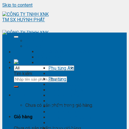
Skip to content
Trang chủ
Sản phẩm
Phụ kiện ô tô - đồ chơi ô tô
Nội thất ô tô
Phụ tùng Toyota
Phụ tùng Altis
Tìm kiếm:
Phụ tùng Avanza
Phụ tùng Camry
Phụ tùng Cross
Phụ tùng Fortuner
Giỏ hàng
Phụ tùng Hiace
Phụ tùng Highlander
Chưa có sản phẩm trong giỏ hàng.
Phụ tùng Hilux
Phụ tùng Innova
Giỏ hàng
Phụ tùng Land Cruise
Phụ tùng Prado
Phụ tùng Raizer
Chưa có sản phẩm trong giỏ hàng.