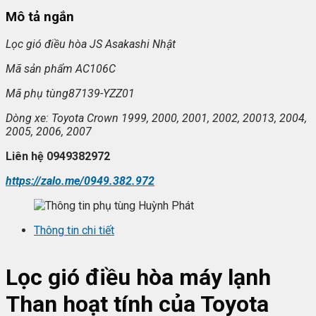
Mô tả ngắn
L
ọc gi
ó đi
ều h
òa JS Asakashi Nh
ật
Mã s
ản phẩm AC106C
Mã ph
ụ t
ùng87139-YZZ01
Dòng xe: Toyota Crown 1999, 2000, 2001, 2002, 20013, 2004,
2005, 2006, 2007
Liên h
ệ 0949382972
https://zalo.me/0949.382.972
Thông tin chi tiết
Lọc gió điều hòa máy lạnh
Than ho
ạt tính
của Toyota