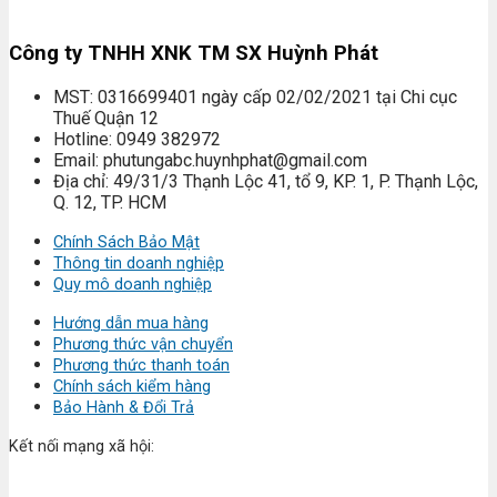
Công ty TNHH XNK TM SX Huỳnh Phát
MST: 0316699401 ngày cấp 02/02/2021 tại Chi cục
Thuế Quận 12
Hotline: 0949 382972
Email: phutungabc.huynhphat@gmail.com
Địa chỉ: 49/31/3 Thạnh Lộc 41, tổ 9, KP. 1, P. Thạnh Lộc,
Q. 12, TP. HCM
Chính Sách Bảo Mật
Thông tin doanh nghiệp
Quy mô doanh nghiệp
Hướng dẫn mua hàng
Phương thức vận chuyển
Phương thức thanh toán
Chính sách kiểm hàng
Bảo Hành & Đổi Trả
Kết nối mạng xã hội: