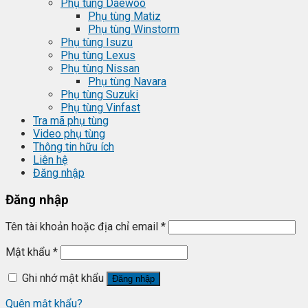
Phụ tùng Daewoo
Phụ tùng Matiz
Phụ tùng Winstorm
Phụ tùng Isuzu
Phụ tùng Lexus
Phụ tùng Nissan
Phụ tùng Navara
Phụ tùng Suzuki
Phụ tùng Vinfast
Tra mã phụ tùng
Video phụ tùng
Thông tin hữu ích
Liên hệ
Đăng nhập
Đăng nhập
Tên tài khoản hoặc địa chỉ email
*
Mật khẩu
*
Ghi nhớ mật khẩu
Đăng nhập
Quên mật khẩu?