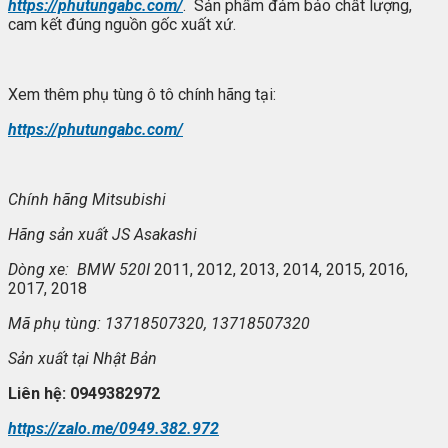
https://phutungabc.com/
. Sản phẩm đảm bảo chất lượng,
cam kết đúng nguồn gốc xuất xứ.
Xem thêm phụ tùng ô tô chính hãng tại:
https://phutungabc.com/
Chính hãng Mitsubishi
Hãng s
ản xuất
JS Asakashi
Dòng xe: BMW 520I
2011, 2012, 2013, 2014, 2015, 2016,
2017, 2018
Mã ph
ụ t
ùng: 13718507320, 13718507320
S
ản xuất tại
Nhật Bản
Liên h
ệ: 0949382972
https://zalo.me/0949.382.972