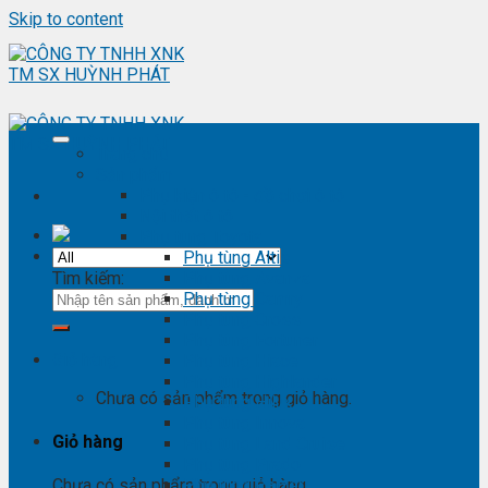
Skip to content
Trang chủ
Sản phẩm
Phụ kiện ô tô - đồ chơi ô tô
Nội thất ô tô
Phụ tùng Toyota
Phụ tùng Altis
Tìm kiếm:
Phụ tùng Avanza
Phụ tùng Camry
Phụ tùng Cross
Phụ tùng Fortuner
Giỏ hàng
Phụ tùng Hiace
Phụ tùng Highlander
Chưa có sản phẩm trong giỏ hàng.
Phụ tùng Hilux
Phụ tùng Innova
Giỏ hàng
Phụ tùng Land Cruise
Phụ tùng Prado
Phụ tùng Raizer
Chưa có sản phẩm trong giỏ hàng.