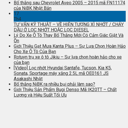
Bố thắng sau Chevrolet Aveo 2005 – 2015 mã FN11174
của NiBK Nhật Bản
17
Th4
TƯ VẤN KỸ THUẬT – VỀ HIỆN TƯỢNG XÌ NHỚT / CHẢY
DẦU Ở LỌC NHỚT HOẶC LỌC DIESEL
Lý Do Xe Ô Tô Thay Bố Thắng Mới Có Cảm Giác Giật Và
Ồn
Giới Thiệu Gạt Mưa Kanta Plus – Sự Lựa Chọn Hoàn Hảo
Cho Xe Ô Tô Của Bạn
Rotuyn trụ xe ô tô Jikiu – Sự lựa chọn hoàn hảo cho xe
của bạn
[Video] Lọc nhớt Hyundai Santafe, Tucson, Kia K5,
Sonata, Sportage máy xăng 2.5L mã OE0161 JS
Asakashi Nhật
Bố thắng NiBK ra nhiều bụi phải làm sao?
Giới Thiệu Sản Phẩm Bugi Denso Mã IK20TT – Chất
Lượng và Hiệu Suất Tối Ưu