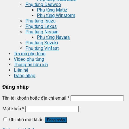
Phụ tùng Daewoo
Phụ tùng Matiz
Phụ tùng Winstorm
Phụ tùng Isuzu
Phụ tùng Lexus
Phụ tùng Nissan
Phụ tùng Navara
Phụ tùng Suzuki
Phụ tùng Vinfast
Tra mã phụ tùng
Video phụ tùng
Thông tin hữu ích
Liên hệ
Đăng nhập
Đăng nhập
Tên tài khoản hoặc địa chỉ email
*
Mật khẩu
*
Ghi nhớ mật khẩu
Đăng nhập