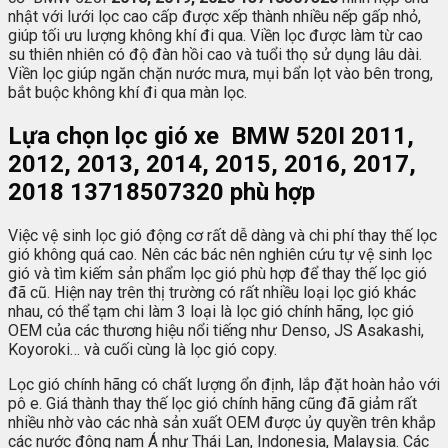
nhật với lưới lọc cao cấp được xếp thành nhiều nếp gấp nhỏ,
giúp tối ưu lượng không khí đi qua. Viền lọc được làm từ cao
su thiên nhiên có độ đàn hồi cao và tuổi thọ sử dụng lâu dài.
Viền lọc giúp ngăn chặn nước mưa, mụi bẩn lọt vào bên trong,
bắt buộc không khí đi qua màn lọc.
Lựa chọn lọc gió xe BMW 520I 2011,
2012, 2013, 2014, 2015, 2016, 2017,
2018 13718507320 phù hợp
Việc vệ sinh lọc gió động cơ rất dễ dàng và chi phí thay thế lọc
gió không quá cao. Nên các bác nên nghiên cứu tự vệ sinh lọc
gió và tìm kiếm sản phẩm lọc gió phù hợp để thay thế lọc gió
đã cũ. Hiện nay trên thị trường có rất nhiều loại lọc gió khác
nhau, có thể tạm chi làm 3 loại là lọc gió chính hãng, lọc gió
OEM của các thương hiệu nổi tiếng như Denso, JS Asakashi,
Koyoroki… và cuối cùng là lọc gió copy.
Lọc gió chính hãng có chất lượng ổn định, lắp đặt hoàn hảo với
pô e. Giá thành thay thế lọc gió chính hãng cũng đã giảm rất
nhiều nhờ vào các nhà sản xuất OEM được ủy quyền trên khắp
các nước đông nam Á như Thái Lan, Indonesia, Malaysia. Các