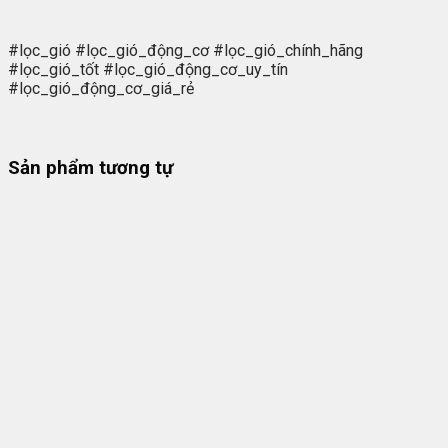
#lọc_gió #lọc_gió_động_cơ #lọc_gió_chính_hãng
#lọc_gió_tốt #lọc_gió_động_cơ_uy_tín
#lọc_gió_động_cơ_giá_rẻ
Sản phẩm tương tự