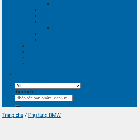
Phụ tùng Winstorm
Phụ tùng Isuzu
Phụ tùng Lexus
Phụ tùng Nissan
Phụ tùng Navara
Phụ tùng Suzuki
Phụ tùng Vinfast
Tra mã phụ tùng
Video phụ tùng
Thông tin hữu ích
Liên hệ
Tìm kiếm:
Trang chủ
/
Phụ tùng BMW