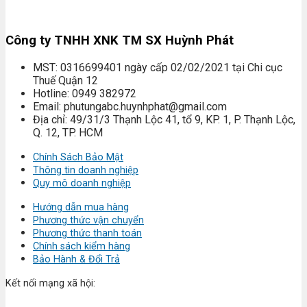
Công ty TNHH XNK TM SX Huỳnh Phát
MST: 0316699401 ngày cấp 02/02/2021 tại Chi cục
Thuế Quận 12
Hotline: 0949 382972
Email: phutungabc.huynhphat@gmail.com
Địa chỉ: 49/31/3 Thạnh Lộc 41, tổ 9, KP. 1, P. Thạnh Lộc,
Q. 12, TP. HCM
Chính Sách Bảo Mật
Thông tin doanh nghiệp
Quy mô doanh nghiệp
Hướng dẫn mua hàng
Phương thức vận chuyển
Phương thức thanh toán
Chính sách kiểm hàng
Bảo Hành & Đổi Trả
Kết nối mạng xã hội: