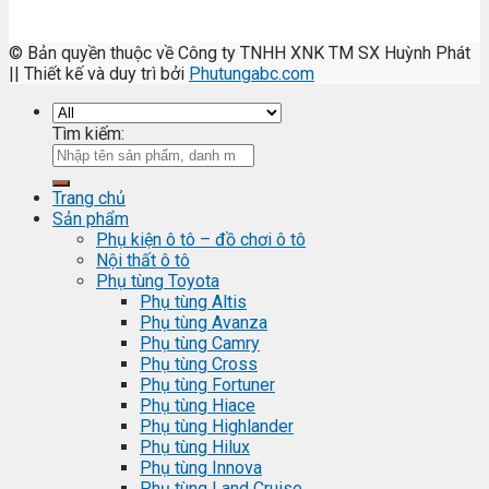
© Bản quyền thuộc về Công ty TNHH XNK TM SX Huỳnh Phát
|| Thiết kế và duy trì bởi
Phutungabc.com
Tìm kiếm:
Trang chủ
Sản phẩm
Phụ kiện ô tô – đồ chơi ô tô
Nội thất ô tô
Phụ tùng Toyota
Phụ tùng Altis
Phụ tùng Avanza
Phụ tùng Camry
Phụ tùng Cross
Phụ tùng Fortuner
Phụ tùng Hiace
Phụ tùng Highlander
Phụ tùng Hilux
Phụ tùng Innova
Phụ tùng Land Cruise