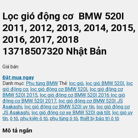
Lọc gió động cơ BMW 520I
2011, 2012, 2013, 2014, 2015,
2016, 2017, 2018
13718507320 Nhật Bản
Giá bán:
Đặt mua ngay
Danh mục:
Phụ tùng BMW
Thẻ:
lọc gió
,
lọc gió BMW 520I
,
lọc
gió động cơ
,
lọc gió động cơ BMW 520I
,
lọc gió động cơ
BMW 520I 2015
,
lọc gió động cơ BMW 520I 2016 lọc gió
động cơ BMW 520I 2017
,
lọc gió động cơ BMW 520I JS
Asakashi
,
lọc gió động cơ BMW 520I uy tín
,
lọc gió động cơ
JS Asakashi
,
lọc gió động cơ xe BMW 520I giá tốt
,
lọc gió uy
tín
,
ô tô
,
phụ kiện ô tô
,
phụ tùng ô tô
,
thiết bị bảo trì ô tô
Mô tả ngắn