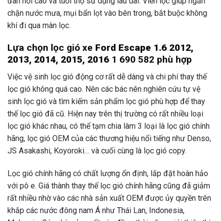
đàn hồi cao và tuổi thọ sử dụng lâu dài. Viền lọc giúp ngăn
chặn nước mưa, mụi bẩn lọt vào bên trong, bắt buộc không
khí đi qua màn lọc.
Lựa chọn lọc gió xe
Ford Escape 1.6 2012,
2013, 2014, 2015, 2016
1 690 582 phù hợp
Việc vệ sinh lọc gió động cơ rất dễ dàng và chi phí thay thế
lọc gió không quá cao. Nên các bác nên nghiên cứu tự vệ
sinh lọc gió và tìm kiếm sản phẩm lọc gió phù hợp để thay
thế lọc gió đã cũ. Hiện nay trên thị trường có rất nhiều loại
lọc gió khác nhau, có thể tạm chia làm 3 loại là lọc gió chính
hãng, lọc gió OEM của các thương hiệu nổi tiếng như Denso,
JS Asakashi, Koyoroki… và cuối cùng là lọc gió copy.
Lọc gió chính hãng có chất lượng ổn định, lắp đặt hoàn hảo
với pô e. Giá thành thay thế lọc gió chính hãng cũng đã giảm
rất nhiều nhờ vào các nhà sản xuất OEM được ủy quyền trên
khắp các nước đông nam Á như Thái Lan, Indonesia,