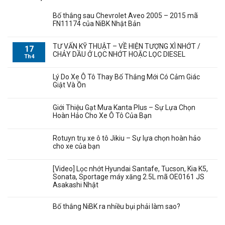
Bố thắng sau Chevrolet Aveo 2005 – 2015 mã
FN11174 của NiBK Nhật Bản
TƯ VẤN KỸ THUẬT – VỀ HIỆN TƯỢNG XÌ NHỚT /
17
CHẢY DẦU Ở LỌC NHỚT HOẶC LỌC DIESEL
Th4
Lý Do Xe Ô Tô Thay Bố Thắng Mới Có Cảm Giác
Giật Và Ồn
Giới Thiệu Gạt Mưa Kanta Plus – Sự Lựa Chọn
Hoàn Hảo Cho Xe Ô Tô Của Bạn
Rotuyn trụ xe ô tô Jikiu – Sự lựa chọn hoàn hảo
cho xe của bạn
[Video] Lọc nhớt Hyundai Santafe, Tucson, Kia K5,
Sonata, Sportage máy xăng 2.5L mã OE0161 JS
Asakashi Nhật
Bố thắng NiBK ra nhiều bụi phải làm sao?