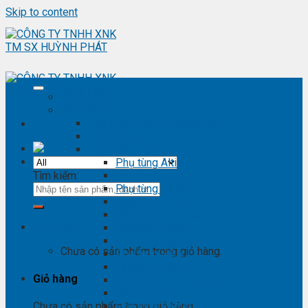
Skip to content
Trang chủ
Sản phẩm
Phụ kiện ô tô - đồ chơi ô tô
Nội thất ô tô
Phụ tùng Toyota
Phụ tùng Altis
Tìm kiếm:
Phụ tùng Avanza
Phụ tùng Camry
Phụ tùng Cross
Phụ tùng Fortuner
Giỏ hàng
Phụ tùng Hiace
Phụ tùng Highlander
Chưa có sản phẩm trong giỏ hàng.
Phụ tùng Hilux
Phụ tùng Innova
Giỏ hàng
Phụ tùng Land Cruise
Phụ tùng Prado
Phụ tùng Raizer
Chưa có sản phẩm trong giỏ hàng.