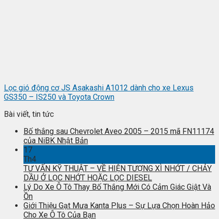
Lọc gió động cơ JS Asakashi A1012 dành cho xe Lexus
GS350 – IS250 và Toyota Crown
Bài viết, tin tức
Bố thắng sau Chevrolet Aveo 2005 – 2015 mã FN11174
của NiBK Nhật Bản
17
Th4
TƯ VẤN KỸ THUẬT – VỀ HIỆN TƯỢNG XÌ NHỚT / CHẢY
DẦU Ở LỌC NHỚT HOẶC LỌC DIESEL
Lý Do Xe Ô Tô Thay Bố Thắng Mới Có Cảm Giác Giật Và
Ồn
Giới Thiệu Gạt Mưa Kanta Plus – Sự Lựa Chọn Hoàn Hảo
Cho Xe Ô Tô Của Bạn