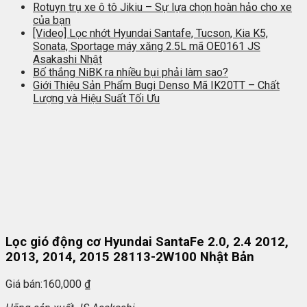
Rotuyn trụ xe ô tô Jikiu – Sự lựa chọn hoàn hảo cho xe
của bạn
[Video] Lọc nhớt Hyundai Santafe, Tucson, Kia K5,
Sonata, Sportage máy xăng 2.5L mã OE0161 JS
Asakashi Nhật
Bố thắng NiBK ra nhiều bụi phải làm sao?
Giới Thiệu Sản Phẩm Bugi Denso Mã IK20TT – Chất
Lượng và Hiệu Suất Tối Ưu
Lọc gió động cơ Hyundai SantaFe 2.0, 2.4 2012,
2013, 2014, 2015 28113-2W100 Nhật Bản
Giá bán:
160,000
₫