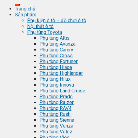
Trang chủ
Sản phẩm
Phụ kiện ô tô – đồ chơi ô tô
Nội thất ô tô
Phụ tùng Toyota
Phụ tùng Altis
Phụ tùng Avanza
Phụ tùng Camry
Phụ tùng Cross
Phụ tùng Fortuner
Phụ tùng Hiace
Phụ tùng Highlander
Phụ tùng Hilux
Phụ tùng Innova
Phụ tùng Land Cruise
Phụ tùng Prado
Phụ tùng Raizer
Phụ tùng RAV4
Phụ tùng Rush
Phụ tùng Sienna
Phụ tùng Venza
Phụ tùng Veloz
Phụ tùng Vios