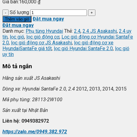
Giá bán:
160,000
₫
Số lượng
Đặt mua ngay
Thêm vào giỏ
Đặt mua ngay
Danh mục:
Phụ tùng Hyundai
Thẻ:
2.4
,
2.4 JS Asakashi
,
2.4 uy
tín
,
lọc gió
,
lọc gió động cơ
,
Lọc gió động cơ Hyundai SantaFe
2.0
,
lọc gió động cơ JS Asakashi
,
lọc gió động cơ xe
HyundaiSantaFe giá tốt
,
lọc gió Hyundai SantaFe 2.0
,
lọc gió
uy tín
Mô tả ngắn
Hãng sản xuất JS Asakashi
Dòng xe: Hyundai SantaFe 2.0, 2.4
2012, 2013, 2014, 2015
Mã phụ tùng: 28113-2W100
Sản xuất tại Nhật Bản
Liên hệ: 0949382972
https://zalo.me/0949.382.972