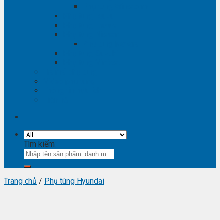
Phụ tùng Winstorm
Phụ tùng Isuzu
Phụ tùng Lexus
Phụ tùng Nissan
Phụ tùng Navara
Phụ tùng Suzuki
Phụ tùng Vinfast
Tra mã phụ tùng
Video phụ tùng
Thông tin hữu ích
Liên hệ
Tìm kiếm:
Trang chủ
/
Phụ tùng Hyundai