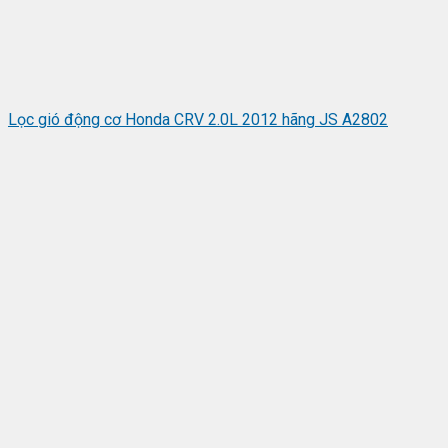
Lọc gió động cơ Honda CRV 2.0L 2012 hãng JS A2802