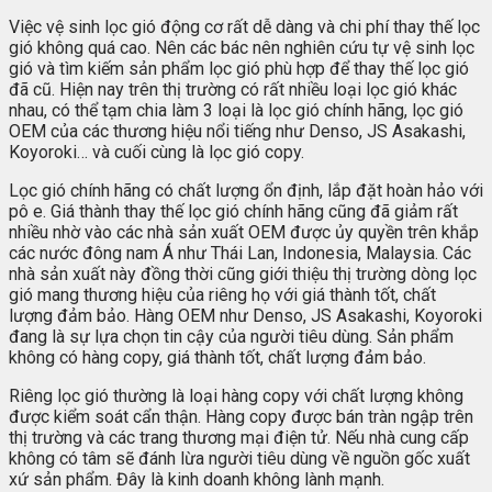
Việc vệ sinh lọc gió động cơ rất dễ dàng và chi phí thay thế lọc
gió không quá cao. Nên các bác nên nghiên cứu tự vệ sinh lọc
gió và tìm kiếm sản phẩm lọc gió phù hợp để thay thế lọc gió
đã cũ. Hiện nay trên thị trường có rất nhiều loại lọc gió khác
nhau, có thể tạm chia làm 3 loại là lọc gió chính hãng, lọc gió
OEM của các thương hiệu nổi tiếng như Denso, JS Asakashi,
Koyoroki… và cuối cùng là lọc gió copy.
Lọc gió chính hãng có chất lượng ổn định, lắp đặt hoàn hảo với
pô e. Giá thành thay thế lọc gió chính hãng cũng đã giảm rất
nhiều nhờ vào các nhà sản xuất OEM được ủy quyền trên khắp
các nước đông nam Á như Thái Lan, Indonesia, Malaysia. Các
nhà sản xuất này đồng thời cũng giới thiệu thị trường dòng lọc
gió mang thương hiệu của riêng họ với giá thành tốt, chất
lượng đảm bảo. Hàng OEM như Denso, JS Asakashi, Koyoroki
đang là sự lựa chọn tin cậy của người tiêu dùng. Sản phẩm
không có hàng copy, giá thành tốt, chất lượng đảm bảo.
Riêng lọc gió thường là loại hàng copy với chất lượng không
được kiểm soát cẩn thận. Hàng copy được bán tràn ngập trên
thị trường và các trang thương mại điện tử. Nếu nhà cung cấp
không có tâm sẽ đánh lừa người tiêu dùng về nguồn gốc xuất
xứ sản phẩm. Đây là kinh doanh không lành mạnh.