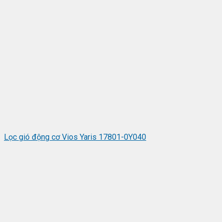
Lọc gió động cơ Vios Yaris 17801-0Y040