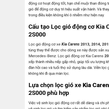
động cơ hoạt động tốt, hạn chế muội than đóng t
gió để động cơ duy trì hiệu suất vận hành. Và t
trong điều kiện không khí ô nhiễm như hiện nay.
Cấu tạo Lọc gió động cơ Kia 
2S000
Lọc gió động cơ xe
Kia Carens
2013, 2014, 201
tùng thay thế được cho dòng xe này được sản xuấ
Mercedes-Benz. Lọc gió động cơ Kia Carens
20
xếp thành nhiều nếp gấp nhỏ, giúp tối ưu lượng kh
đàn hồi cao và tuổi thọ sử dụng lâu dài. Viền lọ
không khí đi qua màn lọc.
Lựa chọn lọc gió xe
Kia Caren
2S000 phù hợp
Việc vệ sinh lọc gió động cơ rất dễ dàng và chi 
vệ sinh lọc gió và tìm kiếm sản phẩm lọc gió phù h