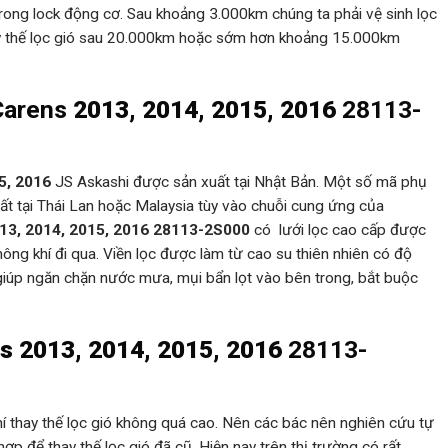
rong lock động cơ. Sau khoảng 3.000km chúng ta phải vệ sinh lọc
hay thế lọc gió sau 20.000km hoặc sớm hơn khoảng 15.000km
Carens
2013, 2014, 2015, 2016
28113-
5, 2016
JS Askashi được sản xuất tại Nhật Bản. Một số mã phụ
t tại Thái Lan hoặc Malaysia tùy vào chuỗi cung ứng của
13, 2014, 2015, 2016 28113-2S000
có lưới lọc cao cấp được
ông khí đi qua. Viền lọc được làm từ cao su thiên nhiên có độ
c giúp ngăn chặn nước mưa, mụi bẩn lọt vào bên trong, bắt buộc
s 2013, 2014, 2015, 2016
28113-
phí thay thế lọc gió không quá cao. Nên các bác nên nghiên cứu tự
ợp để thay thế lọc gió đã cũ. Hiện nay trên thị trường có rất