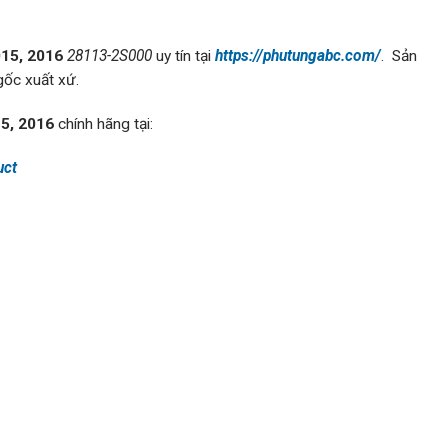
015, 2016
28113-2S000
uy tín tại
https://phutungabc.com/
. Sản
ốc xuất xứ.
15, 2016
chính hãng tại:
uct