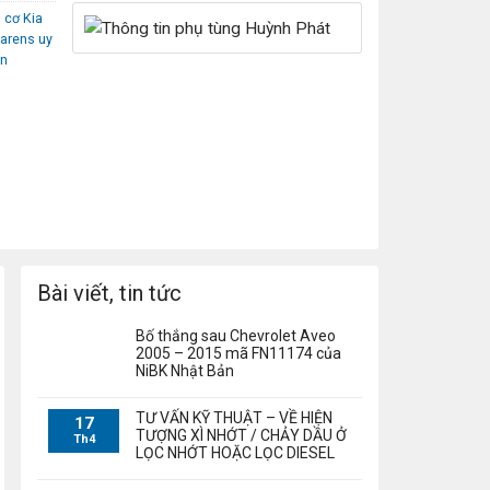
 cơ Kia
Carens uy
ín
Bài viết, tin tức
Bố thắng sau Chevrolet Aveo
2005 – 2015 mã FN11174 của
NiBK Nhật Bản
TƯ VẤN KỸ THUẬT – VỀ HIỆN
17
TƯỢNG XÌ NHỚT / CHẢY DẦU Ở
Th4
LỌC NHỚT HOẶC LỌC DIESEL