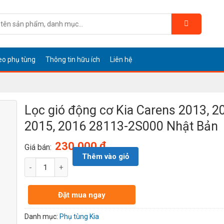
eo phụ tùng
Thông tin hữu ích
Liên hệ
Lọc gió động cơ Kia Carens 2013, 2
2015, 2016 28113-2S000 Nhật Bản
₫
230,000
Giá bán:
Thêm vào giỏ
Số lượng
Đặt mua ngay
Danh mục:
Phụ tùng Kia