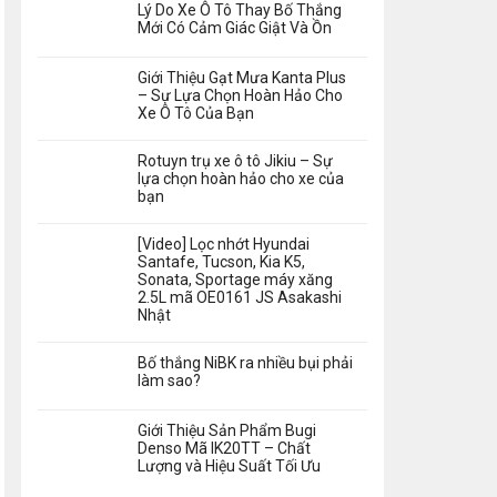
Lý Do Xe Ô Tô Thay Bố Thắng
Mới Có Cảm Giác Giật Và Ồn
Giới Thiệu Gạt Mưa Kanta Plus
– Sự Lựa Chọn Hoàn Hảo Cho
Xe Ô Tô Của Bạn
Rotuyn trụ xe ô tô Jikiu – Sự
lựa chọn hoàn hảo cho xe của
bạn
[Video] Lọc nhớt Hyundai
Santafe, Tucson, Kia K5,
Sonata, Sportage máy xăng
2.5L mã OE0161 JS Asakashi
Nhật
Bố thắng NiBK ra nhiều bụi phải
làm sao?
Giới Thiệu Sản Phẩm Bugi
Denso Mã IK20TT – Chất
Lượng và Hiệu Suất Tối Ưu