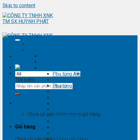
Skip to content
Trang chủ
Sản phẩm
Phụ kiện ô tô - đồ chơi ô tô
Nội thất ô tô
Phụ tùng Toyota
Phụ tùng Altis
Tìm kiếm:
Phụ tùng Avanza
Phụ tùng Camry
Phụ tùng Cross
Phụ tùng Fortuner
Giỏ hàng
Phụ tùng Hiace
Phụ tùng Highlander
Chưa có sản phẩm trong giỏ hàng.
Phụ tùng Hilux
Phụ tùng Innova
Giỏ hàng
Phụ tùng Land Cruise
Phụ tùng Prado
Phụ tùng Raizer
Chưa có sản phẩm trong giỏ hàng.