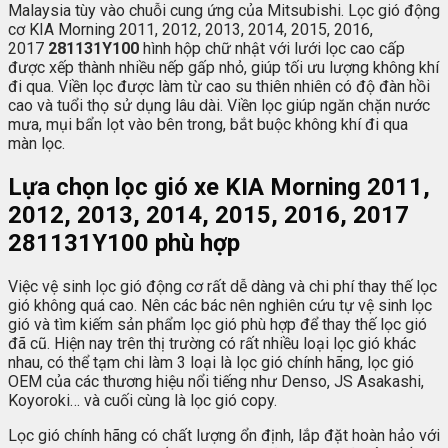
Malaysia tùy vào chuỗi cung ứng của Mitsubishi. Lọc gió động
cơ KIA Morning 2011, 2012, 2013, 2014, 2015, 2016,
2017
281131Y100
hình hộp chữ nhật với lưới lọc cao cấp
được xếp thành nhiều nếp gấp nhỏ, giúp tối ưu lượng không khí
đi qua. Viền lọc được làm từ cao su thiên nhiên có độ đàn hồi
cao và tuổi thọ sử dụng lâu dài. Viền lọc giúp ngăn chặn nước
mưa, mụi bẩn lọt vào bên trong, bắt buộc không khí đi qua
màn lọc.
Lựa chọn lọc gió xe KIA Morning 2011,
2012, 2013, 2014, 2015, 2016, 2017
281131Y100 phù hợp
Việc vệ sinh lọc gió động cơ rất dễ dàng và chi phí thay thế lọc
gió không quá cao. Nên các bác nên nghiên cứu tự vệ sinh lọc
gió và tìm kiếm sản phẩm lọc gió phù hợp để thay thế lọc gió
đã cũ. Hiện nay trên thị trường có rất nhiều loại lọc gió khác
nhau, có thể tạm chi làm 3 loại là lọc gió chính hãng, lọc gió
OEM của các thương hiệu nổi tiếng như Denso, JS Asakashi,
Koyoroki… và cuối cùng là lọc gió copy.
Lọc gió chính hãng có chất lượng ổn định, lắp đặt hoàn hảo với