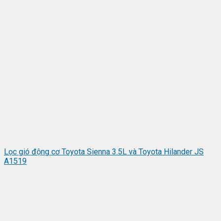
Lọc gió động cơ Toyota Sienna 3.5L và Toyota Hilander JS
A1519