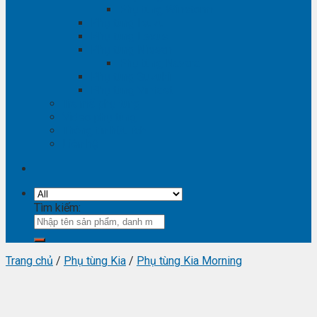
Phụ tùng Winstorm
Phụ tùng Isuzu
Phụ tùng Lexus
Phụ tùng Nissan
Phụ tùng Navara
Phụ tùng Suzuki
Phụ tùng Vinfast
Tra mã phụ tùng
Video phụ tùng
Thông tin hữu ích
Liên hệ
Tìm kiếm:
Trang chủ
/
Phụ tùng Kia
/
Phụ tùng Kia Morning