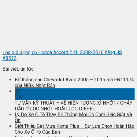
Lọc gió động cơ Honda Accord 2.4L 2008-2016 hãng JS
A8512
Bài viết, tin tức
Bố thắng sau Chevrolet Aveo 2005 – 2015 mã FN11174
của NiBK Nhật Bản
17
Th4
TƯ VẤN KỸ THUẬT – VỀ HIỆN TƯỢNG XÌ NHỚT / CHẢY
DẦU Ở LỌC NHỚT HOẶC LỌC DIESEL
Lý Do Xe Ô Tô Thay Bố Thắng Mới Có Cảm Giác Giật Và
Ồn
Giới Thiệu Gạt Mưa Kanta Plus – Sự Lựa Chọn Hoàn Hảo
Cho Xe Ô Tô Của Bạn