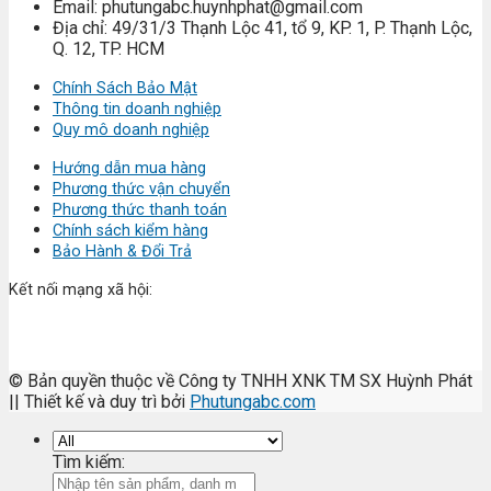
Email: phutungabc.huynhphat@gmail.com
Địa chỉ: 49/31/3 Thạnh Lộc 41, tổ 9, KP. 1, P. Thạnh Lộc,
Q. 12, TP. HCM
Chính Sách Bảo Mật
Thông tin doanh nghiệp
Quy mô doanh nghiệp
Hướng dẫn mua hàng
Phương thức vận chuyển
Phương thức thanh toán
Chính sách kiểm hàng
Bảo Hành & Đổi Trả
Kết nối mạng xã hội:
© Bản quyền thuộc về Công ty TNHH XNK TM SX Huỳnh Phát
|| Thiết kế và duy trì bởi
Phutungabc.com
Tìm kiếm: