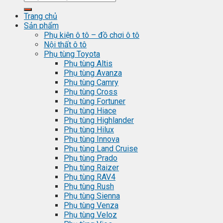
Trang chủ
Sản phẩm
Phụ kiện ô tô – đồ chơi ô tô
Nội thất ô tô
Phụ tùng Toyota
Phụ tùng Altis
Phụ tùng Avanza
Phụ tùng Camry
Phụ tùng Cross
Phụ tùng Fortuner
Phụ tùng Hiace
Phụ tùng Highlander
Phụ tùng Hilux
Phụ tùng Innova
Phụ tùng Land Cruise
Phụ tùng Prado
Phụ tùng Raizer
Phụ tùng RAV4
Phụ tùng Rush
Phụ tùng Sienna
Phụ tùng Venza
Phụ tùng Veloz