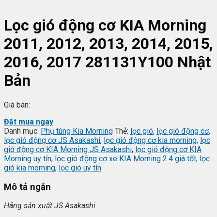
Lọc gió động cơ KIA Morning
2011, 2012, 2013, 2014, 2015,
2016, 2017 281131Y100 Nhật
Bản
Giá bán:
Đặt mua ngay
Danh mục:
Phụ tùng Kia Morning
Thẻ:
lọc gió
,
lọc gió động cơ
,
lọc gió động cơ JS Asakashi
,
lọc gió động cơ kia morning
,
lọc
gió động cơ KIA Morning JS Asakashi
,
lọc gió động cơ KIA
Morning uy tín
,
lọc gió động cơ xe KIA Morning 2.4 giá tốt
,
lọc
gió kia morning
,
lọc gió uy tín
Mô tả ngắn
Hãng s
ản xuất
JS Asakashi