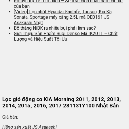
Rotuyn trụ xe ô tô Jikiu – Sự lựa chọn hoàn hảo cho xe
của bạn
[Video] Lọc nhớt Hyundai Santafe, Tucson, Kia K5,
Sonata, Sportage máy xăng 2.5L mã OE0161 JS
Asakashi Nhật
Bố thắng NiBK ra nhiều bụi phải làm sao?
Giới Thiệu Sản Phẩm Bugi Denso Mã IK20TT – Chất
Lượng và Hiệu Suất Tối Ưu
Lọc gió động cơ KIA Morning 2011, 2012, 2013,
2014, 2015, 2016, 2017 281131Y100 Nhật Bản
Giá bán:
Hãng s
ản xuất
JS Asakashi