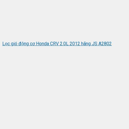
Lọc gió động cơ Honda CRV 2.0L 2012 hãng JS A2802