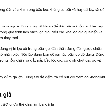
ng đặt vừa khít trong bầu lọc, không có bắt vít hay cài lẫy, rất dễ
ơi ra ngoài. Dùng máy xịt khí áp để đẩy bụi ra khỏi các khe xếp
ong quá trình làm sạch lọc gió. Nếu các khe lọc gió quá bẩn và
ên thay mới.
o đúng vị trí lọc cũ trong bầu lọc. Cẩn thận đừng để ngược chiều
khó nhận biết. Nếu lắp đúng bạn sẽ cài nắp bầu lọc dễ dàng. Dùng
 trong hộp chứa và đậy nắp bầu lọc gió, cố định chốt gài, ốc vít
áy đệm ga lớn. Dùng tay để kiểm tra cổ hút gió xem có không khí
t giả
 trường. Có thể chia làm ba loại là: