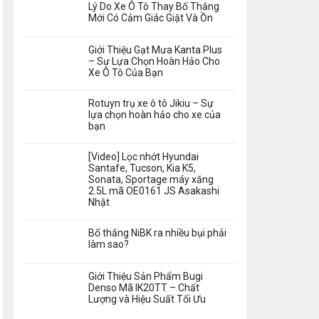
Lý Do Xe Ô Tô Thay Bố Thắng
Mới Có Cảm Giác Giật Và Ồn
Giới Thiệu Gạt Mưa Kanta Plus
– Sự Lựa Chọn Hoàn Hảo Cho
Xe Ô Tô Của Bạn
Rotuyn trụ xe ô tô Jikiu – Sự
lựa chọn hoàn hảo cho xe của
bạn
[Video] Lọc nhớt Hyundai
Santafe, Tucson, Kia K5,
Sonata, Sportage máy xăng
2.5L mã OE0161 JS Asakashi
Nhật
Bố thắng NiBK ra nhiều bụi phải
làm sao?
Giới Thiệu Sản Phẩm Bugi
Denso Mã IK20TT – Chất
Lượng và Hiệu Suất Tối Ưu