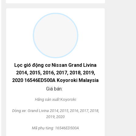
Lọc gió động cơ Nissan Grand Livina
2014, 2015, 2016, 2017, 2018, 2019,
2020 16546ED500A Koyoroki Malaysia
Giá bán:
Hãng s
ản xuất
Koyoroki
Dòng xe: Grand Livina 2014, 2015, 2016, 2017, 2018,
2019, 2020
Mã ph
ụ t
ùng: 16546ED500A