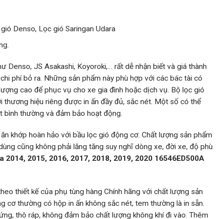
gió Denso, Lọc gió Saringan Udara
ng.
hư Denso, JS Asakashi, Koyoroki,… rất dễ nhận biết và giá thành
chi phí bỏ ra. Những sản phẩm này phù hợp với các bác tài có
ất lượng cao để phục vụ cho xe gia đình hoặc dịch vụ. Bộ lọc gió
i thương hiệu riêng được in ấn đầy đủ, sắc nét. Một số có thể
ặt bình thường và đảm bảo hoạt động.
, ăn khớp hoàn hảo với bầu lọc gió động cơ. Chất lượng sản phẩm
 dùng cũng không phải lăng tăng suy nghĩ dòng xe, đời xe, độ phù
a 2014, 2015, 2016, 2017, 2018, 2019, 2020
16546ED500A
 theo thiết kế của phụ tùng hàng Chính hãng với chất lượng sản
 cơ thường có hộp in ấn không sắc nét, tem thường là in sẵn.
 cứng, thô ráp, không đảm bảo chất lượng không khí đi vào. Thêm