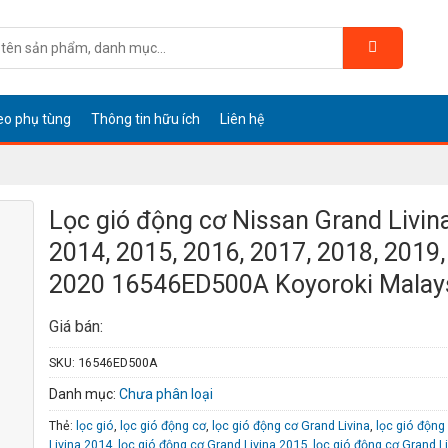
eo phụ tùng
Thông tin hữu ích
Liên hệ
Lọc gió động cơ Nissan Grand Livin
2014, 2015, 2016, 2017, 2018, 2019,
2020 16546ED500A Koyoroki Malay
Giá bán:
SKU:
16546ED500A
Danh mục:
Chưa phân loại
Thẻ:
lọc gió
,
lọc gió động cơ
,
lọc gió động cơ Grand Livina
,
lọc gió động
Livina 2014
,
lọc gió động cơ Grand Livina 2015
,
lọc gió động cơ Grand L