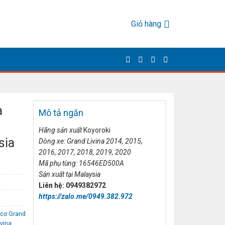
Giỏ hàng
a
Mô tả ngắn
Hãng s
ản xuất
Koyoroki
sia
Dòng xe: Grand Livina 2014, 2015,
2016, 2017, 2018, 2019, 2020
Mã ph
ụ t
ùng: 16546ED500A
S
ản xuất tại
Malaysia
Liên h
ệ: 0949382972
https://zalo.me/0949.382.972
 cơ Grand
ivina