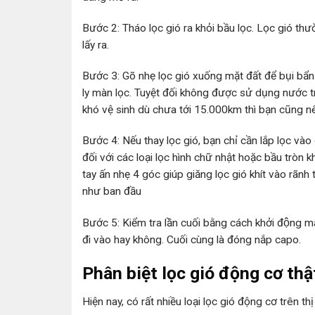
Bước 2: Tháo lọc gió ra khỏi bầu lọc. Lọc gió thườ
lấy ra.
Bước 3: Gõ nhẹ lọc gió xuống mặt đất để bụi bẩn r
ly màn lọc. Tuyệt đối không được sử dụng nước tr
khó vệ sinh dù chưa tới 15.000km thì bạn cũng n
Bước 4: Nếu thay lọc gió, bạn chỉ cần lắp lọc và
đối với các loại lọc hình chữ nhật hoặc bầu tròn 
tay ấn nhẹ 4 góc giúp giăng lọc gió khít vào rãnh
như ban đầu
Bước 5: Kiểm tra lầ̀n cuối bằng cách khởi động m
đi vào hay không. Cuối cùng là đóng nắp capo.
Phân biệt lọc gió động cơ thậ
Hiện nay, có rất nhiều loại lọc gió động cơ trên thị