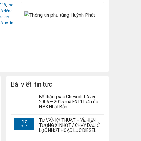
2018
,
lọc
ió động
ng cơ
ió uy tín
Bài viết, tin tức
Bố thắng sau Chevrolet Aveo
2005 – 2015 mã FN11174 của
NiBK Nhật Bản
TƯ VẤN KỸ THUẬT – VỀ HIỆN
17
TƯỢNG XÌ NHỚT / CHẢY DẦU Ở
Th4
LỌC NHỚT HOẶC LỌC DIESEL