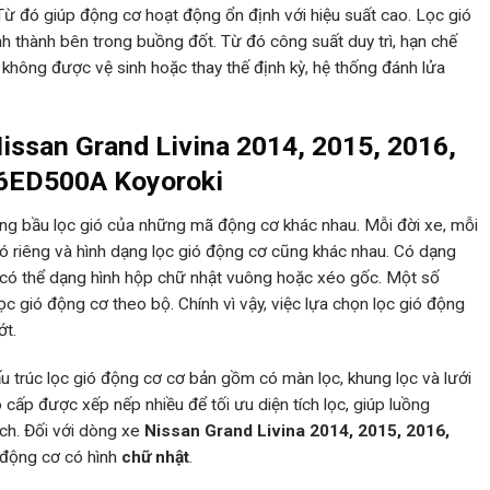
 Từ đó giúp động cơ hoạt động ổn định với hiệu suất cao. Lọc gió
h thành bên trong buồng đốt. Từ đó công suất duy trì, hạn chế
không được vệ sinh hoặc thay thế định kỳ, hệ thống đánh lửa
Nissan Grand Livina 2014, 2015, 2016,
46ED500A Koyoroki
ừng bầu lọc gió của những mã động cơ khác nhau. Mỗi đời xe, mỗi
ió riêng và hình dạng lọc gió động cơ cũng khác nhau. Có dạng
g có thể dạng hình hộp chữ nhật vuông hoặc xéo gốc. Một số
c gió động cơ theo bộ. Chính vì vậy, việc lựa chọn lọc gió động
ớt.
 cấu trúc lọc gió động cơ cơ bản gồm có màn lọc, khung lọc và lưới
 cấp được xếp nếp nhiều để tối ưu diện tích lọc, giúp luồng
ch. Đối với dòng xe
Nissan Grand Livina
2014, 2015, 2016,
ó động cơ có hình
chữ nhật
.