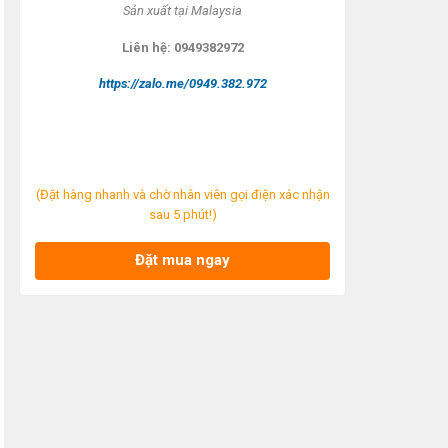
S
ản xuất tại
Malaysia
Liên h
ệ: 0949382972
https://zalo.me/0949.382.972
(Đặt hàng nhanh và chờ nhân viên gọi điện xác nhận
sau 5 phút!)
Đặt mua ngay