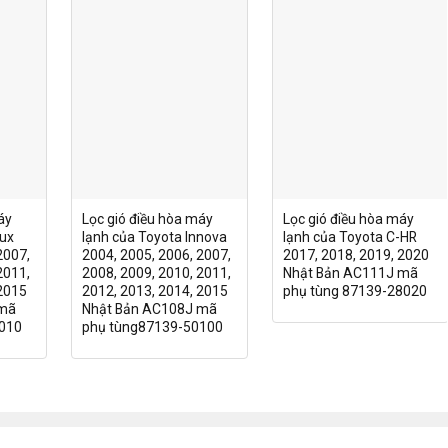
áy
Lọc gió điều hòa máy
Lọc gió điều hòa máy
lux
lạnh của Toyota Innova
lạnh của Toyota C-HR
2007,
2004, 2005, 2006, 2007,
2017, 2018, 2019, 2020
2011,
2008, 2009, 2010, 2011,
Nhật Bản AC111J mã
 2015
2012, 2013, 2014, 2015
phụ tùng 87139-28020
 mã
Nhật Bản AC108J mã
010
phụ tùng87139-50100