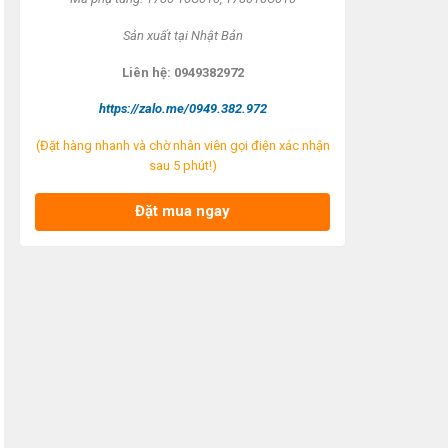
S
ản xuất tại
Nhật Bản
Liên h
ệ: 0949382972
https://zalo.me/0949.382.972
(Đặt hàng nhanh và chờ nhân viên gọi điện xác nhận
sau 5 phút!)
Đặt mua ngay