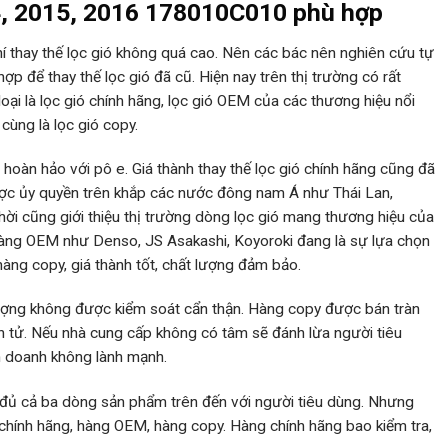
4, 2015, 2016 178010C010 phù hợp
phí thay thế lọc gió không quá cao. Nên các bác nên nghiên cứu tự
ợp để thay thế lọc gió đã cũ. Hiện nay trên thị trường có rất
 loại là lọc gió chính hãng, lọc gió OEM của các thương hiệu nổi
cùng là lọc gió copy.
 hoàn hảo với pô e. Giá thành thay thế lọc gió chính hãng cũng đã
ợc ủy quyền trên khắp các nước đông nam Á như Thái Lan,
hời cũng giới thiệu thị trường dòng lọc gió mang thương hiệu của
 Hàng OEM như Denso, JS Asakashi, Koyoroki đang là sự lựa chọn
àng copy, giá thành tốt, chất lượng đảm bảo.
 lượng không được kiểm soát cẩn thận. Hàng copy được bán tràn
ện tử. Nếu nhà cung cấp không có tâm sẽ đánh lừa người tiêu
h doanh không lành mạnh.
đủ cả ba dòng sản phẩm trên đến với người tiêu dùng. Nhưng
 chính hãng, hàng OEM, hàng copy. Hàng chính hãng bao kiểm tra,