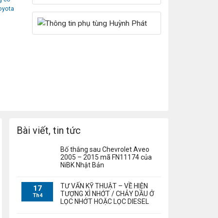
Toyota
Bài viết, tin tức
Bố thắng sau Chevrolet Aveo
2005 – 2015 mã FN11174 của
NiBK Nhật Bản
TƯ VẤN KỸ THUẬT – VỀ HIỆN
17
TƯỢNG XÌ NHỚT / CHẢY DẦU Ở
Th4
LỌC NHỚT HOẶC LỌC DIESEL