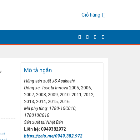
Giỏ hàng
,
Mô tả ngắn
Hãng s
ản xuất
JS Asakashi
Dòng xe: Toyota Innova
2005, 2006,
2007, 2008, 2009, 2010, 2011, 2012,
2013, 2014, 2015, 2016
Mã ph
ụ t
ùng: 1780-10C010,
178010C010
S
ản xuất tại
Nhật Bản
Liên h
ệ: 0949382972
 cơ
https://zalo.me/0949.382.972
g cơ