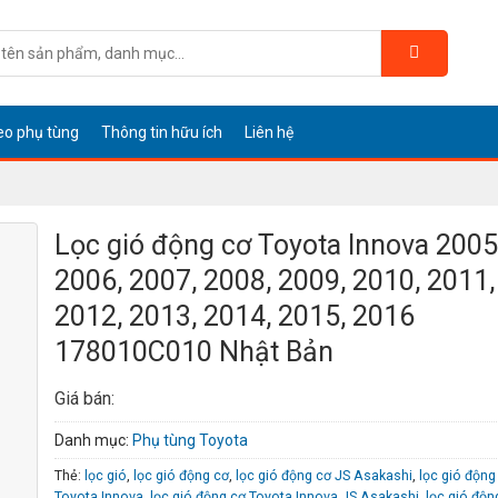
eo phụ tùng
Thông tin hữu ích
Liên hệ
Lọc gió động cơ Toyota Innova 2005
2006, 2007, 2008, 2009, 2010, 2011,
2012, 2013, 2014, 2015, 2016
178010C010 Nhật Bản
Giá bán:
Danh mục:
Phụ tùng Toyota
Thẻ:
lọc gió
,
lọc gió động cơ
,
lọc gió động cơ JS Asakashi
,
lọc gió động
Toyota Innova
,
lọc gió động cơ Toyota Innova JS Asakashi
,
lọc gió độn