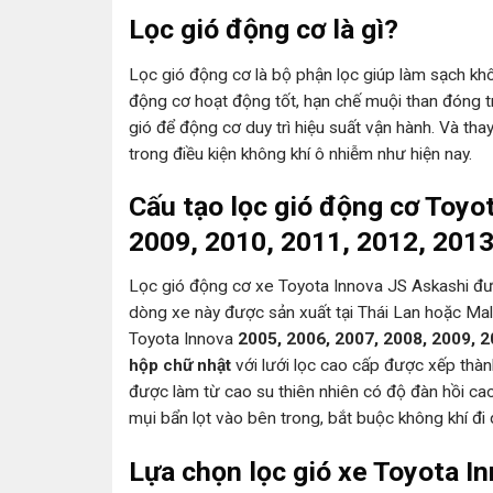
Lọc gió động cơ là gì?
Lọc gió động cơ là bộ phận lọc giúp làm sạch kh
động cơ hoạt động tốt, hạn chế muội than đóng t
gió để động cơ duy trì hiệu suất vận hành. Và t
trong điều kiện không khí ô nhiễm như hiện nay.
Cấu tạo lọc gió động cơ Toyo
2009, 2010, 2011, 2012, 201
Lọc gió động cơ xe Toyota Innova JS Askashi đư
dòng xe này được sản xuất tại Thái Lan hoặc Mal
Toyota Innova
2005, 2006, 2007, 2008, 2009, 
h
ộp chữ nhật
với lưới lọc cao cấp được xếp thành
được làm từ cao su thiên nhiên có độ đàn hồi cao
mụi bẩn lọt vào bên trong, bắt buộc không khí đi
Lựa chọn lọc gió xe Toyota I