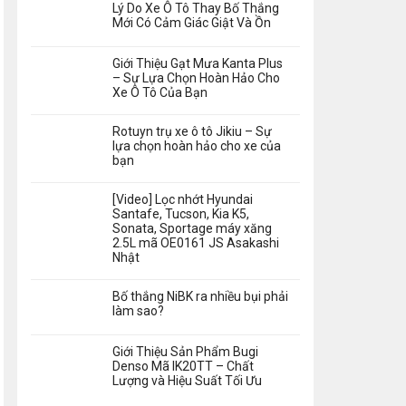
Lý Do Xe Ô Tô Thay Bố Thắng
Mới Có Cảm Giác Giật Và Ồn
Giới Thiệu Gạt Mưa Kanta Plus
– Sự Lựa Chọn Hoàn Hảo Cho
Xe Ô Tô Của Bạn
Rotuyn trụ xe ô tô Jikiu – Sự
lựa chọn hoàn hảo cho xe của
bạn
[Video] Lọc nhớt Hyundai
Santafe, Tucson, Kia K5,
Sonata, Sportage máy xăng
2.5L mã OE0161 JS Asakashi
Nhật
Bố thắng NiBK ra nhiều bụi phải
làm sao?
Giới Thiệu Sản Phẩm Bugi
Denso Mã IK20TT – Chất
Lượng và Hiệu Suất Tối Ưu