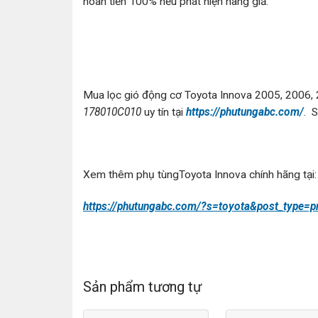
hoàn tiền 100% nếu phát hiện hàng giả.
Mua lọc gió động cơ Toyota Innova 2005, 2006,
178010C010
uy tín tại
https://phutungabc.com/
. 
Xem thêm phụ tùngToyota Innova chính hãng tại:
https://phutungabc.com/?s=toyota&post_type=p
Sản phẩm tương tự