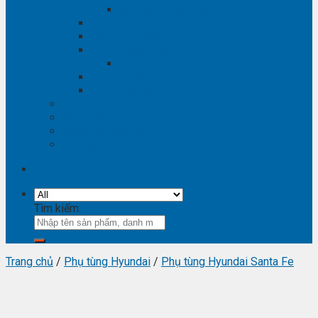
Phụ tùng Winstorm
Phụ tùng Isuzu
Phụ tùng Lexus
Phụ tùng Nissan
Phụ tùng Navara
Phụ tùng Suzuki
Phụ tùng Vinfast
Tra mã phụ tùng
Video phụ tùng
Thông tin hữu ích
Liên hệ
Tìm kiếm:
Trang chủ
/
Phụ tùng Hyundai
/
Phụ tùng Hyundai Santa Fe