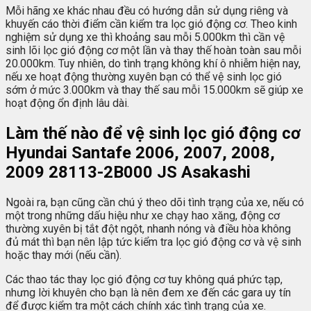
Mỗi hãng xe khác nhau đều có hướng dẫn sử dụng riêng và
khuyến cáo thời điểm cần kiểm tra lọc gió động cơ. Theo kinh
nghiệm sử dụng xe thì khoảng sau mỗi 5.000km thì cần vệ
sinh lõi lọc gió động cơ một lần và thay thế hoàn toàn sau mỗi
20.000km. Tuy nhiên, do tình trạng không khí ô nhiễm hiện nay,
nếu xe hoạt động thường xuyên bạn có thể vệ sinh lọc gió
sớm ở mức 3.000km và thay thế sau mỗi 15.000km sẽ giúp xe
hoạt động ổn định lâu dài.
Làm thế nào để vệ sinh lọc gió động cơ
Hyundai Santafe 2006, 2007, 2008,
2009 28113-2B000 JS Asakashi
Ngoài ra, bạn cũng cần chú ý theo dõi tình trạng của xe, nếu có
một trong những dấu hiệu như xe chạy hao xăng, động cơ
thường xuyên bị tắt đột ngột, nhanh nóng và điều hòa không
đủ mát thì bạn nên lập tức kiểm tra lọc gió động cơ và vệ sinh
hoặc thay mới (nếu cần).
Các thao tác thay lọc gió động cơ tuy không quá phức tạp,
nhưng lời khuyên cho bạn là nên đem xe đến các gara uy tín
để được kiểm tra một cách chính xác tình trạng của xe.