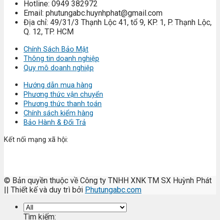
Hotline: 0949 382972
Email: phutungabc.huynhphat@gmail.com
Địa chỉ: 49/31/3 Thạnh Lộc 41, tổ 9, KP. 1, P. Thạnh Lộc,
Q. 12, TP. HCM
Chính Sách Bảo Mật
Thông tin doanh nghiệp
Quy mô doanh nghiệp
Hướng dẫn mua hàng
Phương thức vận chuyển
Phương thức thanh toán
Chính sách kiểm hàng
Bảo Hành & Đổi Trả
Kết nối mạng xã hội:
© Bản quyền thuộc về Công ty TNHH XNK TM SX Huỳnh Phát
|| Thiết kế và duy trì bởi
Phutungabc.com
Tìm kiếm: