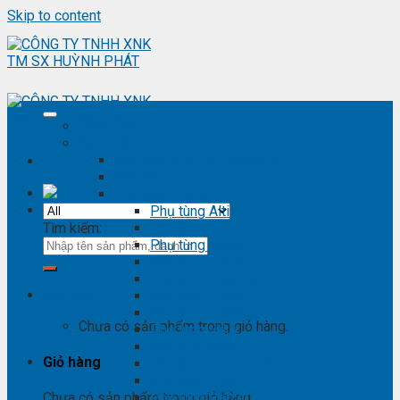
Skip to content
Trang chủ
Sản phẩm
Phụ kiện ô tô - đồ chơi ô tô
Nội thất ô tô
Phụ tùng Toyota
Phụ tùng Altis
Tìm kiếm:
Phụ tùng Avanza
Phụ tùng Camry
Phụ tùng Cross
Phụ tùng Fortuner
Giỏ hàng
Phụ tùng Hiace
Phụ tùng Highlander
Chưa có sản phẩm trong giỏ hàng.
Phụ tùng Hilux
Phụ tùng Innova
Giỏ hàng
Phụ tùng Land Cruise
Phụ tùng Prado
Phụ tùng Raizer
Chưa có sản phẩm trong giỏ hàng.