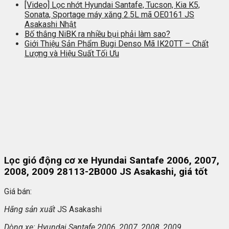
[Video] Lọc nhớt Hyundai Santafe, Tucson, Kia K5,
Sonata, Sportage máy xăng 2.5L mã OE0161 JS
Asakashi Nhật
Bố thắng NiBK ra nhiều bụi phải làm sao?
Giới Thiệu Sản Phẩm Bugi Denso Mã IK20TT – Chất
Lượng và Hiệu Suất Tối Ưu
Lọc gió động cơ xe Hyundai Santafe 2006, 2007,
2008, 2009 28113-2B000 JS Asakashi, giá tốt
Giá bán:
Hãng s
ản xuất
JS Asakashi
Dòng xe: Hyundai Santafe 2006, 2007, 2008, 2009