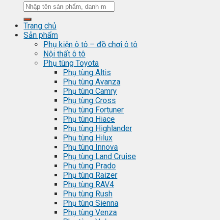
Trang chủ
Sản phẩm
Phụ kiện ô tô – đồ chơi ô tô
Nội thất ô tô
Phụ tùng Toyota
Phụ tùng Altis
Phụ tùng Avanza
Phụ tùng Camry
Phụ tùng Cross
Phụ tùng Fortuner
Phụ tùng Hiace
Phụ tùng Highlander
Phụ tùng Hilux
Phụ tùng Innova
Phụ tùng Land Cruise
Phụ tùng Prado
Phụ tùng Raizer
Phụ tùng RAV4
Phụ tùng Rush
Phụ tùng Sienna
Phụ tùng Venza