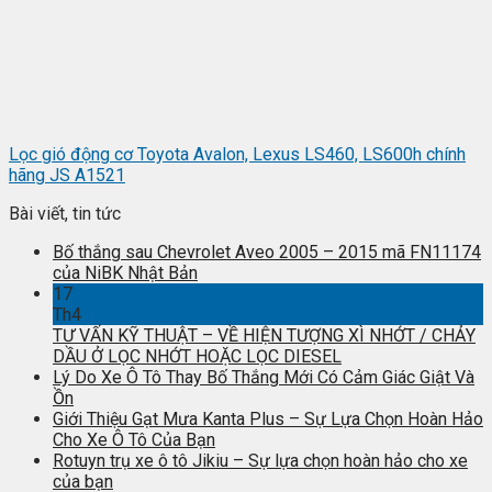
Lọc gió động cơ Toyota Avalon, Lexus LS460, LS600h chính
hãng JS A1521
Bài viết, tin tức
Bố thắng sau Chevrolet Aveo 2005 – 2015 mã FN11174
của NiBK Nhật Bản
17
Th4
TƯ VẤN KỸ THUẬT – VỀ HIỆN TƯỢNG XÌ NHỚT / CHẢY
DẦU Ở LỌC NHỚT HOẶC LỌC DIESEL
Lý Do Xe Ô Tô Thay Bố Thắng Mới Có Cảm Giác Giật Và
Ồn
Giới Thiệu Gạt Mưa Kanta Plus – Sự Lựa Chọn Hoàn Hảo
Cho Xe Ô Tô Của Bạn
Rotuyn trụ xe ô tô Jikiu – Sự lựa chọn hoàn hảo cho xe
của bạn