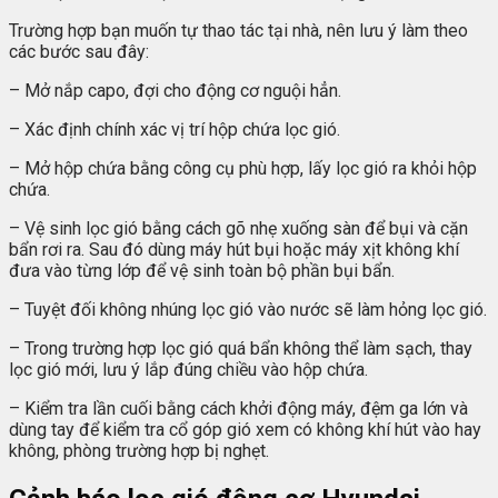
Trường hợp bạn muốn tự thao tác tại nhà, nên lưu ý làm theo
các bước sau đây:
– Mở nắp capo, đợi cho động cơ nguội hẳn.
– Xác định chính xác vị trí hộp chứa lọc gió.
– Mở hộp chứa bằng công cụ phù hợp, lấy lọc gió ra khỏi hộp
chứa.
– Vệ sinh lọc gió bằng cách gõ nhẹ xuống sàn để bụi và cặn
bẩn rơi ra. Sau đó dùng máy hút bụi hoặc máy xịt không khí
đưa vào từng lớp để vệ sinh toàn bộ phần bụi bẩn.
– Tuyệt đối không nhúng lọc gió vào nước sẽ làm hỏng lọc gió.
– Trong trường hợp lọc gió quá bẩn không thể làm sạch, thay
lọc gió mới, lưu ý lắp đúng chiều vào hộp chứa.
– Kiểm tra lần cuối bằng cách khởi động máy, đệm ga lớn và
dùng tay để kiểm tra cổ góp gió xem có không khí hút vào hay
không, phòng trường hợp bị nghẹt.