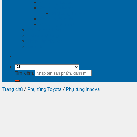
Phụ tùng Lexus
Phụ tùng Nissan
Phụ tùng Navara
Phụ tùng Suzuki
Phụ tùng Vinfast
Tra mã phụ tùng
Video phụ tùng
Thông tin hữu ích
Liên hệ
Tìm kiếm:
Trang chủ
/
Phụ tùng Toyota
/
Phụ tùng Innova