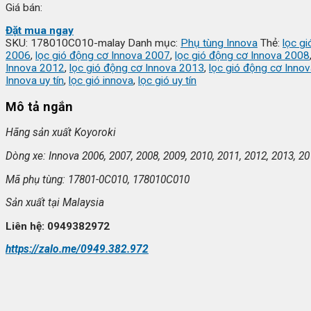
Giá bán:
Đặt mua ngay
SKU:
178010C010-malay
Danh mục:
Phụ tùng Innova
Thẻ:
lọc gi
2006
,
lọc gió động cơ Innova 2007
,
lọc gió động cơ Innova 2008
Innova 2012
,
lọc gió động cơ Innova 2013
,
lọc gió động cơ Inno
Innova uy tín
,
lọc gió innova
,
lọc gió uy tín
Mô tả ngắn
Hãng s
ản xuất
Koyoroki
Dòng xe: Innova 2006, 2007, 2008, 2009, 2010, 2011, 2012, 2013, 20
Mã ph
ụ t
ùng: 17801-0C010, 178010C010
S
ản xuất tại
Malaysia
Liên h
ệ: 0949382972
https://zalo.me/0949.382.972