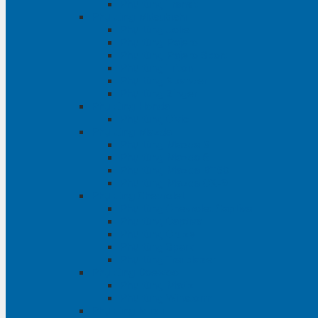
Phụ tùng Transit
Phụ tùng Mitsubishi
Phụ tùng Jolie
Phụ tùng Pajero
Phụ tùng Pajero Sport
Phụ tùng Triton
Phụ tùng Xpander
Phụ tùng Zinger
Phụ tùng Honda
Phụ tùng Civic
Phụ tùng Mazda
Phụ tùng Mazda 3
Phụ tùng Mazda 6
Phụ tùng Mazda BT50
Phụ tùng Mazda CX-9
Phụ tùng Chevrolet
Phụ tùng Chevrolet Captiva
Phụ tùng Captiva
Phụ tùng Cruze
Phụ tùng Spark
Phụ tùng Trailblazer
Phụ tùng Daewoo
Phụ tùng Matiz
Phụ tùng Winstorm
Phụ tùng Isuzu