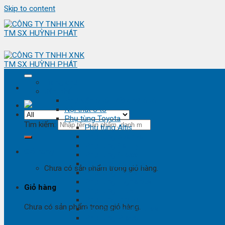
Skip to content
Trang chủ
Sản phẩm
Phụ kiện ô tô - đồ chơi ô tô
Nội thất ô tô
Phụ tùng Toyota
Tìm kiếm:
Phụ tùng Altis
Phụ tùng Avanza
Phụ tùng Camry
Giỏ hàng
Phụ tùng Cross
Phụ tùng Fortuner
Chưa có sản phẩm trong giỏ hàng.
Phụ tùng Hiace
Phụ tùng Highlander
Giỏ hàng
Phụ tùng Hilux
Phụ tùng Innova
Chưa có sản phẩm trong giỏ hàng.
Phụ tùng Land Cruise
Phụ tùng Prado