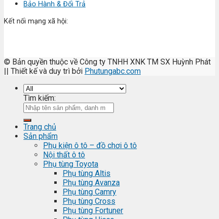
Bảo Hành & Đổi Trả
Kết nối mạng xã hội:
© Bản quyền thuộc về Công ty TNHH XNK TM SX Huỳnh Phát
|| Thiết kế và duy trì bởi
Phutungabc.com
Tìm kiếm:
Trang chủ
Sản phẩm
Phụ kiện ô tô – đồ chơi ô tô
Nội thất ô tô
Phụ tùng Toyota
Phụ tùng Altis
Phụ tùng Avanza
Phụ tùng Camry
Phụ tùng Cross
Phụ tùng Fortuner