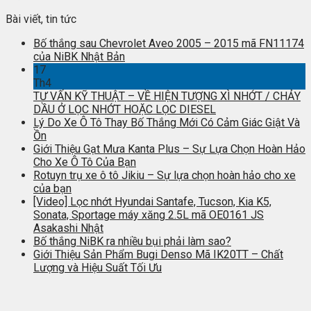
Bài viết, tin tức
Bố thắng sau Chevrolet Aveo 2005 – 2015 mã FN11174
của NiBK Nhật Bản
17
Th4
TƯ VẤN KỸ THUẬT – VỀ HIỆN TƯỢNG XÌ NHỚT / CHẢY
DẦU Ở LỌC NHỚT HOẶC LỌC DIESEL
Lý Do Xe Ô Tô Thay Bố Thắng Mới Có Cảm Giác Giật Và
Ồn
Giới Thiệu Gạt Mưa Kanta Plus – Sự Lựa Chọn Hoàn Hảo
Cho Xe Ô Tô Của Bạn
Rotuyn trụ xe ô tô Jikiu – Sự lựa chọn hoàn hảo cho xe
của bạn
[Video] Lọc nhớt Hyundai Santafe, Tucson, Kia K5,
Sonata, Sportage máy xăng 2.5L mã OE0161 JS
Asakashi Nhật
Bố thắng NiBK ra nhiều bụi phải làm sao?
Giới Thiệu Sản Phẩm Bugi Denso Mã IK20TT – Chất
Lượng và Hiệu Suất Tối Ưu