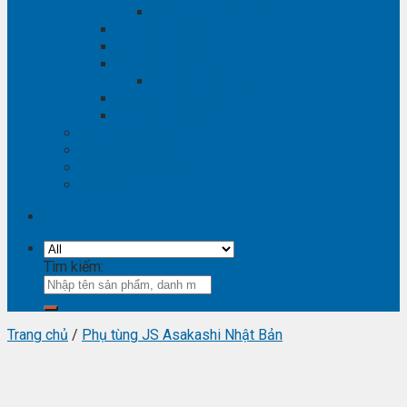
Phụ tùng Winstorm
Phụ tùng Isuzu
Phụ tùng Lexus
Phụ tùng Nissan
Phụ tùng Navara
Phụ tùng Suzuki
Phụ tùng Vinfast
Tra mã phụ tùng
Video phụ tùng
Thông tin hữu ích
Liên hệ
Tìm kiếm:
Trang chủ
/
Phụ tùng JS Asakashi Nhật Bản