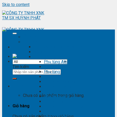
Skip to content
Trang chủ
Sản phẩm
Phụ kiện ô tô - đồ chơi ô tô
Nội thất ô tô
Phụ tùng Toyota
Phụ tùng Altis
Tìm kiếm:
Phụ tùng Avanza
Phụ tùng Camry
Phụ tùng Cross
Phụ tùng Fortuner
Giỏ hàng
Phụ tùng Hiace
Phụ tùng Highlander
Chưa có sản phẩm trong giỏ hàng.
Phụ tùng Hilux
Phụ tùng Innova
Giỏ hàng
Phụ tùng Land Cruise
Phụ tùng Prado
Phụ tùng Raizer
Chưa có sản phẩm trong giỏ hàng.