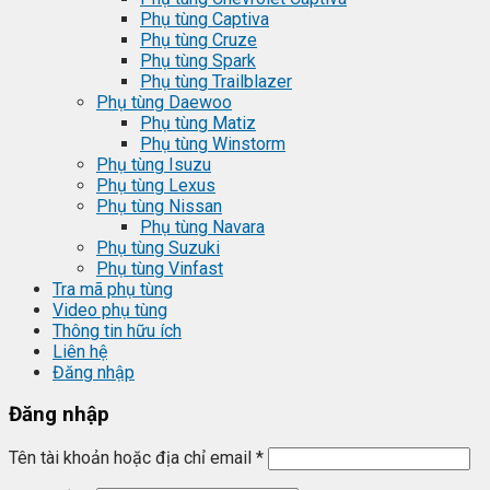
Phụ tùng Captiva
Phụ tùng Cruze
Phụ tùng Spark
Phụ tùng Trailblazer
Phụ tùng Daewoo
Phụ tùng Matiz
Phụ tùng Winstorm
Phụ tùng Isuzu
Phụ tùng Lexus
Phụ tùng Nissan
Phụ tùng Navara
Phụ tùng Suzuki
Phụ tùng Vinfast
Tra mã phụ tùng
Video phụ tùng
Thông tin hữu ích
Liên hệ
Đăng nhập
Đăng nhập
Tên tài khoản hoặc địa chỉ email
*