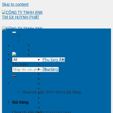
Skip to content
Trang chủ
Sản phẩm
Phụ kiện ô tô - đồ chơi ô tô
Nội thất ô tô
Phụ tùng Toyota
Phụ tùng Altis
Tìm kiếm:
Phụ tùng Avanza
Phụ tùng Camry
Phụ tùng Cross
Phụ tùng Fortuner
Giỏ hàng
Phụ tùng Hiace
Phụ tùng Highlander
Chưa có sản phẩm trong giỏ hàng.
Phụ tùng Hilux
Phụ tùng Innova
Giỏ hàng
Phụ tùng Land Cruise
Phụ tùng Prado
Phụ tùng Raizer
Chưa có sản phẩm trong giỏ hàng.