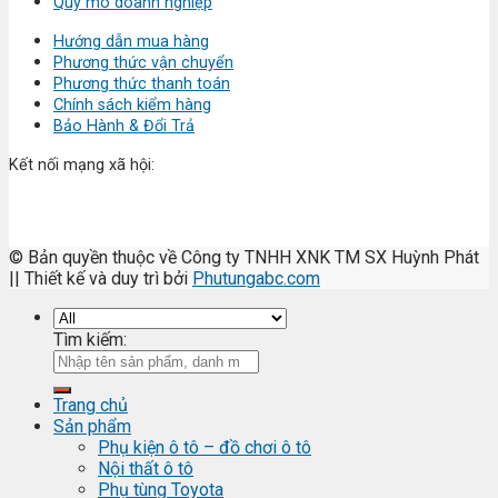
Quy mô doanh nghiệp
Hướng dẫn mua hàng
Phương thức vận chuyển
Phương thức thanh toán
Chính sách kiểm hàng
Bảo Hành & Đổi Trả
Kết nối mạng xã hội:
© Bản quyền thuộc về Công ty TNHH XNK TM SX Huỳnh Phát
|| Thiết kế và duy trì bởi
Phutungabc.com
Tìm kiếm:
Trang chủ
Sản phẩm
Phụ kiện ô tô – đồ chơi ô tô
Nội thất ô tô
Phụ tùng Toyota