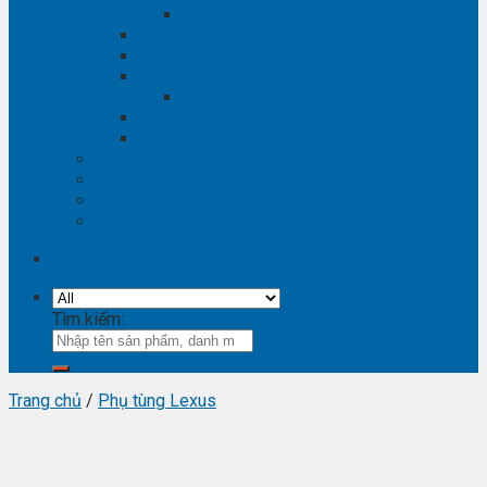
Phụ tùng Winstorm
Phụ tùng Isuzu
Phụ tùng Lexus
Phụ tùng Nissan
Phụ tùng Navara
Phụ tùng Suzuki
Phụ tùng Vinfast
Tra mã phụ tùng
Video phụ tùng
Thông tin hữu ích
Liên hệ
Tìm kiếm:
Trang chủ
/
Phụ tùng Lexus