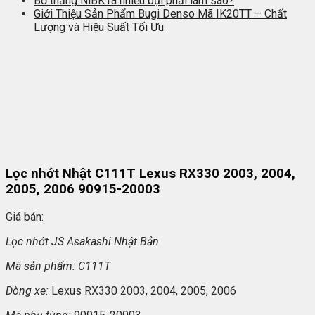
Bố thắng NiBK ra nhiều bụi phải làm sao?
Giới Thiệu Sản Phẩm Bugi Denso Mã IK20TT – Chất
Lượng và Hiệu Suất Tối Ưu
Lọc nhớt Nhật C111T Lexus RX330 2003, 2004,
2005, 2006 90915-20003
Giá bán:
L
ọc nhớt JS Asakashi
Nh
ật Bản
Mã s
ản phẩm: C111T
Dòng xe:
Lexus RX330 2003, 2004, 2005, 2006