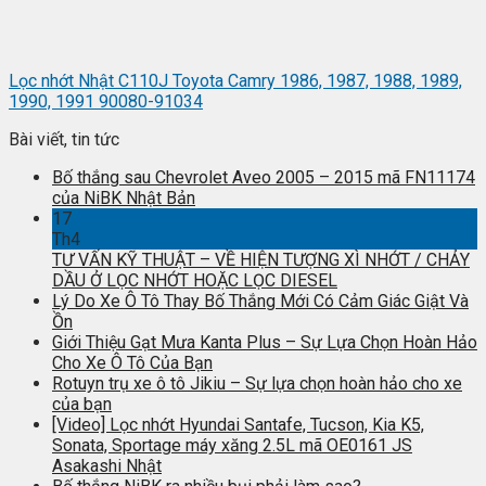
Lọc nhớt Nhật C110J Toyota Camry 1986, 1987, 1988, 1989,
1990, 1991 90080-91034
Bài viết, tin tức
Bố thắng sau Chevrolet Aveo 2005 – 2015 mã FN11174
của NiBK Nhật Bản
17
Th4
TƯ VẤN KỸ THUẬT – VỀ HIỆN TƯỢNG XÌ NHỚT / CHẢY
DẦU Ở LỌC NHỚT HOẶC LỌC DIESEL
Lý Do Xe Ô Tô Thay Bố Thắng Mới Có Cảm Giác Giật Và
Ồn
Giới Thiệu Gạt Mưa Kanta Plus – Sự Lựa Chọn Hoàn Hảo
Cho Xe Ô Tô Của Bạn
Rotuyn trụ xe ô tô Jikiu – Sự lựa chọn hoàn hảo cho xe
của bạn
[Video] Lọc nhớt Hyundai Santafe, Tucson, Kia K5,
Sonata, Sportage máy xăng 2.5L mã OE0161 JS
Asakashi Nhật