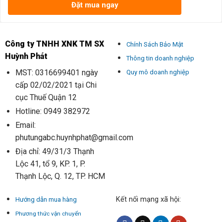
Đặt mua ngay
Công ty TNHH XNK TM SX
Chính Sách Bảo Mật
Huỳnh Phát
Thông tin doanh nghiệp
MST: 0316699401 ngày
Quy mô doanh nghiệp
cấp 02/02/2021 tại Chi
cục Thuế Quận 12
Hotline: 0949 382972
Email:
phutungabc.huynhphat@gmail.com
Địa chỉ: 49/31/3 Thạnh
Lộc 41, tổ 9, KP. 1, P.
Thạnh Lộc, Q. 12, TP. HCM
Kết nối mạng xã hội:
Hướng dẫn mua hàng
Phương thức vận chuyển