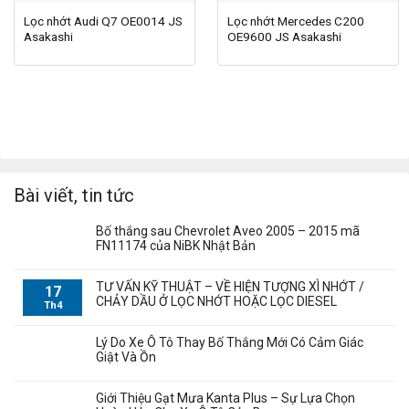
Lọc nhớt Audi Q7 OE0014 JS
Lọc nhớt Mercedes C200
Asakashi
OE9600 JS Asakashi
Bài viết, tin tức
Bố thắng sau Chevrolet Aveo 2005 – 2015 mã
FN11174 của NiBK Nhật Bản
TƯ VẤN KỸ THUẬT – VỀ HIỆN TƯỢNG XÌ NHỚT /
17
CHẢY DẦU Ở LỌC NHỚT HOẶC LỌC DIESEL
Th4
Lý Do Xe Ô Tô Thay Bố Thắng Mới Có Cảm Giác
Giật Và Ồn
Giới Thiệu Gạt Mưa Kanta Plus – Sự Lựa Chọn