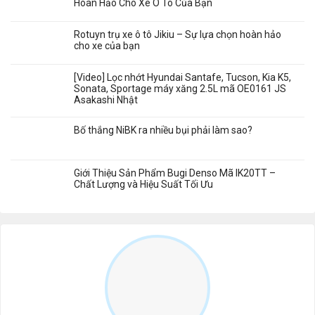
Hoàn Hảo Cho Xe Ô Tô Của Bạn
Rotuyn trụ xe ô tô Jikiu – Sự lựa chọn hoàn hảo
cho xe của bạn
[Video] Lọc nhớt Hyundai Santafe, Tucson, Kia K5,
Sonata, Sportage máy xăng 2.5L mã OE0161 JS
Asakashi Nhật
Bố thắng NiBK ra nhiều bụi phải làm sao?
Giới Thiệu Sản Phẩm Bugi Denso Mã IK20TT –
Chất Lượng và Hiệu Suất Tối Ưu