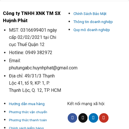
Công ty TNHH XNK TM SX
Chính Sách Bảo Mật
Huỳnh Phát
Thông tin doanh nghiệp
MST: 0316699401 ngày
Quy mô doanh nghiệp
cấp 02/02/2021 tại Chi
cục Thuế Quận 12
Hotline: 0949 382972
Email:
phutungabc.huynhphat@gmail.com
Địa chỉ: 49/31/3 Thạnh
Lộc 41, tổ 9, KP. 1, P.
Thạnh Lộc, Q. 12, TP. HCM
Kết nối mạng xã hội:
Hướng dẫn mua hàng
Phương thức vận chuyển
Phương thức thanh toán
Chính sách kiểm hàng