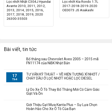
Lọc nhớt Nhật C304J Hyundai
Lọc nhớt Kia Rondo 1.7L
Avante 2010, 2011, 2012,
2017-2018-2019-2020
2013, 2014, 2015, 2016,
OE0073 JS Asakashi
2017, 2018, 2019, 2020
26300-35503
Bài viết, tin tức
Bố thắng sau Chevrolet Aveo 2005 – 2015 mã
FN11174 của NiBK Nhật Bản
TƯ VẤN KỸ THUẬT – VỀ HIỆN TƯỢNG XÌ NHỚT /
17
CHẢY DẦU Ở LỌC NHỚT HOẶC LỌC DIESEL
Th4
Lý Do Xe Ô Tô Thay Bố Thắng Mới Có Cảm Giác
Giật Và Ồn
Giới Thiệu Gạt Mưa Kanta Plus – Sự Lựa Chọn
Hoàn Hảo Cho Xe Ô Tô Của Bạn