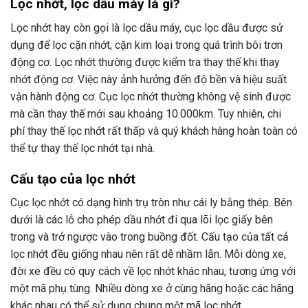
Lọc nhớt, lọc dầu máy là gì?
Lọc nhớt hay còn gọi là lọc dầu máy, cục lọc dầu được sử
dụng để lọc cặn nhớt, cặn kim loại trong quá trình bôi trơn
động cơ. Lọc nhớt thường được kiểm tra thay thế khi thay
nhớt động cơ. Việc này ảnh hưởng đến độ bền và hiệu suất
vận hành động cơ. Cục lọc nhớt thường không vệ sinh được
mà cần thay thế mới sau khoảng 10.000km. Tuy nhiên, chi
phí thay thế lọc nhớt rất thấp và quý khách hàng hoàn toàn có
thể tự thay thế lọc nhớt tại nhà.
Cấu tạo của lọc nhớt
Cục lọc nhớt có dạng hình trụ tròn như cái ly bằng thép. Bên
dưới là các lỗ cho phép dầu nhớt đi qua lõi lọc giấy bên
trong và trở ngược vào trong buồng đốt. Cấu tạo của tất cả
lọc nhớt đều giống nhau nên rất dễ nhầm lẫn. Mỗi dòng xe,
đời xe đều có quy cách về lọc nhớt khác nhau, tương ứng với
một mã phụ tùng. Nhiều dòng xe ở cùng hãng hoặc các hãng
khác nhau có thể sử dụng chung một mã lọc nhớt.