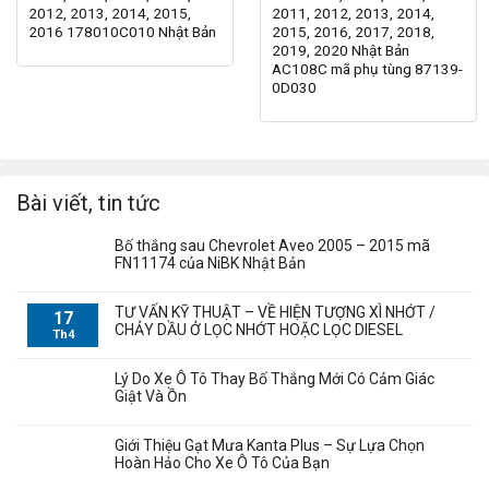
2012, 2013, 2014, 2015,
2011, 2012, 2013, 2014,
2016 178010C010 Nhật Bản
2015, 2016, 2017, 2018,
2019, 2020 Nhật Bản
AC108C mã phụ tùng 87139-
0D030
Bài viết, tin tức
Bố thắng sau Chevrolet Aveo 2005 – 2015 mã
FN11174 của NiBK Nhật Bản
TƯ VẤN KỸ THUẬT – VỀ HIỆN TƯỢNG XÌ NHỚT /
17
CHẢY DẦU Ở LỌC NHỚT HOẶC LỌC DIESEL
Th4
Lý Do Xe Ô Tô Thay Bố Thắng Mới Có Cảm Giác
Giật Và Ồn
Giới Thiệu Gạt Mưa Kanta Plus – Sự Lựa Chọn
Hoàn Hảo Cho Xe Ô Tô Của Bạn