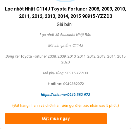
Lọc nhớt Nhật C114J Toyota Fortuner 2008, 2009, 2010,
2011, 2012, 2013, 2014, 2015 90915-YZZD3
Giá bán:
L
ọc nhớt JS Asakashi
Nh
ật Bản
Mã s
ản phẩm: C114J
Dòng xe:
Toyota Fortuner 2008, 2009, 2010, 2011, 2012, 2013, 2014, 2015
2020
Mã ph
ụ t
ùng:
90915-YZZD3
Hotline: 0949382972
https://zalo.me/0949.382.972
(Đặt hàng nhanh và chờ nhân viên gọi điện xác nhận sau 5 phút!)
Đặt mua ngay