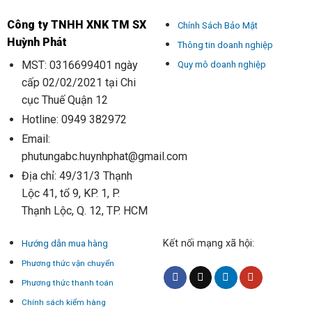
Công ty TNHH XNK TM SX
Chính Sách Bảo Mật
Huỳnh Phát
Thông tin doanh nghiệp
MST: 0316699401 ngày
Quy mô doanh nghiệp
cấp 02/02/2021 tại Chi
cục Thuế Quận 12
Hotline: 0949 382972
Email:
phutungabc.huynhphat@gmail.com
Địa chỉ: 49/31/3 Thạnh
Lộc 41, tổ 9, KP. 1, P.
Thạnh Lộc, Q. 12, TP. HCM
Kết nối mạng xã hội:
Hướng dẫn mua hàng
Phương thức vận chuyển
Phương thức thanh toán
Chính sách kiểm hàng