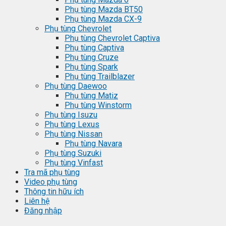
Phụ tùng Mazda BT50
Phụ tùng Mazda CX-9
Phụ tùng Chevrolet
Phụ tùng Chevrolet Captiva
Phụ tùng Captiva
Phụ tùng Cruze
Phụ tùng Spark
Phụ tùng Trailblazer
Phụ tùng Daewoo
Phụ tùng Matiz
Phụ tùng Winstorm
Phụ tùng Isuzu
Phụ tùng Lexus
Phụ tùng Nissan
Phụ tùng Navara
Phụ tùng Suzuki
Phụ tùng Vinfast
Tra mã phụ tùng
Video phụ tùng
Thông tin hữu ích
Liên hệ
Đăng nhập