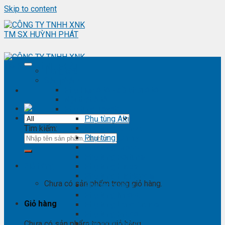
Skip to content
Trang chủ
Sản phẩm
Phụ kiện ô tô - đồ chơi ô tô
Nội thất ô tô
Phụ tùng Toyota
Phụ tùng Altis
Tìm kiếm:
Phụ tùng Avanza
Phụ tùng Camry
Phụ tùng Cross
Phụ tùng Fortuner
Giỏ hàng
Phụ tùng Hiace
Phụ tùng Highlander
Chưa có sản phẩm trong giỏ hàng.
Phụ tùng Hilux
Phụ tùng Innova
Giỏ hàng
Phụ tùng Land Cruise
Phụ tùng Prado
Phụ tùng Raizer
Chưa có sản phẩm trong giỏ hàng.