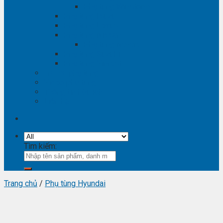
Phụ tùng Winstorm
Phụ tùng Isuzu
Phụ tùng Lexus
Phụ tùng Nissan
Phụ tùng Navara
Phụ tùng Suzuki
Phụ tùng Vinfast
Tra mã phụ tùng
Video phụ tùng
Thông tin hữu ích
Liên hệ
Tìm kiếm:
Trang chủ
/
Phụ tùng Hyundai