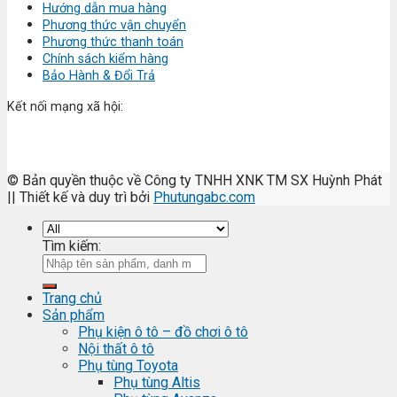
Hướng dẫn mua hàng
Phương thức vận chuyển
Phương thức thanh toán
Chính sách kiểm hàng
Bảo Hành & Đổi Trả
Kết nối mạng xã hội:
© Bản quyền thuộc về Công ty TNHH XNK TM SX Huỳnh Phát
|| Thiết kế và duy trì bởi
Phutungabc.com
Tìm kiếm:
Trang chủ
Sản phẩm
Phụ kiện ô tô – đồ chơi ô tô
Nội thất ô tô
Phụ tùng Toyota
Phụ tùng Altis