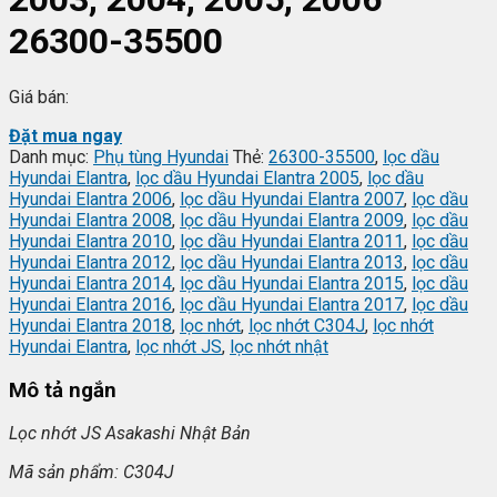
26300-35500
Giá bán:
Đặt mua ngay
Danh mục:
Phụ tùng Hyundai
Thẻ:
26300-35500
,
lọc dầu
Hyundai Elantra
,
lọc dầu Hyundai Elantra 2005
,
lọc dầu
Hyundai Elantra 2006
,
lọc dầu Hyundai Elantra 2007
,
lọc dầu
Hyundai Elantra 2008
,
lọc dầu Hyundai Elantra 2009
,
lọc dầu
Hyundai Elantra 2010
,
lọc dầu Hyundai Elantra 2011
,
lọc dầu
Hyundai Elantra 2012
,
lọc dầu Hyundai Elantra 2013
,
lọc dầu
Hyundai Elantra 2014
,
lọc dầu Hyundai Elantra 2015
,
lọc dầu
Hyundai Elantra 2016
,
lọc dầu Hyundai Elantra 2017
,
lọc dầu
Hyundai Elantra 2018
,
lọc nhớt
,
lọc nhớt C304J
,
lọc nhớt
Hyundai Elantra
,
lọc nhớt JS
,
lọc nhớt nhật
Mô tả ngắn
L
ọc nhớt JS Asakashi
Nh
ật Bản
Mã s
ản phẩm: C304J