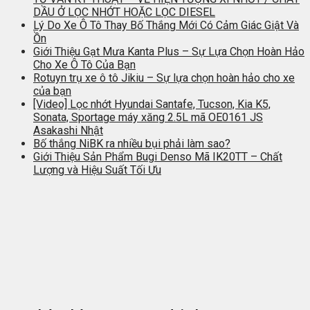
DẦU Ở LỌC NHỚT HOẶC LỌC DIESEL
Lý Do Xe Ô Tô Thay Bố Thắng Mới Có Cảm Giác Giật Và
Ồn
Giới Thiệu Gạt Mưa Kanta Plus – Sự Lựa Chọn Hoàn Hảo
Cho Xe Ô Tô Của Bạn
Rotuyn trụ xe ô tô Jikiu – Sự lựa chọn hoàn hảo cho xe
của bạn
[Video] Lọc nhớt Hyundai Santafe, Tucson, Kia K5,
Sonata, Sportage máy xăng 2.5L mã OE0161 JS
Asakashi Nhật
Bố thắng NiBK ra nhiều bụi phải làm sao?
Giới Thiệu Sản Phẩm Bugi Denso Mã IK20TT – Chất
Lượng và Hiệu Suất Tối Ưu