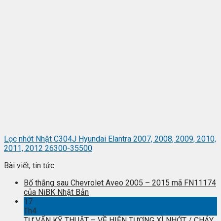
Lọc nhớt Nhật C304J Hyundai Elantra 2007, 2008, 2009, 2010,
2011, 2012 26300-35500
Bài viết, tin tức
Bố thắng sau Chevrolet Aveo 2005 – 2015 mã FN11174
của NiBK Nhật Bản
17
Th4
TƯ VẤN KỸ THUẬT – VỀ HIỆN TƯỢNG XÌ NHỚT / CHẢY