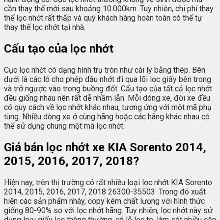
cần thay thế mới sau khoảng 10.000km. Tuy nhiên, chi phí thay
thế lọc nhớt rất thấp và quý khách hàng hoàn toàn có thể tự
thay thế lọc nhớt tại nhà.
Cấu tạo của lọc nhớt
Cục lọc nhớt có dạng hình trụ tròn như cái ly bằng thép. Bên
dưới là các lỗ cho phép dầu nhớt đi qua lõi lọc giấy bên trong
và trở ngược vào trong buồng đốt. Cấu tạo của tất cả lọc nhớt
đều giống nhau nên rất dễ nhầm lẫn. Mỗi dòng xe, đời xe đều
có quy cách về lọc nhớt khác nhau, tương ứng với một mã phụ
tùng. Nhiều dòng xe ở cùng hãng hoặc các hãng khác nhau có
thể sử dụng chung một mã lọc nhớt.
Giá bán lọc nhớt xe KIA Sorento 2014,
2015, 2016, 2017, 2018?
Hiện nay, trên thị trường có rất nhiều loại lọc nhớt KIA Sorento
2014, 2015, 2016, 2017, 2018 26300-35503. Trong đó xuất
hiện các sản phẩm nháy, copy kém chất lượng với hình thức
giống 80-90% so với lọc nhớt hãng. Tuy nhiên, lọc nhớt này sử
dụng loại giấy lọc thông thường, có lỗ lọc to, làm sót nhiều cặn