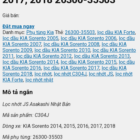
Giá bán:
Đặt mua ngay
Danh mục:
Phụ tùng Kia
Thẻ:
26300-35503
,
lọc dầu KIA Forte
,
lọc dầu KIA Sorento 2005
,
lọc dầu KIA Sorento 2006
,
lọc dầu
KIA Sorento 2007
,
lọc dầu KIA Sorento 2008
,
lọc dầu KIA
Sorento 2009
,
lọc dầu KIA Sorento 2010
,
lọc dầu KIA Sorento
2011
,
lọc dầu KIA Sorento 2012
,
lọc dầu KIA Sorento 2013
,
lọc dầu KIA Sorento 2014
,
lọc dầu KIA Sorento 2015
,
lọc dầu
KIA Sorento 2016
,
lọc dầu KIA Sorento 2017
,
lọc dầu KIA
Sorento 2018
,
lọc nhớt
,
lọc nhớt C304J
,
lọc nhớt JS
,
lọc nhớt
KIA Forte
,
lọc nhớt nhật
Mô tả ngắn
L
ọc nhớt JS Asakashi
Nh
ật Bản
Mã s
ản phẩm: C304J
Dòng xe:
KIA Sorento 2014, 2015, 2016, 2017, 2018
Mã ph
ụ t
ùng:
26300-35503