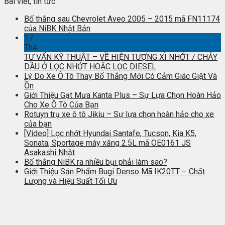
Bài viết, tin tức
Bố thắng sau Chevrolet Aveo 2005 – 2015 mã FN11174
của NiBK Nhật Bản
17
Th4
TƯ VẤN KỸ THUẬT – VỀ HIỆN TƯỢNG XÌ NHỚT / CHẢY
DẦU Ở LỌC NHỚT HOẶC LỌC DIESEL
Lý Do Xe Ô Tô Thay Bố Thắng Mới Có Cảm Giác Giật Và
Ồn
Giới Thiệu Gạt Mưa Kanta Plus – Sự Lựa Chọn Hoàn Hảo
Cho Xe Ô Tô Của Bạn
Rotuyn trụ xe ô tô Jikiu – Sự lựa chọn hoàn hảo cho xe
của bạn
[Video] Lọc nhớt Hyundai Santafe, Tucson, Kia K5,
Sonata, Sportage máy xăng 2.5L mã OE0161 JS
Asakashi Nhật
Bố thắng NiBK ra nhiều bụi phải làm sao?
Giới Thiệu Sản Phẩm Bugi Denso Mã IK20TT – Chất
Lượng và Hiệu Suất Tối Ưu