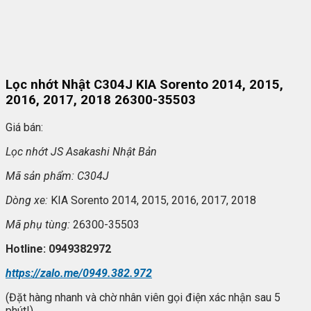
Lọc nhớt Nhật C304J KIA Sorento 2014, 2015,
2016, 2017, 2018 26300-35503
Giá bán:
L
ọc nhớt JS Asakashi
Nh
ật Bản
Mã s
ản phẩm: C304J
Dòng xe:
KIA Sorento 2014, 2015, 2016, 2017, 2018
Mã ph
ụ t
ùng:
26300-35503
Hotline: 0949382972
https://zalo.me/0949.382.972
(Đặt hàng nhanh và chờ nhân viên gọi điện xác nhận sau 5
phút!)