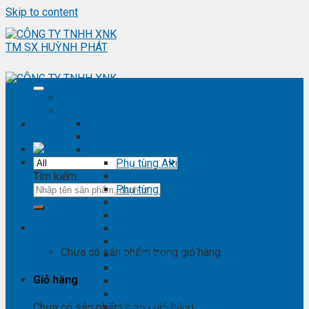
Skip to content
Trang chủ
Sản phẩm
Phụ kiện ô tô - đồ chơi ô tô
Nội thất ô tô
Phụ tùng Toyota
Phụ tùng Altis
Tìm kiếm:
Phụ tùng Avanza
Phụ tùng Camry
Phụ tùng Cross
Phụ tùng Fortuner
Giỏ hàng
Phụ tùng Hiace
Phụ tùng Highlander
Chưa có sản phẩm trong giỏ hàng.
Phụ tùng Hilux
Phụ tùng Innova
Giỏ hàng
Phụ tùng Land Cruise
Phụ tùng Prado
Phụ tùng Raizer
Chưa có sản phẩm trong giỏ hàng.