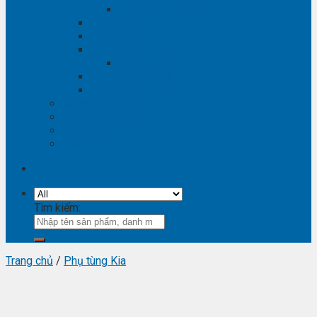
Phụ tùng Winstorm
Phụ tùng Isuzu
Phụ tùng Lexus
Phụ tùng Nissan
Phụ tùng Navara
Phụ tùng Suzuki
Phụ tùng Vinfast
Tra mã phụ tùng
Video phụ tùng
Thông tin hữu ích
Liên hệ
Tìm kiếm:
Trang chủ
/
Phụ tùng Kia