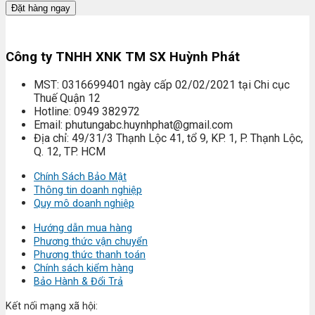
Đặt hàng ngay
Công ty TNHH XNK TM SX Huỳnh Phát
MST: 0316699401 ngày cấp 02/02/2021 tại Chi cục
Thuế Quận 12
Hotline: 0949 382972
Email: phutungabc.huynhphat@gmail.com
Địa chỉ: 49/31/3 Thạnh Lộc 41, tổ 9, KP. 1, P. Thạnh Lộc,
Q. 12, TP. HCM
Chính Sách Bảo Mật
Thông tin doanh nghiệp
Quy mô doanh nghiệp
Hướng dẫn mua hàng
Phương thức vận chuyển
Phương thức thanh toán
Chính sách kiểm hàng
Bảo Hành & Đổi Trả
Kết nối mạng xã hội: