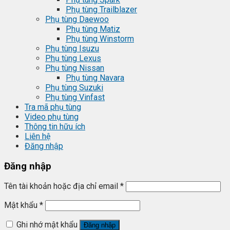
Phụ tùng Trailblazer
Phụ tùng Daewoo
Phụ tùng Matiz
Phụ tùng Winstorm
Phụ tùng Isuzu
Phụ tùng Lexus
Phụ tùng Nissan
Phụ tùng Navara
Phụ tùng Suzuki
Phụ tùng Vinfast
Tra mã phụ tùng
Video phụ tùng
Thông tin hữu ích
Liên hệ
Đăng nhập
Đăng nhập
Tên tài khoản hoặc địa chỉ email
*
Mật khẩu
*
Ghi nhớ mật khẩu
Đăng nhập