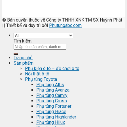
© Bản quyền thuộc về Công ty TNHH XNK TM SX Huỳnh Phát
|| Thiết kế và duy trì bởi
Phutungabc.com
Tìm kiếm:
Trang chủ
Sản phẩm
Phụ kiện ô tô – đồ chơi ô tô
Nội thất ô tô
Phụ tùng Toyota
Phụ tùng Altis
Phụ tùng Avanza
Phụ tùng Camry
Phụ tùng Cross
Phụ tùng Fortuner
Phụ tùng Hiace
Phụ tùng Highlander
Phụ tùng Hilux