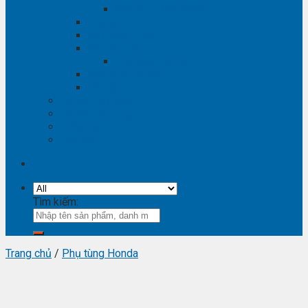
Phụ tùng Winstorm
Phụ tùng Isuzu
Phụ tùng Lexus
Phụ tùng Nissan
Phụ tùng Navara
Phụ tùng Suzuki
Phụ tùng Vinfast
Tra mã phụ tùng
Video phụ tùng
Thông tin hữu ích
Liên hệ
Tìm kiếm:
Trang chủ
/
Phụ tùng Honda