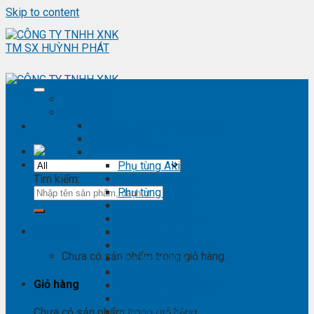
Skip to content
Trang chủ
Sản phẩm
Phụ kiện ô tô - đồ chơi ô tô
Nội thất ô tô
Phụ tùng Toyota
Phụ tùng Altis
Tìm kiếm:
Phụ tùng Avanza
Phụ tùng Camry
Phụ tùng Cross
Phụ tùng Fortuner
Giỏ hàng
Phụ tùng Hiace
Phụ tùng Highlander
Chưa có sản phẩm trong giỏ hàng.
Phụ tùng Hilux
Phụ tùng Innova
Giỏ hàng
Phụ tùng Land Cruise
Phụ tùng Prado
Phụ tùng Raizer
Chưa có sản phẩm trong giỏ hàng.