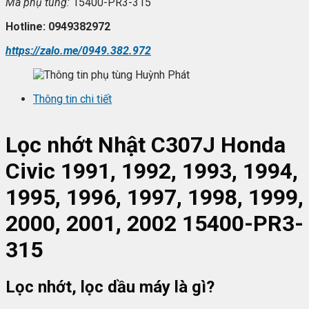
Mã ph
ụ t
ùng:
15400-PR3-315
Hotline: 0949382972
https://zalo.me/0949.382.972
Thông tin chi tiết
L
ọc nhớt
Nhật C307J Honda
Civic 1991, 1992, 1993, 1994,
1995, 1996, 1997, 1998, 1999,
2000, 2001, 2002 15400-PR3-
315
Lọc nhớt, lọc dầu máy là gì?