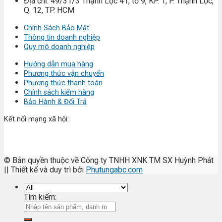
Địa chỉ: 49/31/3 Thạnh Lộc 41, tổ 9, KP. 1, P. Thạnh Lộc,
Q. 12, TP. HCM
Chính Sách Bảo Mật
Thông tin doanh nghiệp
Quy mô doanh nghiệp
Hướng dẫn mua hàng
Phương thức vận chuyển
Phương thức thanh toán
Chính sách kiểm hàng
Bảo Hành & Đổi Trả
Kết nối mạng xã hội:
© Bản quyền thuộc về Công ty TNHH XNK TM SX Huỳnh Phát
|| Thiết kế và duy trì bởi
Phutungabc.com
Tìm kiếm: