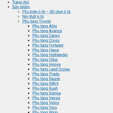
Trang chủ
Sản phẩm
Phụ kiện ô tô – đồ chơi ô tô
Nội thất ô tô
Phụ tùng Toyota
Phụ tùng Altis
Phụ tùng Avanza
Phụ tùng Camry
Phụ tùng Cross
Phụ tùng Fortuner
Phụ tùng Hiace
Phụ tùng Highlander
Phụ tùng Hilux
Phụ tùng Innova
Phụ tùng Land Cruise
Phụ tùng Prado
Phụ tùng Raizer
Phụ tùng RAV4
Phụ tùng Rush
Phụ tùng Sienna
Phụ tùng Venza
Phụ tùng Veloz
Phụ tùng Vios
Phụ tùng Wigo