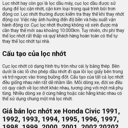
Lọc nhớt hay còn gọi là lọc dầu máy, cục lọc dầu được sử
dụng để lọc cặn nhớt, cặn kim loại trong quá trình bôi trơn
động cơ. Lọc nhớt thường được kiểm tra thay thế khi thay nhớt
động cơ. Việc này ảnh hưởng đến độ bền và hiệu suất vận
hành động cơ. Cục lọc nhớt thường không vệ sinh được mà
cần thay thế mới sau khoảng 10.000km. Tuy nhiên, chi phí thay
thế lọc nhớt rất thấp và quý khách hàng hoàn toàn có thể tự
thay thế lọc nhớt tại nhà.
Cấu tạo của lọc nhớt
Cục lọc nhớt có dạng hình trụ tròn như cái ly bằng thép. Bên
dưới là các lỗ cho phép dầu nhớt đi qua lõi lọc giấy bên trong
và trở ngược vào trong buồng đốt. Cấu tạo của tất cả lọc nhớt
đều giống nhau nên rất dễ nhầm lẫn. Mỗi dòng xe, đời xe đều
có quy cách về lọc nhớt khác nhau, tương ứng với một mã phụ
tùng. Nhiều dòng xe ở cùng hãng hoặc các hãng khác nhau có
thể sử dụng chung một mã lọc nhớt.
Giá bán lọc nhớt xe Honda Civic 1991,
1992, 1993, 1994, 1995, 1996, 1997,
1998, 1999, 2000, 2001, 2002 2020?