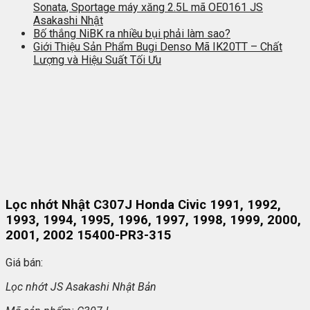
Sonata, Sportage máy xăng 2.5L mã OE0161 JS
Asakashi Nhật
Bố thắng NiBK ra nhiều bụi phải làm sao?
Giới Thiệu Sản Phẩm Bugi Denso Mã IK20TT – Chất
Lượng và Hiệu Suất Tối Ưu
Lọc nhớt Nhật C307J Honda Civic 1991, 1992,
1993, 1994, 1995, 1996, 1997, 1998, 1999, 2000,
2001, 2002 15400-PR3-315
Giá bán:
L
ọc nhớt JS Asakashi
Nh
ật Bản