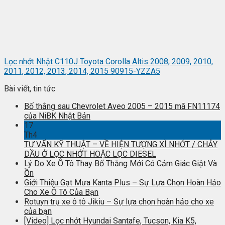
Lọc nhớt Nhật C110J Toyota Corolla Altis 2008, 2009, 2010,
2011, 2012, 2013, 2014, 2015 90915-YZZA5
Bài viết, tin tức
Bố thắng sau Chevrolet Aveo 2005 – 2015 mã FN11174
của NiBK Nhật Bản
17
Th4
TƯ VẤN KỸ THUẬT – VỀ HIỆN TƯỢNG XÌ NHỚT / CHẢY
DẦU Ở LỌC NHỚT HOẶC LỌC DIESEL
Lý Do Xe Ô Tô Thay Bố Thắng Mới Có Cảm Giác Giật Và
Ồn
Giới Thiệu Gạt Mưa Kanta Plus – Sự Lựa Chọn Hoàn Hảo
Cho Xe Ô Tô Của Bạn
Rotuyn trụ xe ô tô Jikiu – Sự lựa chọn hoàn hảo cho xe
của bạn
[Video] Lọc nhớt Hyundai Santafe, Tucson, Kia K5,