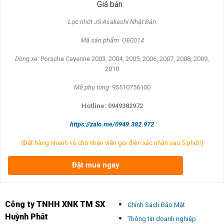
Giá bán:
L
ọc nhớt JS Asakashi
Nh
ật Bản
Mã s
ản phẩm: OE0014
Dòng xe:
Porsche Cayenne 2003, 2004, 2005, 2006, 2007, 2008, 2009,
2010
Mã ph
ụ t
ùng:
95510756100
Hotline: 0949382972
https://zalo.me/0949.382.972
(Đặt hàng nhanh và chờ nhân viên gọi điện xác nhận sau 5 phút!)
Đặt mua ngay
Công ty TNHH XNK TM SX
Chính Sách Bảo Mật
Huỳnh Phát
Thông tin doanh nghiệp