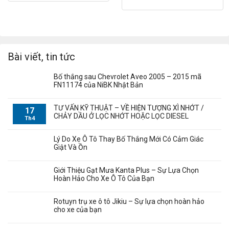
Bài viết, tin tức
Bố thắng sau Chevrolet Aveo 2005 – 2015 mã
FN11174 của NiBK Nhật Bản
TƯ VẤN KỸ THUẬT – VỀ HIỆN TƯỢNG XÌ NHỚT /
17
CHẢY DẦU Ở LỌC NHỚT HOẶC LỌC DIESEL
Th4
Lý Do Xe Ô Tô Thay Bố Thắng Mới Có Cảm Giác
Giật Và Ồn
Giới Thiệu Gạt Mưa Kanta Plus – Sự Lựa Chọn
Hoàn Hảo Cho Xe Ô Tô Của Bạn
Rotuyn trụ xe ô tô Jikiu – Sự lựa chọn hoàn hảo
cho xe của bạn