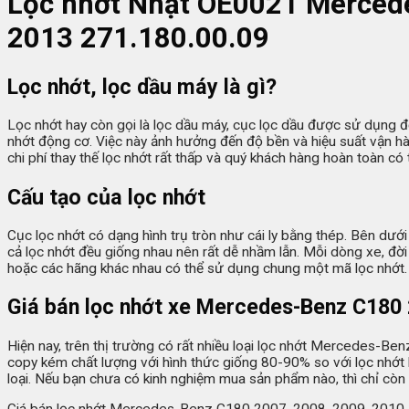
L
ọc nhớt
Nhật OE0021 Mercede
2013 271.180.00.09
Lọc nhớt, lọc dầu máy là gì?
Lọc nhớt hay còn gọi là lọc dầu máy, cục lọc dầu được sử dụng để 
nhớt động cơ. Việc này ảnh hưởng đến độ bền và hiệu suất vận h
chi phí thay thế lọc nhớt rất thấp và quý khách hàng hoàn toàn có t
Cấu tạo của lọc nhớt
Cục lọc nhớt có dạng hình trụ tròn như cái ly bằng thép. Bên dưới
cả lọc nhớt đều giống nhau nên rất dễ nhầm lẫn. Mỗi dòng xe, đờ
hoặc các hãng khác nhau có thể sử dụng chung một mã lọc nhớt.
Giá bán lọc nhớt xe Mercedes-Benz C180 
Hiện nay, trên thị trường có rất nhiều loại lọc nhớt Mercedes-
copy kém chất lượng với hình thức giống 80-90% so với lọc nhớt hã
loại. Nếu bạn chưa có kinh nghiệm mua sản phẩm nào, thì chỉ còn 