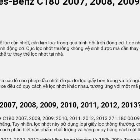
s-Benz C180 2007, 2008, 2009,
lọc cặn nhớt, cặn kim loại trong quá trình bôi trơn động cơ. Lọc n
ành động cơ. Cục lọc nhớt thường không vệ sinh được mà cần thay
hể tự thay thế lọc nhớt tại nhà.
 là các lỗ cho phép dầu nhớt đi qua lõi lọc giấy bên trong và trở n
i xe đều có quy cách về lọc nhớt khác nhau, tương ứng với một mã
2007, 2008, 2009, 2010, 2011, 2012, 2013
Benz C180 2007, 2008, 2009, 2010, 2011, 2012, 2013 271.180.00.09
ng. Tuy nhiên, lọc nhớt này sử dụng loại giấy lọc thông thường, có 
cách phân biệt sản phẩm chất lượng và hàng copy bằng cách cắt lõi