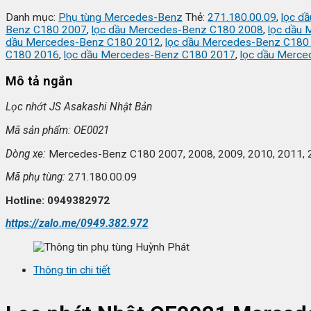
Danh mục:
Phụ tùng Mercedes-Benz
Thẻ:
271.180.00.09
,
lọc dầ
Benz C180 2007
,
lọc dầu Mercedes-Benz C180 2008
,
lọc dầu
dầu Mercedes-Benz C180 2012
,
lọc dầu Mercedes-Benz C180
C180 2016
,
lọc dầu Mercedes-Benz C180 2017
,
lọc dầu Merc
Mô tả ngắn
L
ọc nhớt JS Asakashi
Nh
ật Bản
Mã s
ản phẩm: OE0021
Dòng xe:
Mercedes-Benz C180 2007, 2008, 2009, 2010, 2011, 
Mã ph
ụ t
ùng:
271.180.00.09
Hotline: 0949382972
https://zalo.me/0949.382.972
Thông tin chi tiết