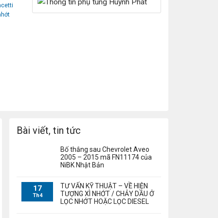
cetti
nhớt
Bài viết, tin tức
Bố thắng sau Chevrolet Aveo
2005 – 2015 mã FN11174 của
NiBK Nhật Bản
TƯ VẤN KỸ THUẬT – VỀ HIỆN
17
TƯỢNG XÌ NHỚT / CHẢY DẦU Ở
Th4
LỌC NHỚT HOẶC LỌC DIESEL