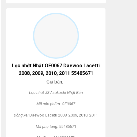
Lọc nhớt Nhật OE0067 Daewoo Lacetti
2008, 2009, 2010, 2011 55485671
Giá bán:
L
ọc nhớt JS Asakashi
Nh
ật Bản
Mã s
ản phẩm: OE0067
Dòng xe:
Daewoo Lacetti 2008, 2009, 2010, 2011
Mã ph
ụ t
ùng:
55485671