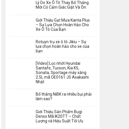
Lý Do Xe Ô Tô Thay Bố Thắng
Mới Có Cảm Giác Giật Và Ồn
Giới Thiệu Gạt Mưa Kanta Plus
– Sự Lựa Chọn Hoàn Hảo Cho
Xe Ô Tô Của Bạn
Rotuyn trụ xe ô tô Jikiu – Sự
lựa chọn hoàn hảo cho xe của
bạn
[Video] Lọc nhớt Hyundai
Santafe, Tucson, Kia K5,
Sonata, Sportage máy xăng
2.5L mã OE0161 JS Asakashi
Nhật
Bố thắng NiBK ra nhiều bụi phải
làm sao?
Giới Thiệu Sản Phẩm Bugi
Denso Mã IK20TT – Chất
Lượng và Hiệu Suất Tối Ưu