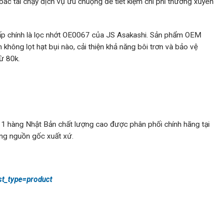
ác tài chạy dịch vụ ưu chuộng để tiết kiệm chi phí thường xuyên
hấp chính là lọc nhớt OE0067 của JS Asakashi. Sản phẩm OEM
 không lọt hạt bụi nào, cải thiện khả năng bôi trơn và bảo vệ
ừ 80k.
1 hàng Nhật Bản chất lượng cao được phân phối chính hãng tại
úng nguồn gốc xuất xứ.
st_type=product