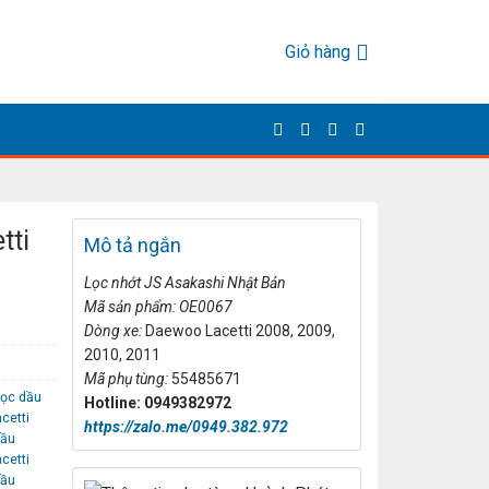
Giỏ hàng
tti
Mô tả ngắn
L
ọc nhớt JS Asakashi
Nh
ật Bản
Mã s
ản phẩm: OE0067
Dòng xe:
Daewoo Lacetti 2008, 2009,
2010, 2011
Mã ph
ụ t
ùng:
55485671
lọc dầu
Hotline: 0949382972
cetti
https://zalo.me/0949.382.972
dầu
cetti
dầu