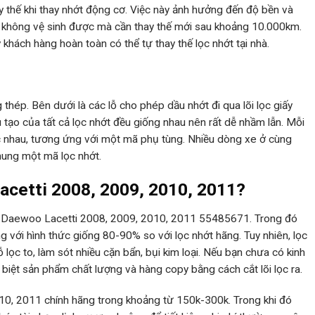
y thế khi thay nhớt động cơ. Việc này ảnh hưởng đến độ bền và
g không vệ sinh được mà cần thay thế mới sau khoảng 10.000km.
uý khách hàng hoàn toàn có thể tự thay thế lọc nhớt tại nhà.
 thép. Bên dưới là các lỗ cho phép dầu nhớt đi qua lõi lọc giấy
tạo của tất cả lọc nhớt đều giống nhau nên rất dễ nhầm lẫn. Mỗi
c nhau, tương ứng với một mã phụ tùng. Nhiều dòng xe ở cùng
hung một mã lọc nhớt.
acetti 2008, 2009, 2010, 2011?
 nhớt Daewoo Lacetti 2008, 2009, 2010, 2011 55485671. Trong đó
 với hình thức giống 80-90% so với lọc nhớt hãng. Tuy nhiên, lọc
 lọc to, làm sót nhiều cặn bẩn, bụi kim loại. Nếu bạn chưa có kinh
biệt sản phẩm chất lượng và hàng copy bằng cách cắt lõi lọc ra.
10, 2011 chính hãng trong khoảng từ 150k-300k. Trong khi đó