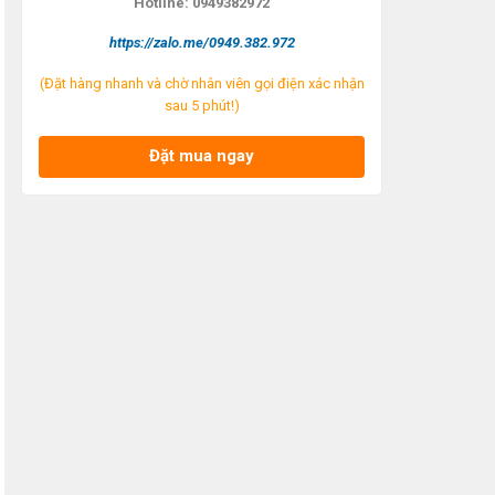
Hotline: 0949382972
https://zalo.me/0949.382.972
(Đặt hàng nhanh và chờ nhân viên gọi điện xác nhận
sau 5 phút!)
Đặt mua ngay
Lọc nhớt Audi Q7 4.2L,
Lọc nhớt Nhật C110J
L
Volkswagen Touareg
Toyota Corolla Altis
T
4.2L OE0079 JS
2016, 2017, 2018, 2019,
2
Asakashi
2020 90915-YZZC7
9