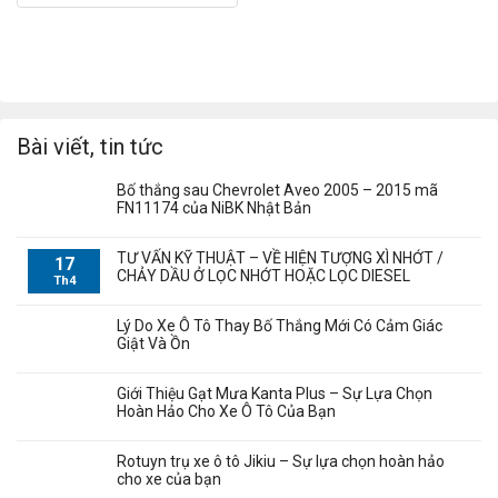
Bài viết, tin tức
Bố thắng sau Chevrolet Aveo 2005 – 2015 mã
FN11174 của NiBK Nhật Bản
TƯ VẤN KỸ THUẬT – VỀ HIỆN TƯỢNG XÌ NHỚT /
17
CHẢY DẦU Ở LỌC NHỚT HOẶC LỌC DIESEL
Th4
Lý Do Xe Ô Tô Thay Bố Thắng Mới Có Cảm Giác
Giật Và Ồn
Giới Thiệu Gạt Mưa Kanta Plus – Sự Lựa Chọn
Hoàn Hảo Cho Xe Ô Tô Của Bạn
Rotuyn trụ xe ô tô Jikiu – Sự lựa chọn hoàn hảo
cho xe của bạn