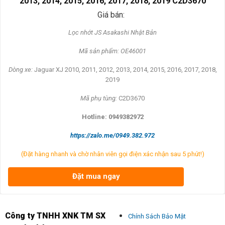
2013, 2014, 2015, 2016, 2017, 2018, 2019 C2D3670
Giá bán:
L
ọc nhớt JS Asakashi
Nh
ật Bản
Mã s
ản phẩm: OE46001
Dòng xe:
Jaguar XJ 2010, 2011, 2012, 2013, 2014, 2015, 2016, 2017, 2018,
2019
Mã ph
ụ t
ùng:
C2D3670
Hotline: 0949382972
https://zalo.me/0949.382.972
(Đặt hàng nhanh và chờ nhân viên gọi điện xác nhận sau 5 phút!)
Đặt mua ngay
Công ty TNHH XNK TM SX
Chính Sách Bảo Mật