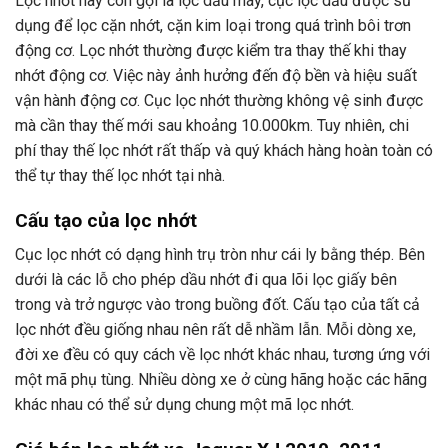
Lọc nhớt hay còn gọi là lọc dầu máy, cục lọc dầu được sử
dụng để lọc cặn nhớt, cặn kim loại trong quá trình bôi trơn
động cơ. Lọc nhớt thường được kiểm tra thay thế khi thay
nhớt động cơ. Việc này ảnh hưởng đến độ bền và hiệu suất
vận hành động cơ. Cục lọc nhớt thường không vệ sinh được
mà cần thay thế mới sau khoảng 10.000km. Tuy nhiên, chi
phí thay thế lọc nhớt rất thấp và quý khách hàng hoàn toàn có
thể tự thay thế lọc nhớt tại nhà.
Cấu tạo của lọc nhớt
Cục lọc nhớt có dạng hình trụ tròn như cái ly bằng thép. Bên
dưới là các lỗ cho phép dầu nhớt đi qua lõi lọc giấy bên
trong và trở ngược vào trong buồng đốt. Cấu tạo của tất cả
lọc nhớt đều giống nhau nên rất dễ nhầm lẫn. Mỗi dòng xe,
đời xe đều có quy cách về lọc nhớt khác nhau, tương ứng với
một mã phụ tùng. Nhiều dòng xe ở cùng hãng hoặc các hãng
khác nhau có thể sử dụng chung một mã lọc nhớt.