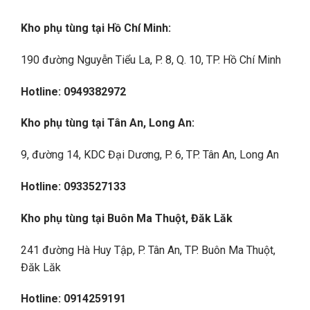
Kho ph
ụ t
ùng t
ại Hồ Ch
í Minh:
190 đường Nguyễn Tiểu La, P. 8, Q. 10, TP. Hồ Chí Minh
Hotline: 0949382972
Kho ph
ụ t
ùng t
ại T
ân An, Long An:
9, đường 14, KDC Đại Dương, P. 6, TP. Tân An, Long An
Hotline: 0933527133
Kho ph
ụ t
ùng t
ại Bu
ôn Ma Thu
ột, Đăk Lăk
241 đường Hà Huy Tập, P. Tân An, TP. Buôn Ma Thuột,
Đăk Lăk
Hotline: 0914259191