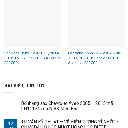
Lọc xăng BMW 528i 2013, 2014,
Lọc xăng BMW 135i 2007, 2008,
2015 16127327120 JS Asakashi
2009, 2010 16127327120 JS
FS32001
Asakashi FS32001
BÀI VIẾT, TIN TỨC
Bố thắng sau Chevrolet Aveo 2005 – 2015 mã
FN11174 của NiBK Nhật Bản
TƯ VẤN KỸ THUẬT – VỀ HIỆN TƯỢNG XÌ NHỚT /
17
CHẢY DẦU Ở LỌC NHỚT HOẶC LỌC DIESEL
Th4