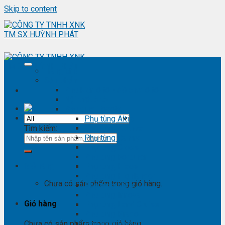
Skip to content
Trang chủ
Sản phẩm
Phụ kiện ô tô - đồ chơi ô tô
Nội thất ô tô
Phụ tùng Toyota
Phụ tùng Altis
Tìm kiếm:
Phụ tùng Avanza
Phụ tùng Camry
Phụ tùng Cross
Phụ tùng Fortuner
Giỏ hàng
Phụ tùng Hiace
Phụ tùng Highlander
Chưa có sản phẩm trong giỏ hàng.
Phụ tùng Hilux
Phụ tùng Innova
Giỏ hàng
Phụ tùng Land Cruise
Phụ tùng Prado
Phụ tùng Raizer
Chưa có sản phẩm trong giỏ hàng.