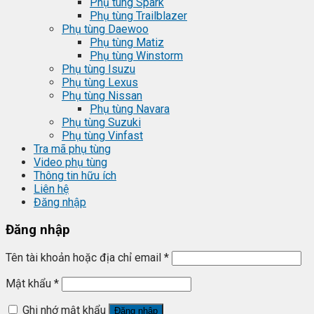
Phụ tùng Spark
Phụ tùng Trailblazer
Phụ tùng Daewoo
Phụ tùng Matiz
Phụ tùng Winstorm
Phụ tùng Isuzu
Phụ tùng Lexus
Phụ tùng Nissan
Phụ tùng Navara
Phụ tùng Suzuki
Phụ tùng Vinfast
Tra mã phụ tùng
Video phụ tùng
Thông tin hữu ích
Liên hệ
Đăng nhập
Đăng nhập
Tên tài khoản hoặc địa chỉ email
*
Mật khẩu
*
Ghi nhớ mật khẩu
Đăng nhập