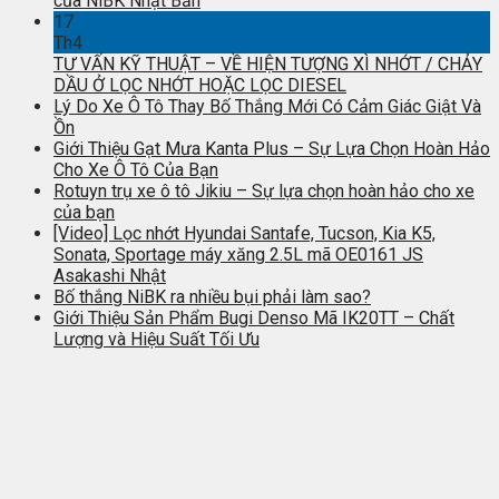
của NiBK Nhật Bản
17
Th4
TƯ VẤN KỸ THUẬT – VỀ HIỆN TƯỢNG XÌ NHỚT / CHẢY
DẦU Ở LỌC NHỚT HOẶC LỌC DIESEL
Lý Do Xe Ô Tô Thay Bố Thắng Mới Có Cảm Giác Giật Và
Ồn
Giới Thiệu Gạt Mưa Kanta Plus – Sự Lựa Chọn Hoàn Hảo
Cho Xe Ô Tô Của Bạn
Rotuyn trụ xe ô tô Jikiu – Sự lựa chọn hoàn hảo cho xe
của bạn
[Video] Lọc nhớt Hyundai Santafe, Tucson, Kia K5,
Sonata, Sportage máy xăng 2.5L mã OE0161 JS
Asakashi Nhật
Bố thắng NiBK ra nhiều bụi phải làm sao?
Giới Thiệu Sản Phẩm Bugi Denso Mã IK20TT – Chất
Lượng và Hiệu Suất Tối Ưu