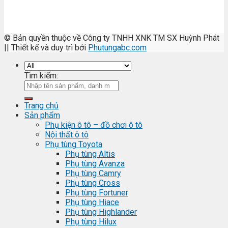
© Bản quyền thuộc về Công ty TNHH XNK TM SX Huỳnh Phát
|| Thiết kế và duy trì bởi
Phutungabc.com
Tìm kiếm:
Trang chủ
Sản phẩm
Phụ kiện ô tô – đồ chơi ô tô
Nội thất ô tô
Phụ tùng Toyota
Phụ tùng Altis
Phụ tùng Avanza
Phụ tùng Camry
Phụ tùng Cross
Phụ tùng Fortuner
Phụ tùng Hiace
Phụ tùng Highlander
Phụ tùng Hilux