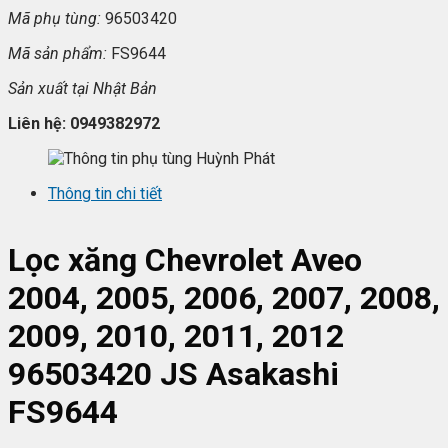
Mã ph
ụ t
ùng:
96503420
Mã s
ản phẩm:
FS9644
S
ản xuất tại Nhật Bản
Liên h
ệ: 0949382972
Thông tin chi tiết
Lọc xăng Chevrolet Aveo
2004, 2005, 2006, 2007, 2008,
2009, 2010, 2011, 2012
96503420 JS Asakashi
FS9644