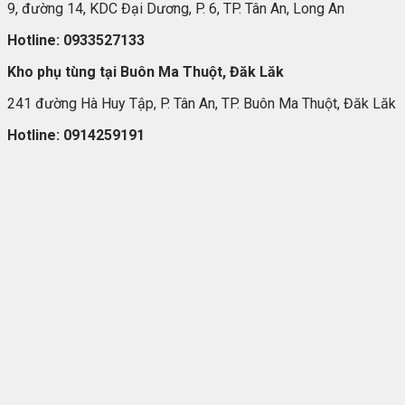
9, đường 14, KDC Đại Dương, P. 6, TP. Tân An, Long An
Hotline: 0933527133
Kho ph
ụ t
ùng t
ại Bu
ôn Ma Thu
ột, Đăk Lăk
241 đường Hà Huy Tập, P. Tân An, TP. Buôn Ma Thuột, Đăk Lăk
Hotline: 0914259191