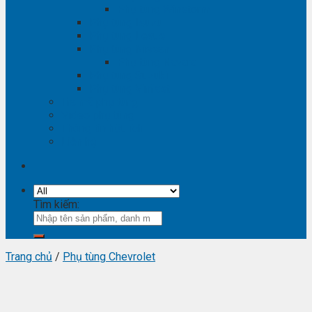
Phụ tùng Winstorm
Phụ tùng Isuzu
Phụ tùng Lexus
Phụ tùng Nissan
Phụ tùng Navara
Phụ tùng Suzuki
Phụ tùng Vinfast
Tra mã phụ tùng
Video phụ tùng
Thông tin hữu ích
Liên hệ
Tìm kiếm:
Trang chủ
/
Phụ tùng Chevrolet