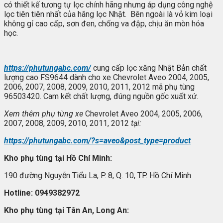
có thiết kế tương tự lọc chính hãng nhưng áp dụng công nghệ
lọc tiên tiên nhất của hãng lọc Nhật. Bên ngoài là vỏ kim loại
không gỉ cao cấp, sơn đen, chống va đập, chịu ăn mòn hóa
học.
https://phutungabc.com/
cung cấp lọc xăng Nhật Bản chất
lượng cao FS9644 dành cho xe Chevrolet Aveo 2004, 2005,
2006, 2007, 2008, 2009, 2010, 2011, 2012 mã phụ tùng
96503420. Cam kết chất lượng, đúng nguồn gốc xuất xứ.
Xem thêm ph
ụ t
ùng xe
Chevrolet Aveo 2004, 2005, 2006,
2007, 2008, 2009, 2010, 2011, 2012
t
ại:
https://phutungabc.com/?s=aveo&post_type=product
Kho ph
ụ t
ùng t
ại Hồ Ch
í Minh:
190 đường Nguyễn Tiểu La, P. 8, Q. 10, TP. Hồ Chí Minh
Hotline: 0949382972
Kho ph
ụ t
ùng t
ại T
ân An, Long An: