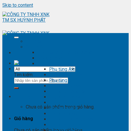
Skip to content
Trang chủ
Sản phẩm
Phụ kiện ô tô - đồ chơi ô tô
Nội thất ô tô
Phụ tùng Toyota
Phụ tùng Altis
Tìm kiếm:
Phụ tùng Avanza
Phụ tùng Camry
Phụ tùng Cross
Phụ tùng Fortuner
Giỏ hàng
Phụ tùng Hiace
Phụ tùng Highlander
Chưa có sản phẩm trong giỏ hàng.
Phụ tùng Hilux
Phụ tùng Innova
Giỏ hàng
Phụ tùng Land Cruise
Phụ tùng Prado
Phụ tùng Raizer
Chưa có sản phẩm trong giỏ hàng.