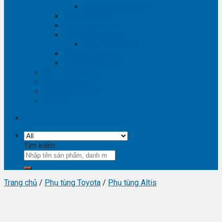
Phụ tùng Winstorm
Phụ tùng Isuzu
Phụ tùng Lexus
Phụ tùng Nissan
Phụ tùng Navara
Phụ tùng Suzuki
Phụ tùng Vinfast
Tra mã phụ tùng
Video phụ tùng
Thông tin hữu ích
Liên hệ
Tìm kiếm:
Trang chủ
/
Phụ tùng Toyota
/
Phụ tùng Altis