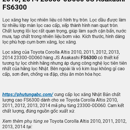
FS6300
Lọc xăng hay lọc nhiên liệu có hình trụ tròn. Lọc dầu được làm
từ nhiều lớp màn lọc cao cấp, xếp thành hình nan quạt tròn.
Chất lượng lõi lọc rất quan trọng, giúp làm sạch cặn bẩn, nước
mưa, tạp chất trong nhiên liệu bơm vào. Kích thước, hình dáng
lọc phù hợp cụm bơm xăng, lọc xăng.
Lọc xăng của Toyota Corolla Altis 2010, 2011, 2012, 2013,
2014 23300-0D060 hàng JS Asakashi
FS6300
có thiết kế
tương tự lọc chính hãng nhưng áp dụng công nghệ lọc tiên tiên
nhất của hãng lọc Nhật. Bên ngoài là vỏ kim loại không gỉ cao
cấp, sơn đen, chống va đập, chịu ăn mòn hóa học.
https://phutungabc.com/
cung cấp lọc xăng Nhật Bản chất
lượng cao FS6300 dành cho xe Toyota Corolla Altis 2010,
2011, 2012, 2013, 2014 mã phụ tùng 23300-0D060. Cam kết
chất lượng, đúng nguồn gốc xuất xứ.
Xem thêm ph
ụ t
ùng xe
Toyota Corolla Altis 2010, 2011, 2012,
2013, 2014
t
ại: