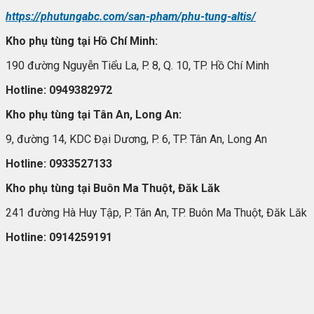
https://phutungabc.com/san-pham/phu-tung-altis/
Kho ph
ụ t
ùng t
ại Hồ Ch
í Minh:
190 đường Nguyễn Tiểu La, P. 8, Q. 10, TP. Hồ Chí Minh
Hotline: 0949382972
Kho ph
ụ t
ùng t
ại T
ân An, Long An:
9, đường 14, KDC Đại Dương, P. 6, TP. Tân An, Long An
Hotline: 0933527133
Kho ph
ụ t
ùng t
ại Bu
ôn Ma Thu
ột, Đăk Lăk
241 đường Hà Huy Tập, P. Tân An, TP. Buôn Ma Thuột, Đăk Lăk
Hotline: 0914259191