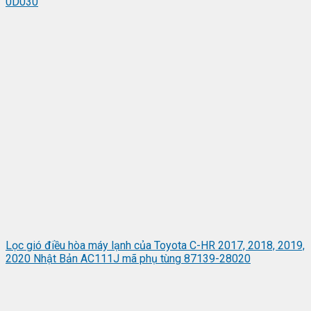
0D030
Lọc gió điều hòa máy lạnh của Toyota C-HR 2017, 2018, 2019,
2020 Nhật Bản AC111J mã phụ tùng 87139-28020