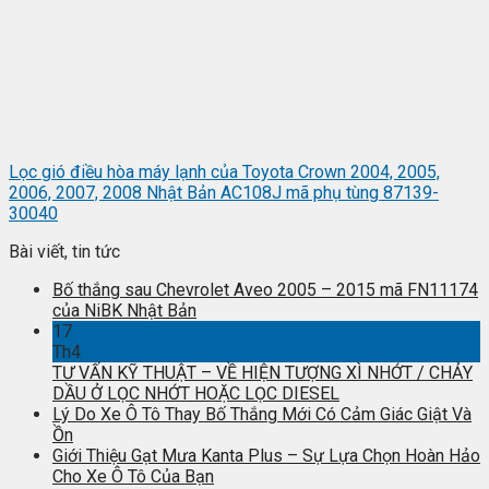
Lọc gió điều hòa máy lạnh của Toyota Crown 2004, 2005,
2006, 2007, 2008 Nhật Bản AC108J mã phụ tùng 87139-
30040
Bài viết, tin tức
Bố thắng sau Chevrolet Aveo 2005 – 2015 mã FN11174
của NiBK Nhật Bản
17
Th4
TƯ VẤN KỸ THUẬT – VỀ HIỆN TƯỢNG XÌ NHỚT / CHẢY
DẦU Ở LỌC NHỚT HOẶC LỌC DIESEL
Lý Do Xe Ô Tô Thay Bố Thắng Mới Có Cảm Giác Giật Và
Ồn
Giới Thiệu Gạt Mưa Kanta Plus – Sự Lựa Chọn Hoàn Hảo
Cho Xe Ô Tô Của Bạn