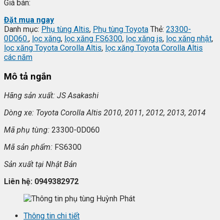
Giá bán:
Đặt mua ngay
Danh mục:
Phụ tùng Altis
,
Phụ tùng Toyota
Thẻ:
23300-
0D060.
,
lọc xăng
,
lọc xăng FS6300
,
lọc xăng js
,
lọc xăng nhật
,
lọc xăng Toyota Corolla Altis
,
lọc xăng Toyota Corolla Altis
các năm
Mô tả ngắn
Hãng s
ản xuất: JS Asakashi
Dòng xe: Toyota Corolla Altis 2010, 2011, 2012, 2013, 2014
Mã ph
ụ t
ùng:
23300-0D060
Mã s
ản phẩm:
FS6300
S
ản xuất tại Nhật Bản
Liên h
ệ: 0949382972
Thông tin chi tiết