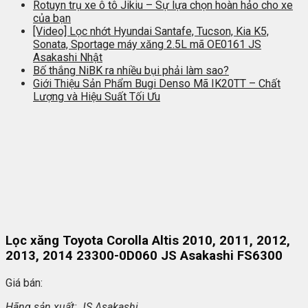
Rotuyn trụ xe ô tô Jikiu – Sự lựa chọn hoàn hảo cho xe
của bạn
[Video] Lọc nhớt Hyundai Santafe, Tucson, Kia K5,
Sonata, Sportage máy xăng 2.5L mã OE0161 JS
Asakashi Nhật
Bố thắng NiBK ra nhiều bụi phải làm sao?
Giới Thiệu Sản Phẩm Bugi Denso Mã IK20TT – Chất
Lượng và Hiệu Suất Tối Ưu
Lọc xăng Toyota Corolla Altis 2010, 2011, 2012,
2013, 2014 23300-0D060 JS Asakashi FS6300
Giá bán:
Hãng s
ản xuất: JS Asakashi