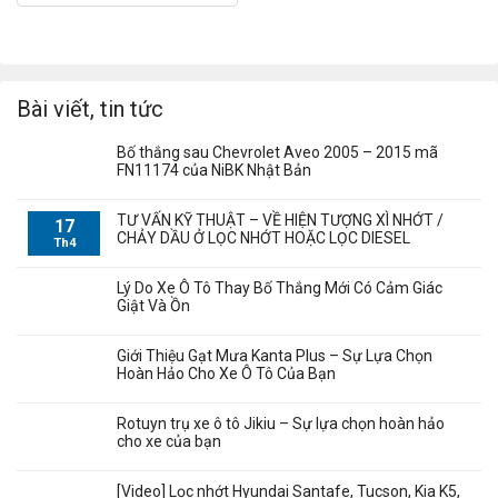
Bài viết, tin tức
Bố thắng sau Chevrolet Aveo 2005 – 2015 mã
FN11174 của NiBK Nhật Bản
TƯ VẤN KỸ THUẬT – VỀ HIỆN TƯỢNG XÌ NHỚT /
17
CHẢY DẦU Ở LỌC NHỚT HOẶC LỌC DIESEL
Th4
Lý Do Xe Ô Tô Thay Bố Thắng Mới Có Cảm Giác
Giật Và Ồn
Giới Thiệu Gạt Mưa Kanta Plus – Sự Lựa Chọn
Hoàn Hảo Cho Xe Ô Tô Của Bạn
Rotuyn trụ xe ô tô Jikiu – Sự lựa chọn hoàn hảo
cho xe của bạn
[Video] Lọc nhớt Hyundai Santafe, Tucson, Kia K5,