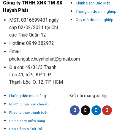
Công ty TNHH XNK TM SX
Chính Sách Bảo Mật
Huỳnh Phát
Thông tin doanh nghiệp
MST: 0316699401 ngày
Quy mô doanh nghiệp
cấp 02/02/2021 tại Chi
cục Thuế Quận 12
Hotline: 0949 382972
Email:
phutungabc.huynhphat@gmail.com
Địa chỉ: 49/31/3 Thạnh
Lộc 41, tổ 9, KP. 1, P.
Thạnh Lộc, Q. 12, TP. HCM
Kết nối mạng xã hội:
Hướng dẫn mua hàng
Phương thức vận chuyển
Phương thức thanh toán
Chính sách kiểm hàng
Bảo Hành & Đổi Trả