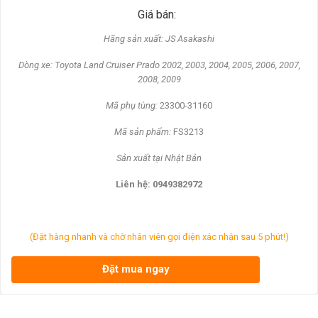
Giá bán:
Hãng s
ản xuất: JS Asakashi
Dòng xe: Toyota Land Cruiser Prado 2002, 2003, 2004, 2005, 2006, 2007,
2008, 2009
Mã ph
ụ t
ùng:
23300-31160
Mã s
ản phẩm:
FS3213
S
ản xuất tại Nhật Bản
Liên h
ệ: 0949382972
(Đặt hàng nhanh và chờ nhân viên gọi điện xác nhận sau 5 phút!)
Đặt mua ngay