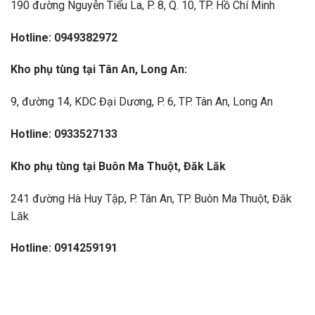
190 đường Nguyễn Tiểu La, P. 8, Q. 10, TP. Hồ Chí Minh
Hotline: 0949382972
Kho ph
ụ t
ùng t
ại T
ân An, Long An:
9, đường 14, KDC Đại Dương, P. 6, TP. Tân An, Long An
Hotline: 0933527133
Kho ph
ụ t
ùng t
ại Bu
ôn Ma Thu
ột, Đăk Lăk
241 đường Hà Huy Tập, P. Tân An, TP. Buôn Ma Thuột, Đăk
Lăk
Hotline: 0914259191