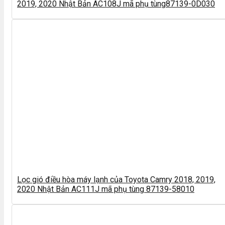
2019, 2020 Nhật Bản AC108J mã phụ tùng87139-0D030
Lọc gió điều hòa máy lạnh của Toyota Camry 2018, 2019,
2020 Nhật Bản AC111J mã phụ tùng 87139-58010