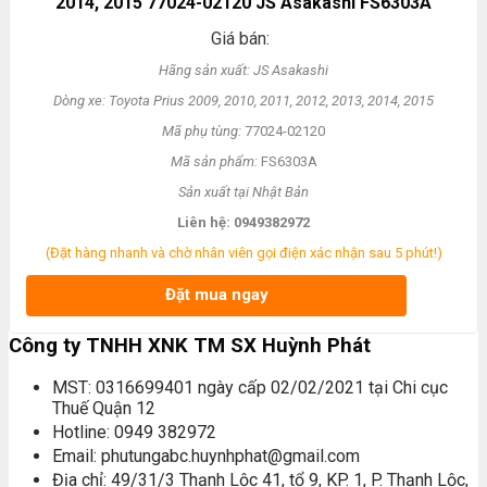
2014, 2015 77024-02120 JS Asakashi FS6303A
Giá bán:
Hãng s
ản xuất: JS Asakashi
Dòng xe: Toyota Prius 2009, 2010, 2011, 2012, 2013, 2014, 2015
Mã ph
ụ t
ùng:
77024-02120
Mã s
ản phẩm:
FS6303A
S
ản xuất tại Nhật Bản
Liên h
ệ: 0949382972
(Đặt hàng nhanh và chờ nhân viên gọi điện xác nhận sau 5 phút!)
Đặt mua ngay
Công ty TNHH XNK TM SX Huỳnh Phát
MST: 0316699401 ngày cấp 02/02/2021 tại Chi cục
Thuế Quận 12
Hotline: 0949 382972
Email: phutungabc.huynhphat@gmail.com
Địa chỉ: 49/31/3 Thạnh Lộc 41, tổ 9, KP. 1, P. Thạnh Lộc,