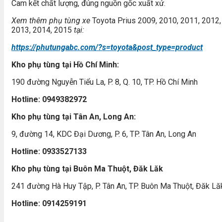
Cam kết chất lượng, đúng nguồn gốc xuất xứ.
Xem thêm ph
ụ t
ùng xe
Toyota Prius 2009, 2010, 2011, 2012,
2013, 2014, 2015
t
ại:
https://phutungabc.com/?s=toyota&post_type=product
Kho ph
ụ t
ùng t
ại Hồ Ch
í Minh:
190 đường Nguyễn Tiểu La, P. 8, Q. 10, TP. Hồ Chí Minh
Hotline: 0949382972
Kho ph
ụ t
ùng t
ại T
ân An, Long An:
9, đường 14, KDC Đại Dương, P. 6, TP. Tân An, Long An
Hotline: 0933527133
Kho ph
ụ t
ùng t
ại Bu
ôn Ma Thu
ột, Đăk Lăk
241 đường Hà Huy Tập, P. Tân An, TP. Buôn Ma Thuột, Đăk Lă
Hotline: 0914259191