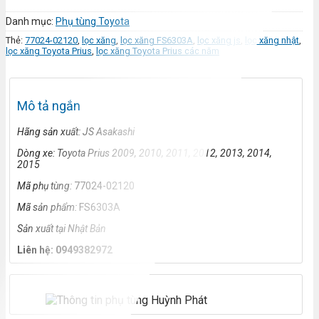
Danh mục:
Phụ tùng Toyota
Thẻ:
77024-02120
,
lọc xăng
,
lọc xăng FS6303A
,
lọc xăng js
,
lọc xăng nhật
,
lọc xăng Toyota Prius
,
lọc xăng Toyota Prius các năm
Mô tả ngắn
Hãng s
ản xuất: JS Asakashi
Dòng xe: Toyota Prius 2009, 2010, 2011, 2012, 2013, 2014,
2015
Mã ph
ụ t
ùng:
77024-02120
Mã s
ản phẩm:
FS6303A
S
ản xuất tại Nhật Bản
Liên h
ệ: 0949382972