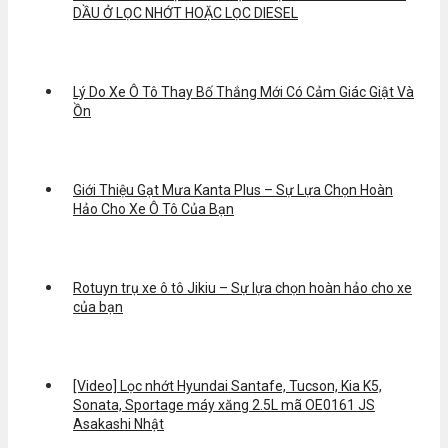
DẦU Ở LỌC NHỚT HOẶC LỌC DIESEL
Lý Do Xe Ô Tô Thay Bố Thắng Mới Có Cảm Giác Giật Và
Ồn
Giới Thiệu Gạt Mưa Kanta Plus – Sự Lựa Chọn Hoàn
Hảo Cho Xe Ô Tô Của Bạn
Rotuyn trụ xe ô tô Jikiu – Sự lựa chọn hoàn hảo cho xe
của bạn
[Video] Lọc nhớt Hyundai Santafe, Tucson, Kia K5,
Sonata, Sportage máy xăng 2.5L mã OE0161 JS
Asakashi Nhật