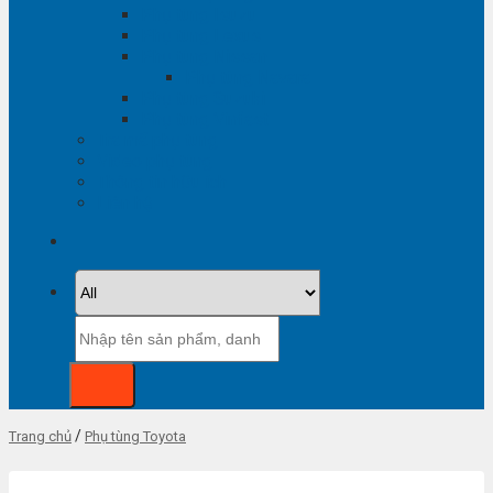
Phụ tùng Isuzu
Phụ tùng Lexus
Phụ tùng Nissan
Phụ tùng Navara
Phụ tùng Suzuki
Phụ tùng Vinfast
Tra mã phụ tùng
Video phụ tùng
Thông tin hữu ích
Liên hệ
Tìm
kiếm:
/
Trang chủ
Phụ tùng Toyota