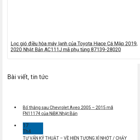
Lọc gió điều hòa máy lạnh của Toyota Hiace Cá Mập 2019,
2020 Nhật Bản AC111J mã phụ tùng 87139-28020
Bài viết, tin tức
Bố thắng sau Chevrolet Aveo 2005 – 2015 mã
FN11174 của NiBK Nhật Bản
17
Th4
TƯ VẤN KỸ THUẬT – VỀ HIỆN TƯỢNG XÌ NHỚT / CHẢY