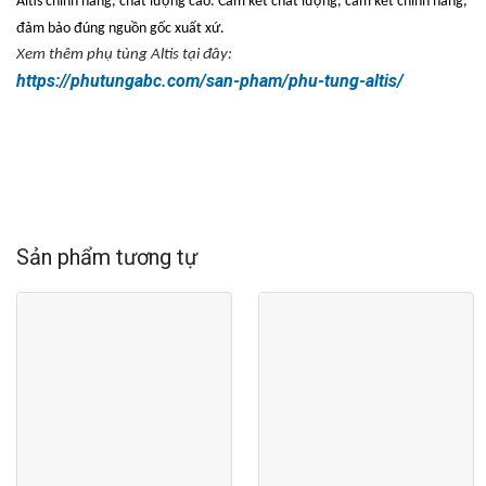
Altis chính hãng, ch
ất l
ư
ợng cao. Cam kết chất l
ư
ợng, cam kết ch
ính hãng,
đ
ảm bảo
đúng ngu
ồn gốc xuất xứ.
Xem thêm ph
ụ t
ùng Altis t
ại
đây:
https://phutungabc.com/san-pham/phu-tung-altis/
Sản phẩm tương tự