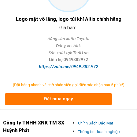
Logo mặt vô lăng, logo túi khí Altis chính hãng
Giá bán:
Hãng s
ản xuất: Toyota
Dòng xe: Altis
S
ản xuất tại: Th
ái Lan
Liên h
ệ 0949382972
https://zalo.me/0949.382.972
(Đặt hàng nhanh và chờ nhân viên gọi điện xác nhận sau 5 phút!)
Đặt mua ngay
Công ty TNHH XNK TM SX
Chính Sách Bảo Mật
Huỳnh Phát
Thông tin doanh nghiệp