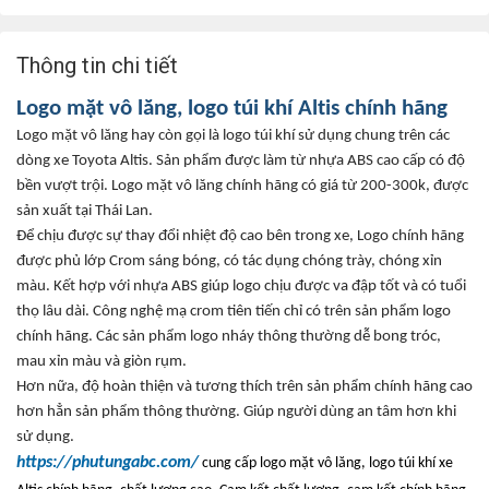
Thông tin chi tiết
Logo m
ặt v
ô lăng, logo túi khí Altis chính hãng
Logo m
ặt v
ô lăng hay còn g
ọi l
à logo túi khí s
ử dụng chung tr
ên các
dòng xe Toyota Altis. S
ản phẩm
đư
ợc l
àm t
ừ nhựa ABS cao cấp c
ó đ
ộ
bền v
ư
ợt trội. Logo mặt v
ô lăng chính hãng có giá t
ừ 200-300k,
đư
ợc
sản xuất tại Th
ái Lan.
Đ
ể chịu
đư
ợc sự thay
đ
ổi nhiệt
đ
ộ cao b
ên trong xe, Logo chính hãng
đư
ợc phủ lớp Crom s
áng bóng, có tác d
ụng ch
óng trày, chóng x
ỉn
m
àu. K
ết hợp với nhựa ABS gi
úp logo ch
ịu
đư
ợc va
đ
ập tốt v
à có tu
ổi
thọ l
âu dài. Công ngh
ệ mạ crom ti
ên ti
ến chỉ c
ó trên s
ản phẩm logo
ch
ính hãng. Các s
ản phẩm logo nh
áy thông thư
ờng dễ bong tr
óc,
mau x
ỉn m
àu và giòn r
ụm.
Hơn n
ữa,
đ
ộ ho
àn thi
ện v
à tương thích trên s
ản phẩm ch
ính hãng cao
hơn h
ẳn sản phẩm th
ông thư
ờng. Gi
úp ngư
ời d
ùng an tâm hơn khi
s
ử dụng.
https://phutungabc.com/
cung c
ấp logo mặt v
ô lăng, logo túi khí xe