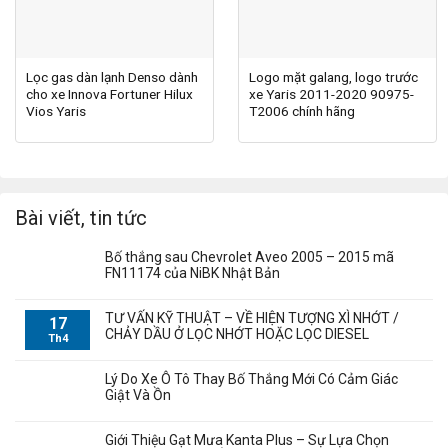
Lọc gas dàn lạnh Denso dành
Logo mặt galang, logo trước
cho xe Innova Fortuner Hilux
xe Yaris 2011-2020 90975-
Vios Yaris
T2006 chính hãng
Bài viết, tin tức
Bố thắng sau Chevrolet Aveo 2005 – 2015 mã
FN11174 của NiBK Nhật Bản
TƯ VẤN KỸ THUẬT – VỀ HIỆN TƯỢNG XÌ NHỚT /
17
CHẢY DẦU Ở LỌC NHỚT HOẶC LỌC DIESEL
Th4
Lý Do Xe Ô Tô Thay Bố Thắng Mới Có Cảm Giác
Giật Và Ồn
Giới Thiệu Gạt Mưa Kanta Plus – Sự Lựa Chọn