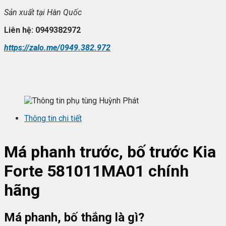
S
ản xuất tại
Hàn Qu
ốc
Liên h
ệ: 0949382972
https://zalo.me/0949.382.972
Thông tin chi tiết
Má phanh trước, bố trước Kia
Forte
581011MA01
chính
hãng
Má phanh, bố thắng là gì?