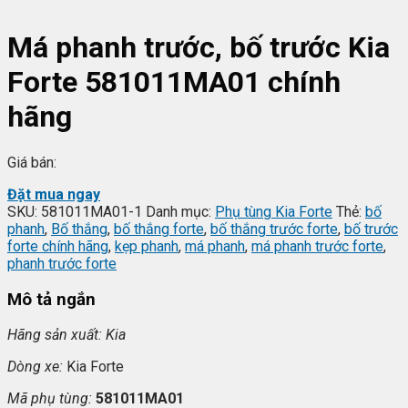
Má phanh trước, bố trước Kia
Forte 581011MA01 chính
hãng
Giá bán:
Đặt mua ngay
SKU:
581011MA01-1
Danh mục:
Phụ tùng Kia Forte
Thẻ:
bố
phanh
,
Bố thắng
,
bố thắng forte
,
bố thắng trước forte
,
bố trước
forte chính hãng
,
kẹp phanh
,
má phanh
,
má phanh trước forte
,
phanh trước forte
Mô tả ngắn
Hãng s
ản xuất:
K
ia
Dòng xe:
Kia Forte
Mã ph
ụ t
ùng:
581011MA01