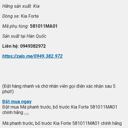
Hãng s
ản xuất:
K
ia
Dòng xe:
Kia Forte
Mã ph
ụ t
ùng:
581011MA01
S
ản xuất tại
Hàn Qu
ốc
Liên h
ệ: 0949382972
https://zalo.me/0949.382.972
(Đặt hàng nhanh và chờ nhân viên gọi điện xác nhận sau 5
phút!)
Đặt mua ngay
Đặt mua Má phanh trước, bố trước Kia Forte 581011MA01
chính hãng
Má phanh trước, bố trước Kia Forte 581011MA01 chính hãng