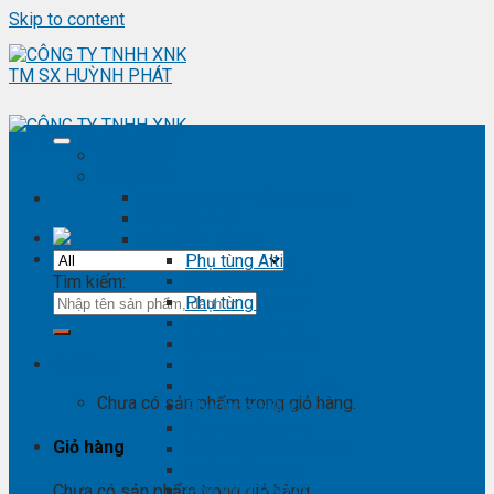
Skip to content
Trang chủ
Sản phẩm
Phụ kiện ô tô - đồ chơi ô tô
Nội thất ô tô
Phụ tùng Toyota
Phụ tùng Altis
Tìm kiếm:
Phụ tùng Avanza
Phụ tùng Camry
Phụ tùng Cross
Phụ tùng Fortuner
Giỏ hàng
Phụ tùng Hiace
Phụ tùng Highlander
Chưa có sản phẩm trong giỏ hàng.
Phụ tùng Hilux
Phụ tùng Innova
Giỏ hàng
Phụ tùng Land Cruise
Phụ tùng Prado
Phụ tùng Raizer
Chưa có sản phẩm trong giỏ hàng.