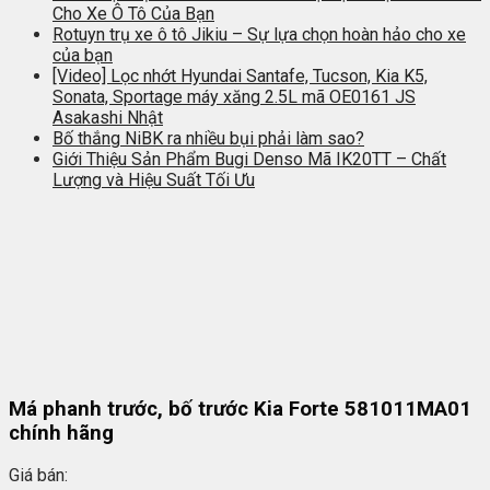
Cho Xe Ô Tô Của Bạn
Rotuyn trụ xe ô tô Jikiu – Sự lựa chọn hoàn hảo cho xe
của bạn
[Video] Lọc nhớt Hyundai Santafe, Tucson, Kia K5,
Sonata, Sportage máy xăng 2.5L mã OE0161 JS
Asakashi Nhật
Bố thắng NiBK ra nhiều bụi phải làm sao?
Giới Thiệu Sản Phẩm Bugi Denso Mã IK20TT – Chất
Lượng và Hiệu Suất Tối Ưu
Má phanh trước, bố trước Kia Forte 581011MA01
chính hãng
Giá bán: