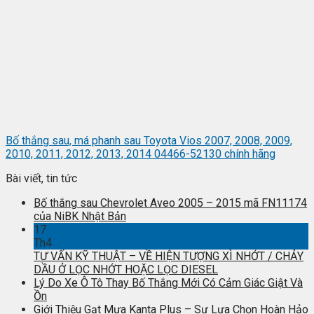
Bố thắng sau, má phanh sau Toyota Vios 2007, 2008, 2009,
2010, 2011, 2012, 2013, 2014 04466-52130 chính hãng
Bài viết, tin tức
Bố thắng sau Chevrolet Aveo 2005 – 2015 mã FN11174
của NiBK Nhật Bản
17
Th4
TƯ VẤN KỸ THUẬT – VỀ HIỆN TƯỢNG XÌ NHỚT / CHẢY
DẦU Ở LỌC NHỚT HOẶC LỌC DIESEL
Lý Do Xe Ô Tô Thay Bố Thắng Mới Có Cảm Giác Giật Và
Ồn
Giới Thiệu Gạt Mưa Kanta Plus – Sự Lựa Chọn Hoàn Hảo