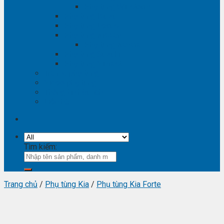
Phụ tùng Winstorm
Phụ tùng Isuzu
Phụ tùng Lexus
Phụ tùng Nissan
Phụ tùng Navara
Phụ tùng Suzuki
Phụ tùng Vinfast
Tra mã phụ tùng
Video phụ tùng
Thông tin hữu ích
Liên hệ
Tìm kiếm:
Trang chủ
/
Phụ tùng Kia
/
Phụ tùng Kia Forte