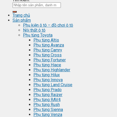
Trang chủ
Sản phẩm
Phụ kiện ô tô – đồ chơi ô tô
Nội thất ô tô
Phụ tùng Toyota
Phụ tùng Altis
Phụ tùng Avanza
Phụ tùng Camry
Phụ tùng Cross
Phụ tùng Fortuner
Phụ tùng Hiace
Phụ tùng Highlander
Phụ tùng Hilux
Phụ tùng Innova
Phụ tùng Land Cruise
Phụ tùng Prado
Phụ tùng Raizer
Phụ tùng RAV4
Phụ tùng Rush
Phụ tùng Sienna
Phụ tùng Venza