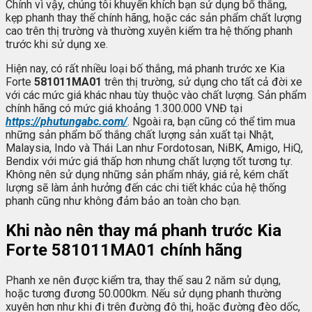
Chính vì vậy, chúng tôi khuyến khích bạn sử dụng bố thắng,
kẹp phanh thay thế chính hãng, hoặc các sản phẩm chất lượng
cao trên thị trường và thường xuyên kiểm tra hệ thống phanh
trước khi sử dụng xe.
Hiện nay, có rất nhiều loại bố thắng, má phanh trước xe Kia
Forte
581011MA01
trên thị trường, sử dụng cho tất cả đời xe
với các mức giá khác nhau tùy thuộc vào chất lượng. Sản phẩm
chính hãng có mức giá khoảng 1.300.000 VNĐ tại
https://phutungabc.com/
. Ngoài ra, bạn cũng có thể tìm mua
những sản phẩm bố thắng chất lượng sản xuất tại Nhật,
Malaysia, Indo và Thái Lan như Fordotosan, NiBK, Amigo, HiQ,
Bendix với mức giá thấp hơn nhưng chất lượng tốt tương tự.
Không nên sử dụng những sản phẩm nháy, giá rẻ, kém chất
lượng sẽ làm ảnh hưởng đến các chi tiết khác của hệ thống
phanh cũng như không đảm bảo an toàn cho bạn.
Khi nào nên thay má phanh trước Kia
Forte
581011MA01
chính hãng
Phanh xe nên được kiểm tra, thay thế sau 2 năm sử dụng,
hoặc tương đương 50.000km. Nếu sử dụng phanh thường
xuyên hơn như khi đi trên đường đô thị, hoặc đường đèo dốc,