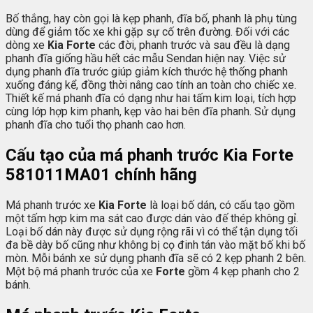
Bố thắng, hay còn gọi là kẹp phanh, đĩa bố, phanh là phụ tùng
dùng để giảm tốc xe khi gặp sự cố trên đường. Đối với các
dòng xe
Kia Forte
các đời, phanh trước và sau đều là dạng
phanh đĩa giống hầu hết các mẫu Sendan hiện nay. Việc sử
dụng phanh đĩa trước giúp giảm kích thước hệ thống phanh
xuống đáng kể, đồng thời nâng cao tính an toàn cho chiếc xe.
Thiết kế má phanh đĩa có dạng như hai tấm kim loại, tích hợp
cùng lớp hợp kim phanh, kẹp vào hai bên đĩa phanh. Sử dụng
phanh đĩa cho tuổi thọ phanh cao hơn.
Cấu tạo của má phanh trước Kia Forte
581011MA01
chính hãng
Má phanh trước xe
Kia Forte
là loại bố dán, có cấu tạo gồm
một tấm hợp kim ma sát cao được dán vào đế thép không gỉ.
Loại bố dán này được sử dụng rộng rãi vì có thể tận dụng tối
đa bề dày bố cũng như không bị cọ đinh tán vào mặt bố khi bố
mòn. Mỗi bánh xe sử dụng phanh đĩa sẽ có 2 kẹp phanh 2 bên.
Một bộ má phanh trước của xe
Forte
gồm 4 kẹp phanh cho 2
bánh.