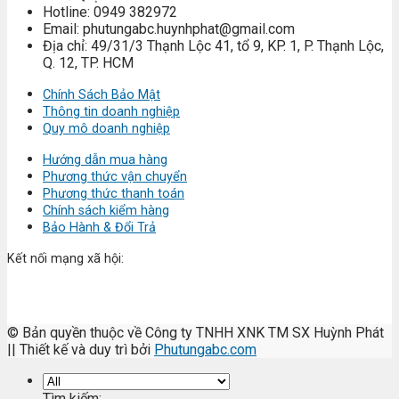
Hotline: 0949 382972
Email: phutungabc.huynhphat@gmail.com
Địa chỉ: 49/31/3 Thạnh Lộc 41, tổ 9, KP. 1, P. Thạnh Lộc,
Q. 12, TP. HCM
Chính Sách Bảo Mật
Thông tin doanh nghiệp
Quy mô doanh nghiệp
Hướng dẫn mua hàng
Phương thức vận chuyển
Phương thức thanh toán
Chính sách kiểm hàng
Bảo Hành & Đổi Trả
Kết nối mạng xã hội:
© Bản quyền thuộc về Công ty TNHH XNK TM SX Huỳnh Phát
|| Thiết kế và duy trì bởi
Phutungabc.com
Tìm kiếm: