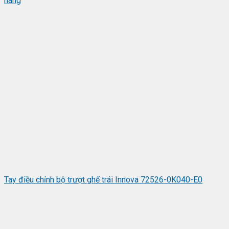
hãng
Tay điều chỉnh bộ trượt ghế trái Innova 72526-0K040-E0