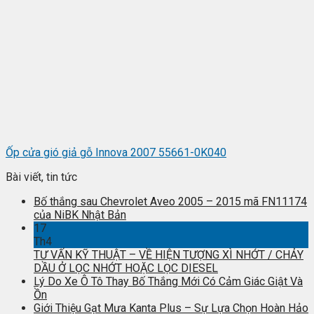
Ốp cửa gió giả gỗ Innova 2007 55661-0K040
Bài viết, tin tức
Bố thắng sau Chevrolet Aveo 2005 – 2015 mã FN11174
của NiBK Nhật Bản
17
Th4
TƯ VẤN KỸ THUẬT – VỀ HIỆN TƯỢNG XÌ NHỚT / CHẢY
DẦU Ở LỌC NHỚT HOẶC LỌC DIESEL
Lý Do Xe Ô Tô Thay Bố Thắng Mới Có Cảm Giác Giật Và
Ồn
Giới Thiệu Gạt Mưa Kanta Plus – Sự Lựa Chọn Hoàn Hảo