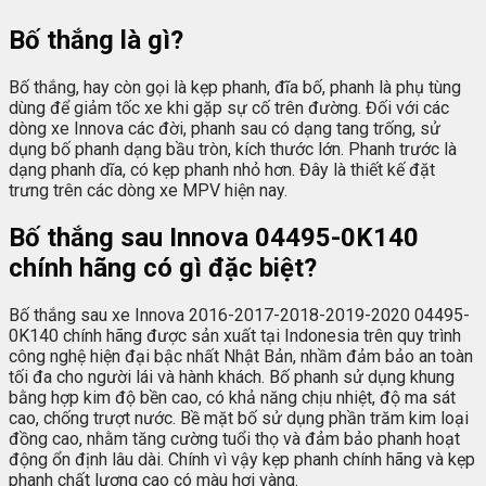
Bố thắng là gì?
Bố thắng, hay còn gọi là kẹp phanh, đĩa bố, phanh là phụ tùng
dùng để giảm tốc xe khi gặp sự cố trên đường. Đối với các
dòng xe Innova các đời, phanh sau có dạng tang trống, sử
dụng bố phanh dạng bầu tròn, kích thước lớn. Phanh trước là
dạng phanh dĩa, có kẹp phanh nhỏ hơn. Đây là thiết kế đặt
trưng trên các dòng xe MPV hiện nay.
Bố thắng sau Innova 04495-0K140
chính hãng có gì đặc biệt?
Bố thắng sau xe Innova 2016-2017-2018-2019-2020 04495-
0K140 chính hãng được sản xuất tại Indonesia trên quy trình
công nghệ hiện đại bậc nhất Nhật Bản, nhầm đảm bảo an toàn
tối đa cho người lái và hành khách. Bố phanh sử dụng khung
bằng hợp kim độ bền cao, có khả năng chịu nhiệt, độ ma sát
cao, chống trượt nước. Bề mặt bố sử dụng phần trăm kim loại
đồng cao, nhằm tăng cường tuổi thọ và đảm bảo phanh hoạt
động ổn định lâu dài. Chính vì vậy kẹp phanh chính hãng và kẹp
phanh chất lượng cao có màu hơi vàng.