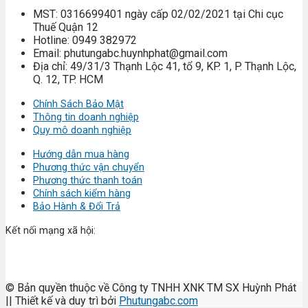
MST: 0316699401 ngày cấp 02/02/2021 tại Chi cục
Thuế Quận 12
Hotline: 0949 382972
Email: phutungabc.huynhphat@gmail.com
Địa chỉ: 49/31/3 Thạnh Lộc 41, tổ 9, KP. 1, P. Thạnh Lộc,
Q. 12, TP. HCM
Chính Sách Bảo Mật
Thông tin doanh nghiệp
Quy mô doanh nghiệp
Hướng dẫn mua hàng
Phương thức vận chuyển
Phương thức thanh toán
Chính sách kiểm hàng
Bảo Hành & Đổi Trả
Kết nối mạng xã hội:
© Bản quyền thuộc về Công ty TNHH XNK TM SX Huỳnh Phát
|| Thiết kế và duy trì bởi
Phutungabc.com