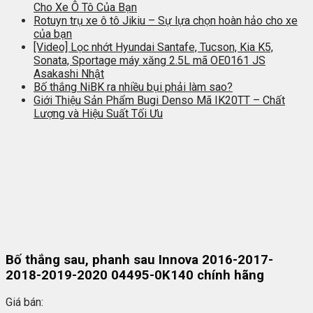
Cho Xe Ô Tô Của Bạn
Rotuyn trụ xe ô tô Jikiu – Sự lựa chọn hoàn hảo cho xe
của bạn
[Video] Lọc nhớt Hyundai Santafe, Tucson, Kia K5,
Sonata, Sportage máy xăng 2.5L mã OE0161 JS
Asakashi Nhật
Bố thắng NiBK ra nhiều bụi phải làm sao?
Giới Thiệu Sản Phẩm Bugi Denso Mã IK20TT – Chất
Lượng và Hiệu Suất Tối Ưu
Bố thắng sau, phanh sau Innova 2016-2017-
2018-2019-2020 04495-0K140 chính hãng
Giá bán: