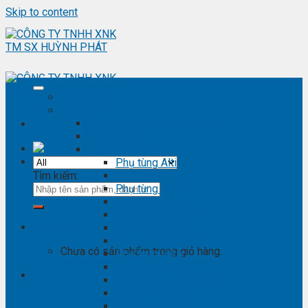
Skip to content
Trang chủ
Sản phẩm
Phụ kiện ô tô - đồ chơi ô tô
Nội thất ô tô
Phụ tùng Toyota
Phụ tùng Altis
Tìm kiếm:
Phụ tùng Avanza
Phụ tùng Camry
Phụ tùng Cross
Phụ tùng Fortuner
Giỏ hàng
Phụ tùng Hiace
Phụ tùng Highlander
Chưa có sản phẩm trong giỏ hàng.
Phụ tùng Hilux
Phụ tùng Innova
Phụ tùng Land Cruise
Phụ tùng Prado
Phụ tùng Raizer