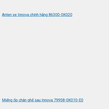
Anten xe Innova chính hãng 86300-0K020
Miếng ốp chân ghế sau Innova 79958-0K010-E0