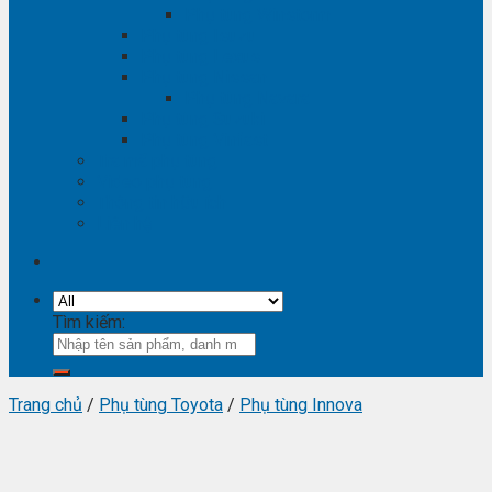
Phụ tùng Winstorm
Phụ tùng Isuzu
Phụ tùng Lexus
Phụ tùng Nissan
Phụ tùng Navara
Phụ tùng Suzuki
Phụ tùng Vinfast
Tra mã phụ tùng
Video phụ tùng
Thông tin hữu ích
Liên hệ
Tìm kiếm:
Trang chủ
/
Phụ tùng Toyota
/
Phụ tùng Innova